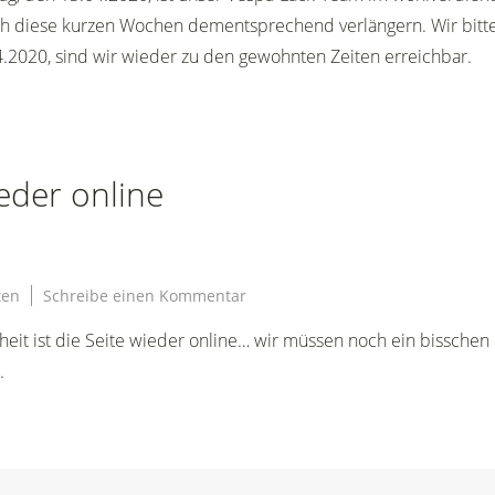
rch diese kurzen Wochen dementsprechend verlängern. Wir bitt
4.2020, sind wir wieder zu den gewohnten Zeiten erreichbar.
eder online
zu
ten
Schreibe einen Kommentar
Vespalacke
it ist die Seite wieder online… wir müssen noch ein bisschen
wieder
online
.