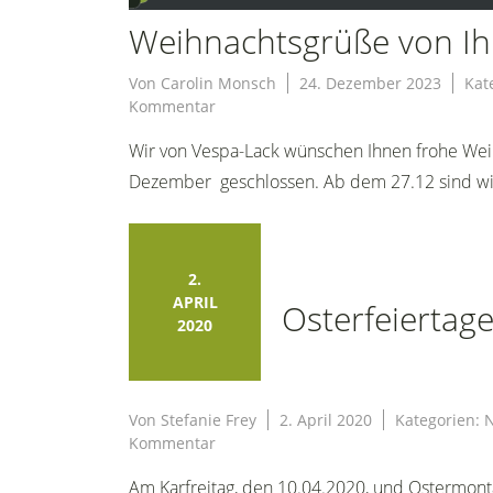
Weihnachtsgrüße von I
Von
Carolin Monsch
24. Dezember 2023
Kat
zu
Kommentar
Weihnachtsgrüße
Wir von Vespa-Lack wünschen Ihnen frohe Wei
von
Ihrem
Dezember geschlossen. Ab dem 27.12 sind wir
Vespa-
Lsck
Team
2.
APRIL
Osterfeiertag
2020
Von
Stefanie Frey
2. April 2020
Kategorien:
N
zu
Kommentar
Osterfeiertage
Am Karfreitag, den 10.04.2020, und Ostermont