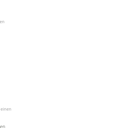
nen
 einen
ten