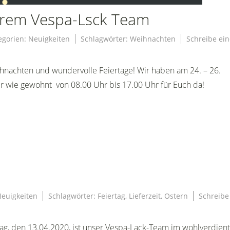
hrem Vespa-Lsck Team
egorien:
Neuigkeiten
Schlagwörter:
Weihnachten
Schreibe ei
hnachten und wundervolle Feiertage! Wir haben am 24. – 26.
 wie gewohnt von 08.00 Uhr bis 17.00 Uhr für Euch da!
e
euigkeiten
Schlagwörter:
Feiertag
,
Lieferzeit
,
Ostern
Schreibe
ag, den 13.04.2020, ist unser Vespa-Lack-Team im wohlverdien