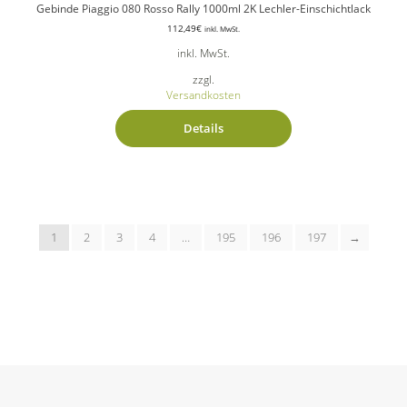
Gebinde Piaggio 080 Rosso Rally 1000ml 2K Lechler-Einschichtlack
112,49
€
inkl. MwSt.
inkl. MwSt.
zzgl.
Versandkosten
Details
1
2
3
4
…
195
196
197
→