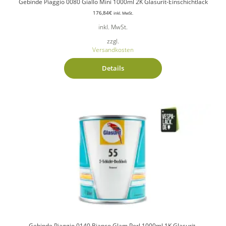
Gebinde Piaggio 0080 Giallo Mini 1000ml 2K Glasurit-Einschichtlack
176,84
€
inkl. MwSt.
inkl. MwSt.
zzgl.
Versandkosten
Details
Gebinde Piaggio 0140 Bianco Glam Perl 1000ml 1K Glasurit-