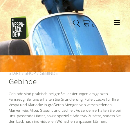
Zum
Inhalt
springen
Nav
0
ums
START
/
SHOP
/ GEBINDE
Gebinde
Gebinde sind praktisch bei große Lackierungen am ganzen
Fahrzeug. Bei uns erhalten Sie Grundierung, Füller, Lacke für Ihre
Vespa und Klarlacke in größeren Mengen von verschiedenen
Marken wie: Mipa, Glasurit und Lechler. Außerdem erhalten Sie bei
uns passende Härter, sowie spezielle Additive/ Zusätze, sodass Sie
den Lack nach individuellen Wünschen anpassen können.