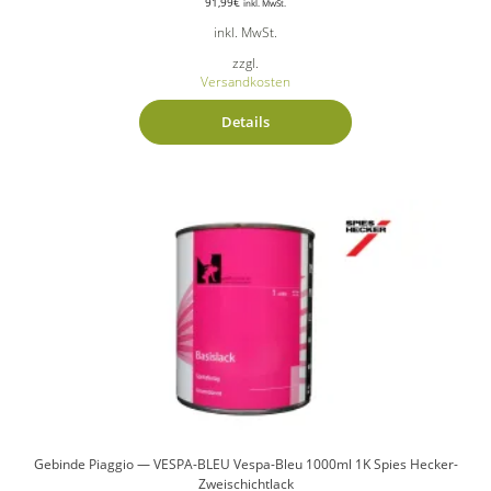
91,99
€
inkl. MwSt.
inkl. MwSt.
zzgl.
Versandkosten
Details
Gebinde Piaggio — VESPA-BLEU Vespa-Bleu 1000ml 1K Spies Hecker-
Zweischichtlack