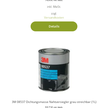
inkl. MwSt.
inkl. MwSt.
zzgl.
Versandkosten
Details
3M 08537 Dichtungsmasse Nahtversiegler grau streichbar (1L)
59,71
€
inkl. MwSt.