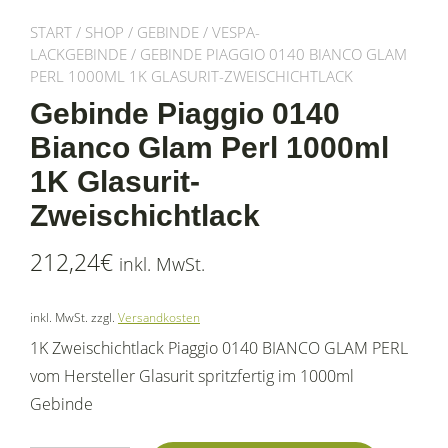
START
/
SHOP
/
GEBINDE
/
VESPA-
LACKGEBINDE
/ GEBINDE PIAGGIO 0140 BIANCO GLAM
PERL 1000ML 1K GLASURIT-ZWEISCHICHTLACK
Gebinde Piaggio 0140
Bianco Glam Perl 1000ml
1K Glasurit-
Zweischichtlack
212,24
€
inkl. MwSt.
inkl. MwSt.
zzgl.
Versandkosten
1K Zweischichtlack Piaggio 0140 BIANCO GLAM PERL
vom Hersteller Glasurit spritzfertig im 1000ml
Gebinde