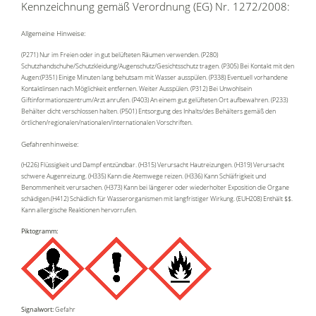
Kennzeichnung gemäß Verordnung (EG) Nr. 1272/2008:
Allgemeine Hinweise:
(P271) Nur im Freien oder in gut belüfteten Räumen verwenden. (P280)
Schutzhandschuhe/Schutzkleidung/Augenschutz/Gesichtsschutz tragen. (P305) Bei Kontakt mit den
Augen:(P351) Einige Minuten lang behutsam mit Wasser ausspülen. (P338) Eventuell vorhandene
Kontaktlinsen nach Möglichkeit entfernen. Weiter Ausspülen. (P312) Bei Unwohlsein
Giftinformationszentrum/Arzt anrufen. (P403) An einem gut gelüfteten Ort aufbewahren. (P233)
Behälter dicht verschlossen halten. (P501) Entsorgung des Inhalts/des Behälters gemäß den
örtlichen/regionalen/nationalen/internationalen Vorschriften.
Gefahrenhinweise:
(H226) Flüssigkeit und Dampf entzündbar. (H315) Verursacht Hautreizungen. (H319) Verursacht
schwere Augenreizung. (H335) Kann die Atemwege reizen. (H336) Kann Schläfrigkeit und
Benommenheit verursachen. (H373) Kann bei längerer oder wiederholter Exposition die Organe
schädigen.(H412) Schädlich für Wasserorganismen mit langfristiger Wirkung. (EUH208) Enthält $$.
Kann allergische Reaktionen hervorrufen.
Piktogramm:
Signalwort:
Gefahr