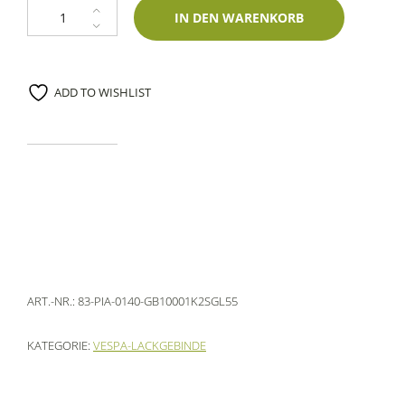
Gebinde Piaggio 0140 Bianco Glam Perl 1000ml 1K Glasurit-Zweischicht
IN DEN WARENKORB
ADD TO WISHLIST
ART.-NR.:
83-PIA-0140-GB10001K2SGL55
KATEGORIE:
VESPA-LACKGEBINDE