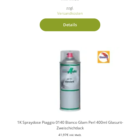
zzgl.
Versandkosten
Details
1K Spraydose Piaggio 0140 Bianco Glam Perl 400ml Glasurit-
Zweischichtlack
41,97
€
inkl. MwSt.