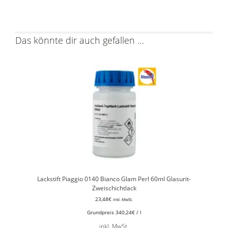
Das könnte dir auch gefallen …
Lackstift Piaggio 0140 Bianco Glam Perl 60ml Glasurit-
Zweischichtlack
23,48
€
inkl. MwSt.
Grundpreis
340,24
€
/
l
inkl. MwSt.