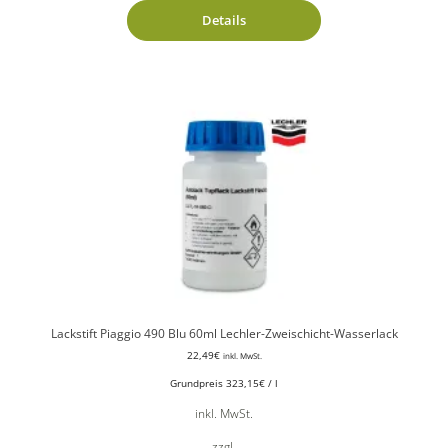
Details
Lackstift Piaggio 490 Blu 60ml Lechler-Zweischicht-Wasserlack
22,49
€
inkl. MwSt.
Grundpreis
323,15
€
/
l
inkl. MwSt.
zzgl.