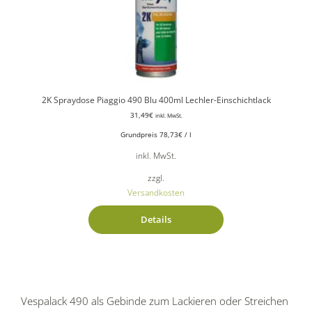
2K Spraydose Piaggio 490 Blu 400ml Lechler-Einschichtlack
31,49
€
inkl. MwSt.
Grundpreis
78,73
€
/
l
inkl. MwSt.
zzgl.
Versandkosten
Details
Vespalack 490 als Gebinde zum Lackieren oder Streichen