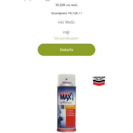
35,60
€
inkl. MwSt.
Grundpreis
74,12
€
/
l
inkl. MwSt.
zzgl.
Versandkosten
Details