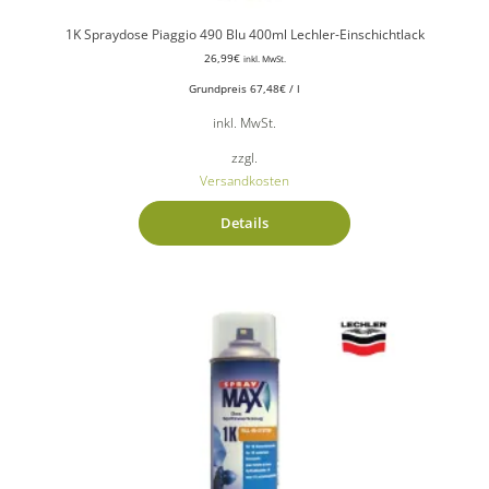
1K Spraydose Piaggio 490 Blu 400ml Lechler-Einschichtlack
26,99
€
inkl. MwSt.
Grundpreis
67,48
€
/
l
inkl. MwSt.
zzgl.
Versandkosten
Details