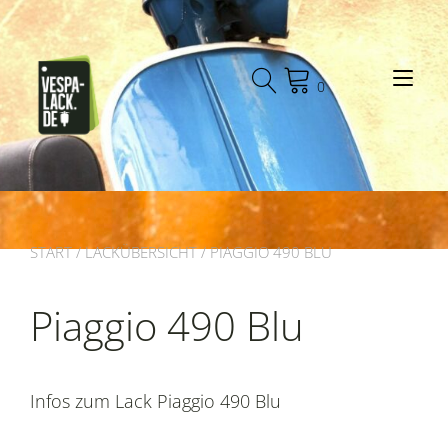
Zum
Inhalt
springen
Nav
0
START
/
LACKÜBERSICHT
/ PIAGGIO 490 BLU
Piaggio 490 Blu
Infos zum Lack Piaggio 490 Blu