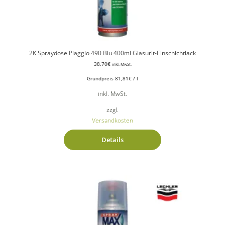
2K Spraydose Piaggio 490 Blu 400ml Glasurit-Einschichtlack
38,70
€
inkl. MwSt.
Grundpreis
81,81
€
/
l
inkl. MwSt.
zzgl.
Versandkosten
Details