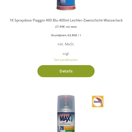
1K Spraydose Piaggio 490 Blu 400ml Lechler-Zweischicht-Wasserlack
27,99
€
inkl. MwSt.
Grundpreis
63,86
€
/
l
inkl. MwSt.
zzgl.
Versandkosten
Details