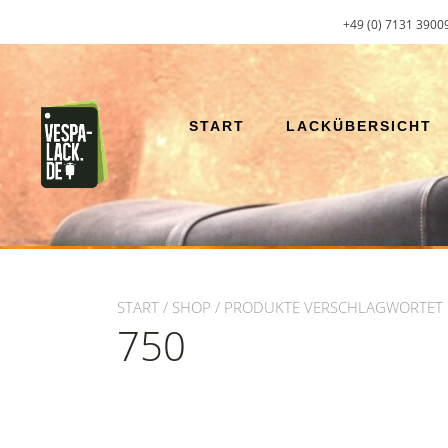
Zum
+49 (0) 7131 3900
Inhalt
springen
START
LACKÜBERSICHT
START
/
SHOP
/ PRODUKTE VERSCHLAGWORTET M
750