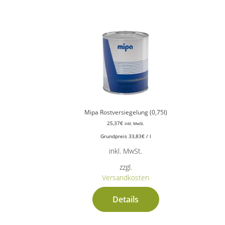
Mipa Rostversiegelung (0,75l)
25,37
€
inkl. MwSt.
Grundpreis
33,83
€
/
l
inkl. MwSt.
zzgl.
Versandkosten
Details