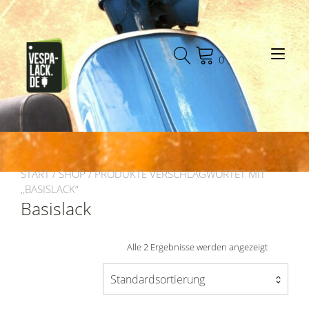
Zum
Inhalt
springen
Nav
0
START
/
SHOP
/ PRODUKTE VERSCHLAGWORTET MIT
„BASISLACK“
Basislack
Alle 2 Ergebnisse werden angezeigt
Standardsortierung