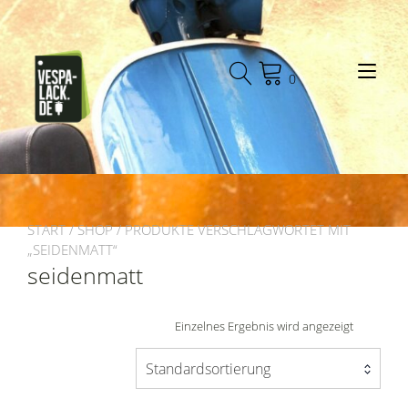
Zum
Inhalt
springen
Nav
0
ums
START
/
SHOP
/ PRODUKTE VERSCHLAGWORTET MIT
„SEIDENMATT“
seidenmatt
Einzelnes Ergebnis wird angezeigt
Standardsortierung