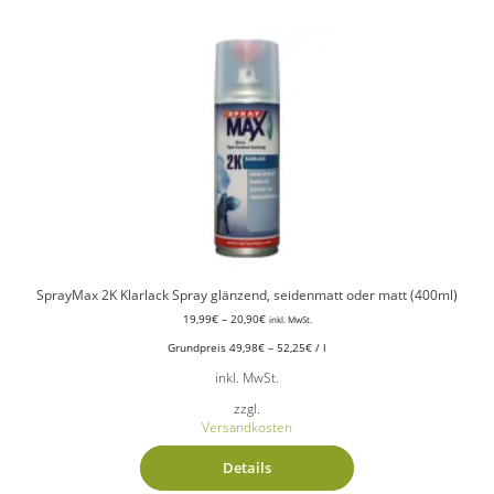
SprayMax 2K Klarlack Spray glänzend, seidenmatt oder matt (400ml)
19,99
€
–
20,90
€
inkl. MwSt.
Grundpreis
49,98
€
–
52,25
€
/
l
inkl. MwSt.
zzgl.
Versandkosten
Details