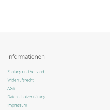
Dieses
Produkt
weist
mehrere
Varianten
auf.
Die
Optionen
können
auf
der
Informationen
Produktseite
gewählt
werden
Zahlung und Versand
Widerrufsrecht
AGB
Datenschutzerklärung
Impressum