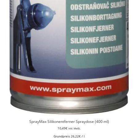
SprayMax Silikonentferner Spraydose (400 ml)
10,49
€
inkl. MwSt.
Grundpreis
26,22
€
/
l