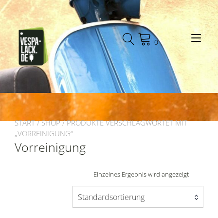
Zum
Inhalt
springen
Nav
0
ums
START
/
SHOP
/ PRODUKTE VERSCHLAGWORTET MIT
„VORREINIGUNG“
Vorreinigung
Einzelnes Ergebnis wird angezeigt
Standardsortierung