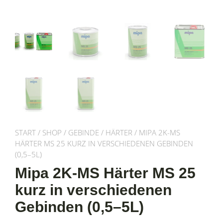
START
/
SHOP
/
GEBINDE
/
HÄRTER
/ MIPA 2K-MS
HÄRTER MS 25 KURZ IN VERSCHIEDENEN GEBINDEN
(0,5–5L)
Mipa 2K-MS Härter MS 25
kurz in verschiedenen
Gebinden (0,5–5L)