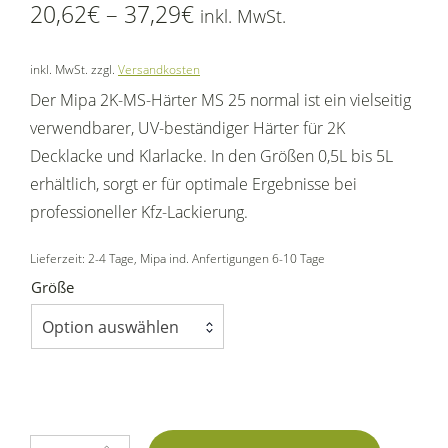
20,62
€
–
37,29
€
inkl. MwSt.
inkl. MwSt.
zzgl.
Versandkosten
Der Mipa 2K-MS-Härter MS 25 normal ist ein vielseitig
verwendbarer, UV-beständiger Härter für 2K
Decklacke und Klarlacke. In den Größen 0,5L bis 5L
erhältlich, sorgt er für optimale Ergebnisse bei
professioneller Kfz-Lackierung.
Lieferzeit:
2-4 Tage
, Mipa ind. Anfertigungen 6-10 Tage
Größe
Option auswählen
Mipa 2K-MS Härter MS 25 kurz in verschiedenen Gebinden (0,5–5L) Men