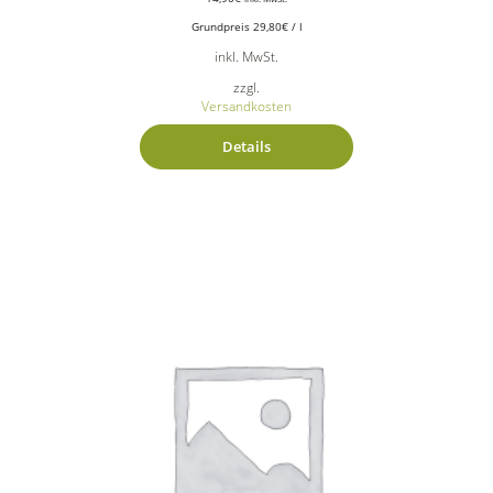
Grundpreis
29,80
€
/
l
inkl. MwSt.
zzgl.
Versandkosten
Details