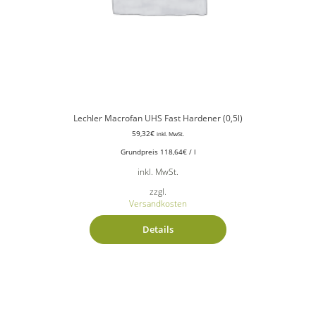
Lechler Macrofan UHS Fast Hardener (0,5l)
59,32
€
inkl. MwSt.
Grundpreis
118,64
€
/
l
inkl. MwSt.
zzgl.
Versandkosten
Details