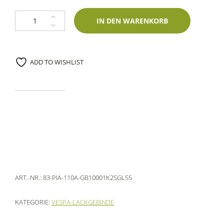
Gebinde Piaggio 110A Silver Stone Cruiser Metallic 1000ml 1K Glasurit-
IN DEN WARENKORB
ADD TO WISHLIST
ART.-NR.:
83-PIA-110A-GB10001K2SGL55
KATEGORIE:
VESPA-LACKGEBINDE