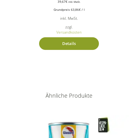
39,67
€
inkl. MwSt.
Grundpreis
63,86
€
/
l
inkl. MwSt.
zzgl.
Versandkosten
Details
Ähnliche Produkte