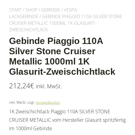
START
/
SHOP
/
GEBINDE
/
VESPA-
LACKGEBINDE
/ GEBINDE PIAGGIO 110A SILVER STONE
CRUISER METALLIC 1000ML 1K GLASURIT-
ZWEISCHICHTLACK
Gebinde Piaggio 110A
Silver Stone Cruiser
Metallic 1000ml 1K
Glasurit-Zweischichtlack
212,24
€
inkl. MwSt.
inkl. MwSt.
zzgl.
Versandkosten
1K Zweischichtlack Piaggio 110A SILVER STONE
CRUISER METALLIC vom Hersteller Glasurit spritzfertig
im 1000ml Gebinde