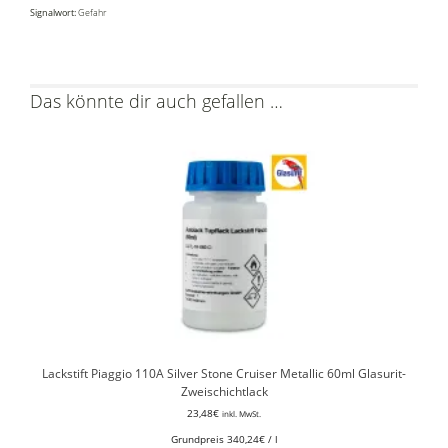
Signalwort:
Gefahr
Das könnte dir auch gefallen …
Lackstift Piaggio 110A Silver Stone Cruiser Metallic 60ml Glasurit-
Zweischichtlack
23,48
€
inkl. MwSt.
Grundpreis
340,24
€
/
l