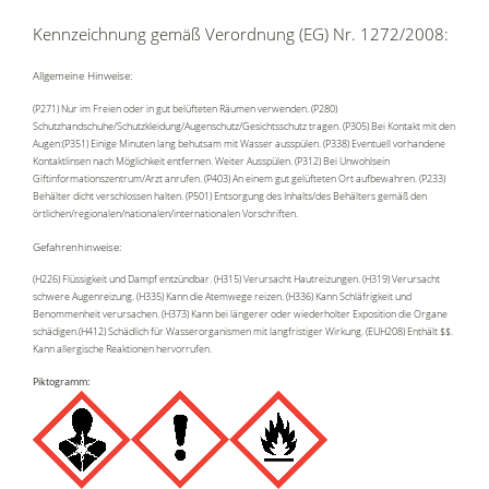
Kennzeichnung gemäß Verordnung (EG) Nr. 1272/2008:
Allgemeine Hinweise:
(P271) Nur im Freien oder in gut belüfteten Räumen verwenden. (P280)
Schutzhandschuhe/Schutzkleidung/Augenschutz/Gesichtsschutz tragen. (P305) Bei Kontakt mit den
Augen:(P351) Einige Minuten lang behutsam mit Wasser ausspülen. (P338) Eventuell vorhandene
Kontaktlinsen nach Möglichkeit entfernen. Weiter Ausspülen. (P312) Bei Unwohlsein
Giftinformationszentrum/Arzt anrufen. (P403) An einem gut gelüfteten Ort aufbewahren. (P233)
Behälter dicht verschlossen halten. (P501) Entsorgung des Inhalts/des Behälters gemäß den
örtlichen/regionalen/nationalen/internationalen Vorschriften.
Gefahrenhinweise:
(H226) Flüssigkeit und Dampf entzündbar. (H315) Verursacht Hautreizungen. (H319) Verursacht
schwere Augenreizung. (H335) Kann die Atemwege reizen. (H336) Kann Schläfrigkeit und
Benommenheit verursachen. (H373) Kann bei längerer oder wiederholter Exposition die Organe
schädigen.(H412) Schädlich für Wasserorganismen mit langfristiger Wirkung. (EUH208) Enthält $$.
Kann allergische Reaktionen hervorrufen.
Piktogramm: