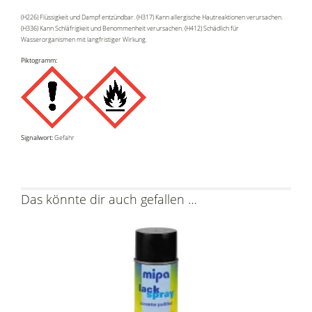
(H226) Flüssigkeit und Dampf entzündbar. (H317) Kann allergische Hautreaktionen verursachen.
(H336) Kann Schläfrigkeit und Benommenheit verursachen. (H412) Schädlich für
Wasserorganismen mit langfristiger Wirkung.
Piktogramm:
Signalwort:
Gefahr
Das könnte dir auch gefallen …