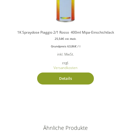
1K Spraydose Piaggio 2/1 Rosso 400ml Mipa-Einschichtlack
25,54
€
inkl. MwSt.
Grundpreis
63,86
€
/
l
inkl. MwSt.
zzgl.
Versandkosten
Details
Ähnliche Produkte