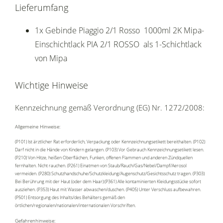
Lieferumfang
1x Gebinde Piaggio 2/1 Rosso 1000ml 2K Mipa-
Einschichtlack PIA 2/1 ROSSO als 1-Schichtlack
von Mipa
Wichtige Hinweise
Kennzeichnung gemäß Verordnung (EG) Nr. 1272/2008:
Allgemeine Hinweise:
(P101) Ist ärztlicher Rat erforderlich, Verpackung oder Kennzeichnungsetikett bereithalten. (P102)
Darf nicht in die Hände von Kindern gelangen. (P103) Vor Gebrauch Kennzeichnungsetikett lesen.
(P210) Von Hitze, heißen Oberflächen, Funken, offenen Flammen und anderen Zündquellen
fernhalten. Nicht rauchen. (P261) Einatmen von Staub/Rauch/Gas/Nebel/Dampf/Aerosol
vermeiden. (P280) Schutzhandschuhe/Schutzkleidung/Augenschutz/Gesichtsschutz tragen. (P303)
Bei Berührung mit der Haut (oder dem Haar):(P361) Alle kontaminierten Kleidungsstücke sofort
ausziehen. (P353) Haut mit Wasser abwaschen/duschen. (P405) Unter Verschluss aufbewahren.
(P501) Entsorgung des Inhalts/des Behälters gemäß den
örtlichen/regionalen/nationalen/internationalen Vorschriften.
Gefahrenhinweise: