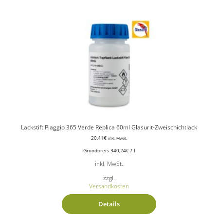
Lackstift Piaggio 365 Verde Replica 60ml Glasurit-Zweischichtlack
20,41
€
inkl. MwSt.
Grundpreis
340,24
€
/
l
inkl. MwSt.
zzgl.
Versandkosten
Details