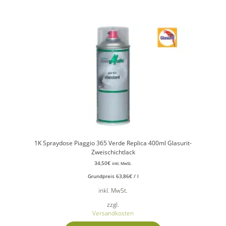
1K Spraydose Piaggio 365 Verde Replica 400ml Glasurit-
Zweischichtlack
34,50
€
inkl. MwSt.
Grundpreis
63,86
€
/
l
inkl. MwSt.
zzgl.
Versandkosten