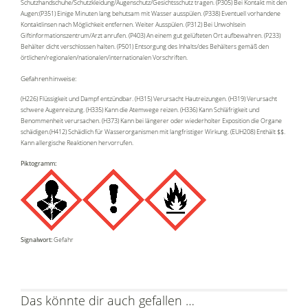
Schutzhandschuhe/Schutzkleidung/Augenschutz/Gesichtsschutz tragen. (P305) Bei Kontakt mit den
Augen:(P351) Einige Minuten lang behutsam mit Wasser ausspülen. (P338) Eventuell vorhandene
Kontaktlinsen nach Möglichkeit entfernen. Weiter Ausspülen. (P312) Bei Unwohlsein
Giftinformationszentrum/Arzt anrufen. (P403) An einem gut gelüfteten Ort aufbewahren. (P233)
Behälter dicht verschlossen halten. (P501) Entsorgung des Inhalts/des Behälters gemäß den
örtlichen/regionalen/nationalen/internationalen Vorschriften.
Gefahrenhinweise:
(H226) Flüssigkeit und Dampf entzündbar. (H315) Verursacht Hautreizungen. (H319) Verursacht
schwere Augenreizung. (H335) Kann die Atemwege reizen. (H336) Kann Schläfrigkeit und
Benommenheit verursachen. (H373) Kann bei längerer oder wiederholter Exposition die Organe
schädigen.(H412) Schädlich für Wasserorganismen mit langfristiger Wirkung. (EUH208) Enthält $$.
Kann allergische Reaktionen hervorrufen.
Piktogramm:
Signalwort:
Gefahr
Das könnte dir auch gefallen …