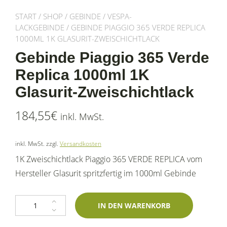
START
/
SHOP
/
GEBINDE
/
VESPA-
LACKGEBINDE
/ GEBINDE PIAGGIO 365 VERDE REPLICA
1000ML 1K GLASURIT-ZWEISCHICHTLACK
Gebinde Piaggio 365 Verde
Replica 1000ml 1K
Glasurit-Zweischichtlack
184,55
€
inkl. MwSt.
inkl. MwSt.
zzgl.
Versandkosten
1K Zweischichtlack Piaggio 365 VERDE REPLICA vom
Hersteller Glasurit spritzfertig im 1000ml Gebinde
Gebinde Piaggio 365 Verde Replica 1000ml 1K Glasurit-Zweischichtlack
IN DEN WARENKORB