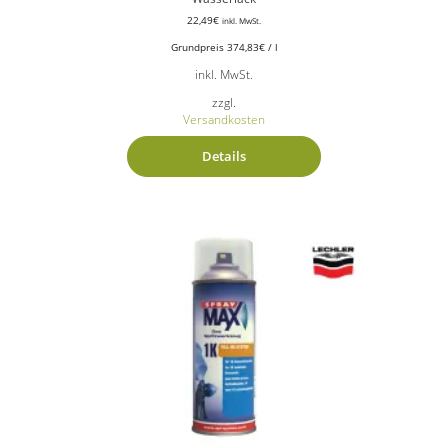
22,49
€
inkl. MwSt.
Grundpreis
374,83
€
/
l
inkl. MwSt.
zzgl.
Versandkosten
Details