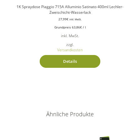
1K Spraydose Piaggio 715A Alluminio Satinato 400ml Lechler-
Zweischicht-Wasserlack
27,99
€
inkl. MwSt.
Grundpreis
63,86
€
/
l
inkl. MwSt.
zzgl.
Versandkosten
Details
Ähnliche Produkte