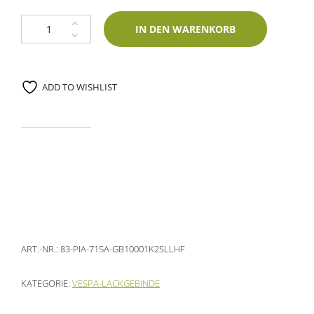
Gebinde Piaggio 715A Alluminio Satinato 1000ml 1K Lechler-Zweischich
IN DEN WARENKORB
ADD TO WISHLIST
ART.-NR.:
83-PIA-715A-GB10001K2SLLHF
KATEGORIE:
VESPA-LACKGEBINDE