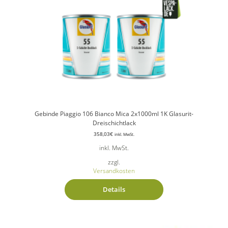
Gebinde Piaggio 106 Bianco Mica 2x1000ml 1K Glasurit-
Dreischichtlack
358,03
€
inkl. MwSt.
inkl. MwSt.
zzgl.
Versandkosten
Details