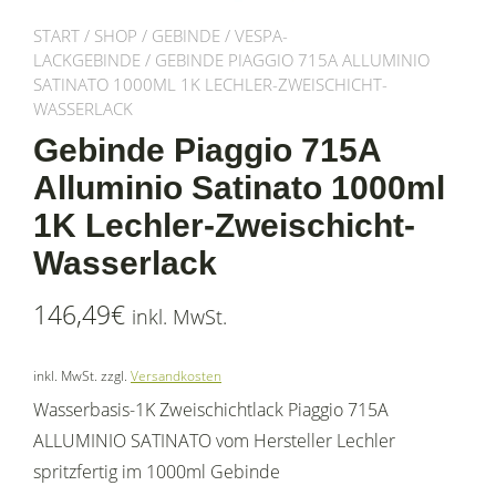
START
/
SHOP
/
GEBINDE
/
VESPA-
LACKGEBINDE
/ GEBINDE PIAGGIO 715A ALLUMINIO
SATINATO 1000ML 1K LECHLER-ZWEISCHICHT-
WASSERLACK
Gebinde Piaggio 715A
Alluminio Satinato 1000ml
1K Lechler-Zweischicht-
Wasserlack
146,49
€
inkl. MwSt.
inkl. MwSt.
zzgl.
Versandkosten
Wasserbasis-1K Zweischichtlack Piaggio 715A
ALLUMINIO SATINATO vom Hersteller Lechler
spritzfertig im 1000ml Gebinde