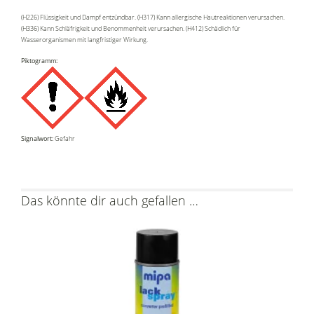
(H226) Flüssigkeit und Dampf entzündbar. (H317) Kann allergische Hautreaktionen verursachen.
(H336) Kann Schläfrigkeit und Benommenheit verursachen. (H412) Schädlich für
Wasserorganismen mit langfristiger Wirkung.
Piktogramm:
Signalwort:
Gefahr
Das könnte dir auch gefallen …