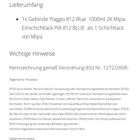
Lieferumfang
1x Gebinde Piaggio 812 Blue 1000ml 2K Mipa-
Einschichtlack PIA 812 BLUE als 1-Schichtlack
von Mipa
Wichtige Hinweise
Kennzeichnung gemäß Verordnung (EG) Nr. 1272/2008:
Allgemeine Hinweise:
(P101) Ist ärztlicher Rat erforderlich, Verpackung oder Kennzeichnungsetikett bereithalten. (P102)
Darf nicht in die Hände von Kindern gelangen. (P103) Vor Gebrauch Kennzeichnungsetikett lesen.
(P210) Von Hitze, heißen Oberflächen, Funken, offenen Flammen und anderen Zündquellen
fernhalten. Nicht rauchen. (P261) Einatmen von Staub/Rauch/Gas/Nebel/Dampf/Aerosol
vermeiden. (P280) Schutzhandschuhe/Schutzkleidung/Augenschutz/Gesichtsschutz tragen. (P303)
Bei Berührung mit der Haut (oder dem Haar):(P361) Alle kontaminierten Kleidungsstücke sofort
ausziehen. (P353) Haut mit Wasser abwaschen/duschen. (P405) Unter Verschluss aufbewahren.
(P501) Entsorgung des Inhalts/des Behälters gemäß den
örtlichen/regionalen/nationalen/internationalen Vorschriften.
Gefahrenhinweise: