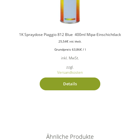
1K Spraydose Piaggio 812 Blue 400ml Mipa-Einschichtlack
25,54
€
inkl. MwSt.
Grundpreis
63,86
€
/
l
inkl. MwSt.
zzgl.
Versandkosten
Details
Ähnliche Produkte