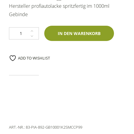
Hersteller profiautolacke spritzfertig im 1000ml
Gebinde
Gebinde Piaggio 892 Rosso Zip P. 1000ml 1K profiautolacke-Zweischich
IN DEN WARENKORB
ADD TO WISHLIST
ART.-NR.:
83-PIA-892-GB10001K2SMCCP99