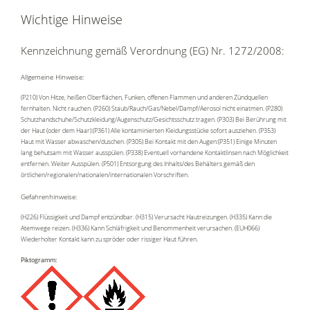
Wichtige Hinweise
Kennzeichnung gemäß Verordnung (EG) Nr. 1272/2008:
Allgemeine Hinweise:
(P210) Von Hitze, heißen Oberflächen, Funken, offenen Flammen und anderen Zündquellen
fernhalten. Nicht rauchen. (P260) Staub/Rauch/Gas/Nebel/Dampf/Aerosol nicht einatmen. (P280)
Schutzhandschuhe/Schutzkleidung/Augenschutz/Gesichtsschutz tragen. (P303) Bei Berührung mit
der Haut (oder dem Haar):(P361) Alle kontaminierten Kleidungsstücke sofort ausziehen. (P353)
Haut mit Wasser abwaschen/duschen. (P305) Bei Kontakt mit den Augen:(P351) Einige Minuten
lang behutsam mit Wasser ausspülen. (P338) Eventuell vorhandene Kontaktlinsen nach Möglichkeit
entfernen. Weiter Ausspülen. (P501) Entsorgung des Inhalts/des Behälters gemäß den
örtlichen/regionalen/nationalen/internationalen Vorschriften.
Gefahrenhinweise:
(H226) Flüssigkeit und Dampf entzündbar. (H315) Verursacht Hautreizungen. (H335) Kann die
Atemwege reizen. (H336) Kann Schläfrigkeit und Benommenheit verursachen. (EUH066)
Wiederholter Kontakt kann zu spröder oder rissiger Haut führen.
Piktogramm: