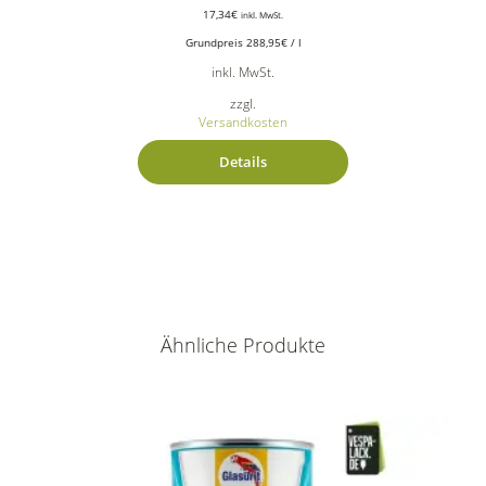
17,34
€
inkl. MwSt.
Grundpreis
288,95
€
/
l
inkl. MwSt.
zzgl.
Versandkosten
Details
Ähnliche Produkte