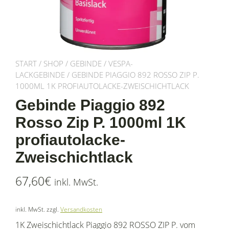
START
/
SHOP
/
GEBINDE
/
VESPA-
LACKGEBINDE
/ GEBINDE PIAGGIO 892 ROSSO ZIP P.
1000ML 1K PROFIAUTOLACKE-ZWEISCHICHTLACK
Gebinde Piaggio 892
Rosso Zip P. 1000ml 1K
profiautolacke-
Zweischichtlack
67,60
€
inkl. MwSt.
inkl. MwSt.
zzgl.
Versandkosten
1K Zweischichtlack Piaggio 892 ROSSO ZIP P. vom