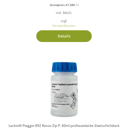
Grundpreis
67,38
€
/
l
inkl. MwSt.
zzgl.
Versandkosten
Details
Lackstift Piaggio 892 Rosso Zip P. 60ml profiautolacke-Zweischichtlack