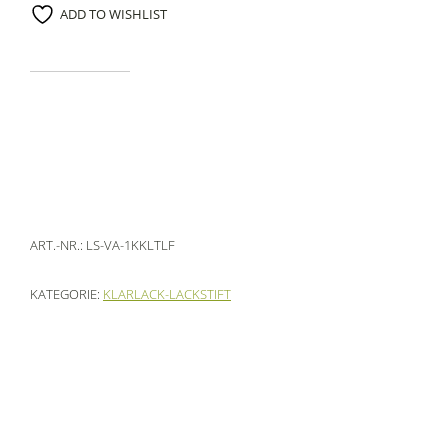
ADD TO WISHLIST
ART.-NR.:
LS-VA-1KKLTLF
KATEGORIE:
KLARLACK-LACKSTIFT