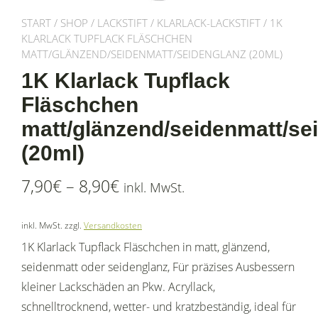
START
/
SHOP
/
LACKSTIFT
/
KLARLACK-LACKSTIFT
/ 1K
KLARLACK TUPFLACK FLÄSCHCHEN
MATT/GLÄNZEND/SEIDENMATT/SEIDENGLANZ (20ML)
1K Klarlack Tupflack
Fläschchen
matt/glänzend/seidenmatt/se
(20ml)
7,90
€
–
8,90
€
inkl. MwSt.
inkl. MwSt.
zzgl.
Versandkosten
1K Klarlack Tupflack Fläschchen in matt, glänzend,
seidenmatt oder seidenglanz, Für präzises Ausbessern
kleiner Lackschäden an Pkw. Acryllack,
schnelltrocknend, wetter- und kratzbeständig, ideal für