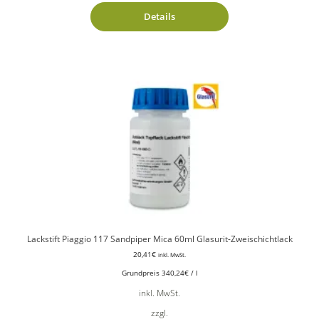
Details
Lackstift Piaggio 117 Sandpiper Mica 60ml Glasurit-Zweischichtlack
20,41
€
inkl. MwSt.
Grundpreis
340,24
€
/
l
inkl. MwSt.
zzgl.