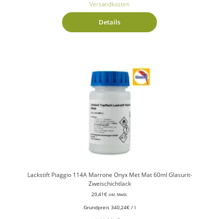
Versandkosten
Details
Lackstift Piaggio 114A Marrone Onyx Met Mat 60ml Glasurit-
Zweischichtlack
20,41
€
inkl. MwSt.
Grundpreis
340,24
€
/
l