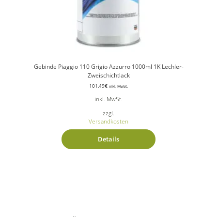
Gebinde Piaggio 110 Grigio Azzurro 1000ml 1K Lechler-
Zweischichtlack
101,49
€
inkl. MwSt.
inkl. MwSt.
zzgl.
Versandkosten
Details