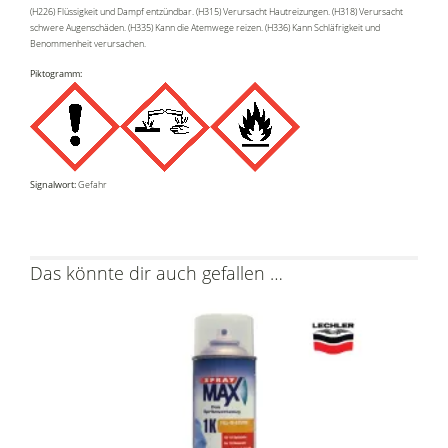
(H226) Flüssigkeit und Dampf entzündbar. (H315) Verursacht Hautreizungen. (H318) Verursacht
schwere Augenschäden. (H335) Kann die Atemwege reizen. (H336) Kann Schläfrigkeit und
Benommenheit verursachen.
Piktogramm:
Signalwort:
Gefahr
Das könnte dir auch gefallen …