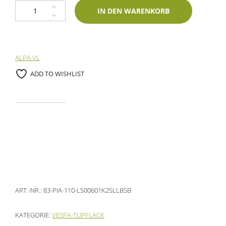
Lackstift Piaggio 110 Grigio Azzurro 60ml Lechler-Zweischichtlack Menge
IN DEN WARENKORB
ALPA VL
ADD TO WISHLIST
ART.-NR.:
83-PIA-110-LS00601K2SLLBSB
KATEGORIE:
VESPA-TUPFLACK