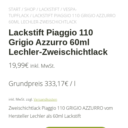
START
/
SHOP
/
LACKSTIFT
/
VESPA-
TUPFLACK
/ LACKSTIFT PIAGGIO 110 GRIGIO AZZURRO
60ML LECHLER-ZWEISCHICHTLACK
Lackstift Piaggio 110
Grigio Azzurro 60ml
Lechler-Zweischichtlack
19,99
€
inkl. MwSt.
Grundpreis
333,17
€
/
l
inkl. MwSt.
zzgl.
Versandkosten
Zweischichtlack Piaggio 110 GRIGIO AZZURRO vom
Hersteller Lechler als 60ml Lackstift