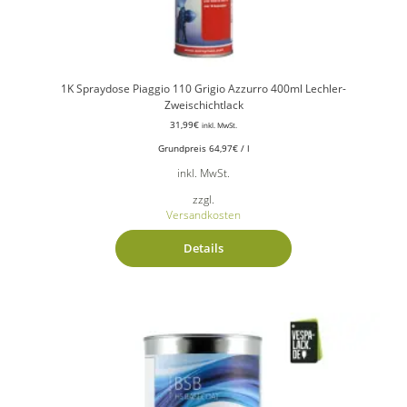
1K Spraydose Piaggio 110 Grigio Azzurro 400ml Lechler-
Zweischichtlack
31,99
€
inkl. MwSt.
Grundpreis
64,97
€
/
l
inkl. MwSt.
zzgl.
Versandkosten
Details