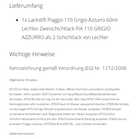
Lieferumfang
1x Lackstift Piaggio 110 Grigio Azzurro 60ml
Lechler-Zweischichtlack PIA 110 GRIGIO
AZZURRO als 2-Schichtlack von Lechler
Wichtige Hinweise
Kennzeichnung gemäß Verordnung (EG) Nr. 1272/2008:
Allgemeine Hinweise:
(P210) Von Hitze, heißen Oberflächen, Funken, offenen Flammen und anderen Zündquellen
fernhalten. Nicht rauchen. (P261) Einatmen von Staub/Rauch/Gas/Nebel/Dampf/Aerosol
vermeiden. (P303) Bei Berührung mit der Haut (oder dem Haar):(P361) Alle kontaminierten
Kleidungsstücke sofort ausziehen. (P353) Haut mit Wasser abwaschen/duschen. (P305) Bei Kontakt
mit den Augen:(P351) Einige Minuten lang behutsam mit Wasser ausspülen. (P338) Eventuell
vorhandene Kontaktlinsen nach Möglichkeit entfernen. Weiter Ausspülen. (P310) Sofort
Giftinformationszentrum/Arzt anrufen. (P362) Kontaminierte Kleidung ausziehen. (P364) Und vor
erneutem Tragen waschen. (P370) Bei Brand:(P378) … zum Löschen verwenden.
Gefahrenhinweise: