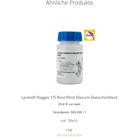
Ähnliche Produkte
Lackstift Piaggio 1/5 Rosa 60ml Glasurit-Zweischichtlack
20,41
€
inkl. MwSt.
Grundpreis
340,24
€
/
l
inkl. MwSt.
zzgl.
Versandkosten