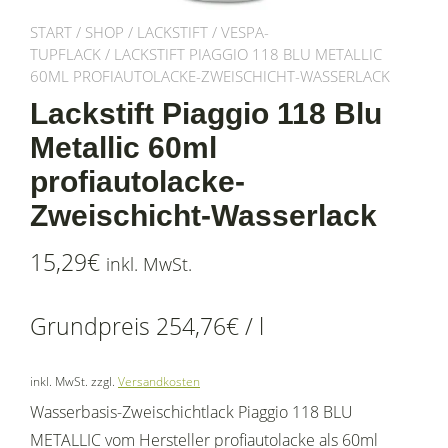
START
/
SHOP
/
LACKSTIFT
/
VESPA-
TUPFLACK
/ LACKSTIFT PIAGGIO 118 BLU METALLIC
60ML PROFIAUTOLACKE-ZWEISCHICHT-WASSERLACK
Lackstift Piaggio 118 Blu
Metallic 60ml
profiautolacke-
Zweischicht-Wasserlack
15,29
€
inkl. MwSt.
Grundpreis
254,76
€
/
l
inkl. MwSt.
zzgl.
Versandkosten
Wasserbasis-Zweischichtlack Piaggio 118 BLU
METALLIC vom Hersteller profiautolacke als 60ml