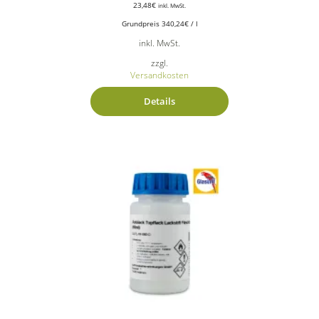
23,48
€
inkl. MwSt.
Grundpreis
340,24
€
/
l
inkl. MwSt.
zzgl.
Versandkosten
Details