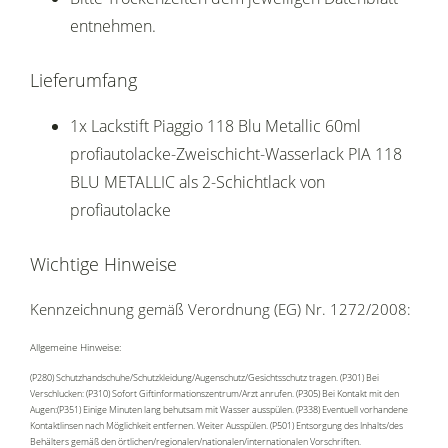
entnehmen.
Lieferumfang
1x Lackstift Piaggio 118 Blu Metallic 60ml
profiautolacke-Zweischicht-Wasserlack PIA 118
BLU METALLIC als 2-Schichtlack von
profiautolacke
Wichtige Hinweise
Kennzeichnung gemäß Verordnung (EG) Nr. 1272/2008:
Allgemeine Hinweise:
(P280) Schutzhandschuhe/Schutzkleidung/Augenschutz/Gesichtsschutz tragen. (P301) Bei
Verschlucken: (P310) Sofort Giftinformationszentrum/Arzt anrufen. (P305) Bei Kontakt mit den
Augen:(P351) Einige Minuten lang behutsam mit Wasser ausspülen. (P338) Eventuell vorhandene
Kontaktlinsen nach Möglichkeit entfernen. Weiter Ausspülen. (P501) Entsorgung des Inhalts/des
Behälters gemäß den örtlichen/regionalen/nationalen/internationalen Vorschriften.