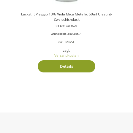
Lackstift Piaggio 10/6 Viola Mica Metallic 60ml Glasurit-
Zweischichtlack
23,48
€
inkl. MwSt.
Grundpreis
340,24
€
/
l
inkl. MwSt.
zzgl.
Versandkosten
Details