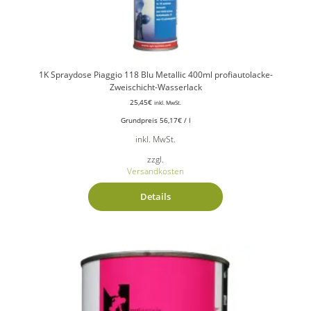
1K Spraydose Piaggio 118 Blu Metallic 400ml profiautolacke-
Zweischicht-Wasserlack
25,45
€
inkl. MwSt.
Grundpreis
56,17
€
/
l
inkl. MwSt.
zzgl.
Versandkosten
Details