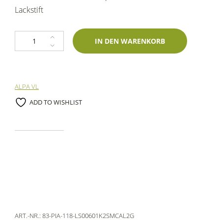
Lackstift
Lackstift Piaggio 118 Blu Metallic 60ml profiautolacke-Zweischicht-Wass
IN DEN WARENKORB
ALPA VL
ADD TO WISHLIST
ART.-NR.:
83-PIA-118-LS00601K2SMCAL2G