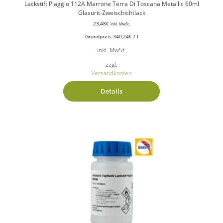
Lackstift Piaggio 112A Marrone Terra Di Toscana Metallic 60ml
Glasurit-Zweischichtlack
23,48
€
inkl. MwSt.
Grundpreis
340,24
€
/
l
inkl. MwSt.
zzgl.
Versandkosten
Details