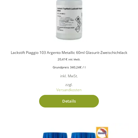
Lackstift Piaggio 103 Argento Metallic 60ml Glasurit-Zweischichtlack
20,41
€
inkl. MwSt.
Grundpreis
340,24
€
/
l
inkl. MwSt.
zzgl.
Versandkosten
Details