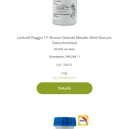
Lackstift Piaggio 1/1 Bronze Orlando Metallic 60ml Glasurit-
Zweischichtlack
20,41
€
inkl. MwSt.
Grundpreis
340,24
€
/
l
inkl. MwSt.
zzgl.
Versandkosten
Details