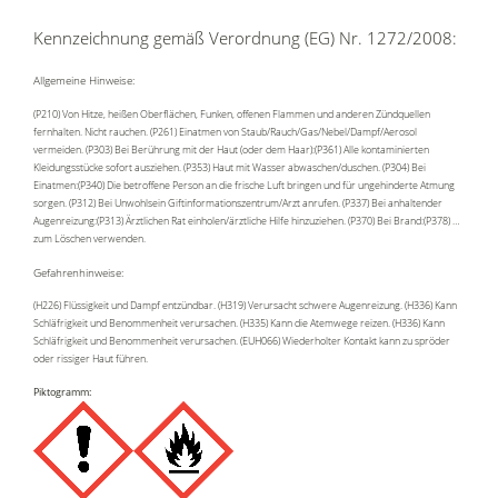
Kennzeichnung gemäß Verordnung (EG) Nr. 1272/2008:
Allgemeine Hinweise:
(P210) Von Hitze, heißen Oberflächen, Funken, offenen Flammen und anderen Zündquellen
fernhalten. Nicht rauchen. (P261) Einatmen von Staub/Rauch/Gas/Nebel/Dampf/Aerosol
vermeiden. (P303) Bei Berührung mit der Haut (oder dem Haar):(P361) Alle kontaminierten
Kleidungsstücke sofort ausziehen. (P353) Haut mit Wasser abwaschen/duschen. (P304) Bei
Einatmen:(P340) Die betroffene Person an die frische Luft bringen und für ungehinderte Atmung
sorgen. (P312) Bei Unwohlsein Giftinformationszentrum/Arzt anrufen. (P337) Bei anhaltender
Augenreizung:(P313) Ärztlichen Rat einholen/ärztliche Hilfe hinzuziehen. (P370) Bei Brand:(P378) …
zum Löschen verwenden.
Gefahrenhinweise:
(H226) Flüssigkeit und Dampf entzündbar. (H319) Verursacht schwere Augenreizung. (H336) Kann
Schläfrigkeit und Benommenheit verursachen. (H335) Kann die Atemwege reizen. (H336) Kann
Schläfrigkeit und Benommenheit verursachen. (EUH066) Wiederholter Kontakt kann zu spröder
oder rissiger Haut führen.
Piktogramm: