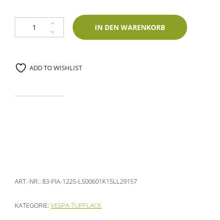
Lackstift Piaggio 1225 Grigio Opaco Fasce Porter 60ml Lechler-Einschic
IN DEN WARENKORB
ADD TO WISHLIST
ART.-NR.:
83-PIA-1225-LS00601K1SLL29157
KATEGORIE:
VESPA-TUPFLACK