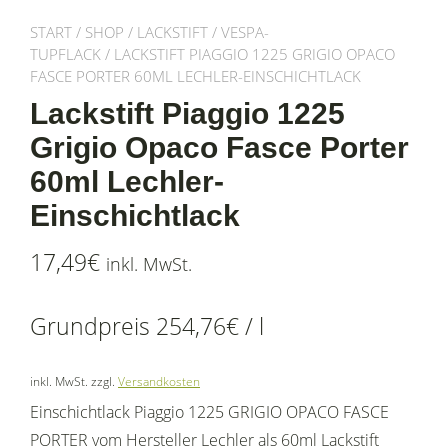
START
/
SHOP
/
LACKSTIFT
/
VESPA-
TUPFLACK
/ LACKSTIFT PIAGGIO 1225 GRIGIO OPACO
FASCE PORTER 60ML LECHLER-EINSCHICHTLACK
Lackstift Piaggio 1225
Grigio Opaco Fasce Porter
60ml Lechler-
Einschichtlack
17,49
€
inkl. MwSt.
Grundpreis
254,76
€
/
l
inkl. MwSt.
zzgl.
Versandkosten
Einschichtlack Piaggio 1225 GRIGIO OPACO FASCE
PORTER vom Hersteller Lechler als 60ml Lackstift