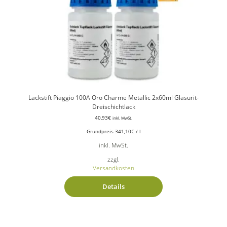
Lackstift Piaggio 100A Oro Charme Metallic 2x60ml Glasurit-
Dreischichtlack
40,93
€
inkl. MwSt.
Grundpreis
341,10
€
/
l
inkl. MwSt.
zzgl.
Versandkosten
Details