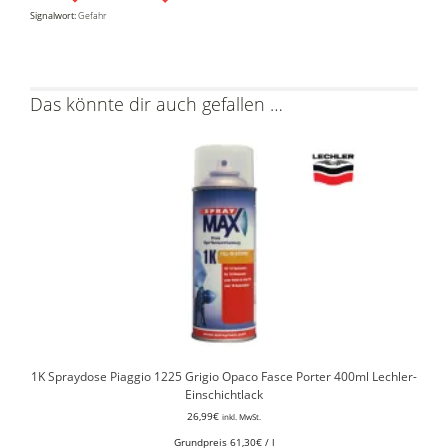
Signalwort:
Gefahr
Das könnte dir auch gefallen …
1K Spraydose Piaggio 1225 Grigio Opaco Fasce Porter 400ml Lechler-
Einschichtlack
26,99
€
inkl. MwSt.
Grundpreis
61,30
€
/
l