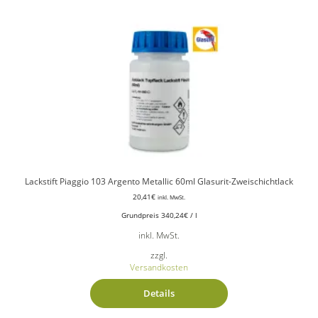
Lackstift Piaggio 103 Argento Metallic 60ml Glasurit-Zweischichtlack
20,41
€
inkl. MwSt.
Grundpreis
340,24
€
/
l
inkl. MwSt.
zzgl.
Versandkosten
Details