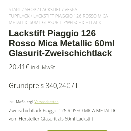
START
/
SHOP
/
LACKSTIFT
/
VESPA-
TUPFLACK
/ LACKSTIFT PIAGGIO 126 ROSSO MICA
METALLIC 60ML GLASURIT-ZWEISCHICHTLACK
Lackstift Piaggio 126
Rosso Mica Metallic 60ml
Glasurit-Zweischichtlack
20,41
€
inkl. MwSt.
Grundpreis
340,24
€
/
l
inkl. MwSt.
zzgl.
Versandkosten
Zweischichtlack Piaggio 126 ROSSO MICA METALLIC
vom Hersteller Glasurit als 60ml Lackstift