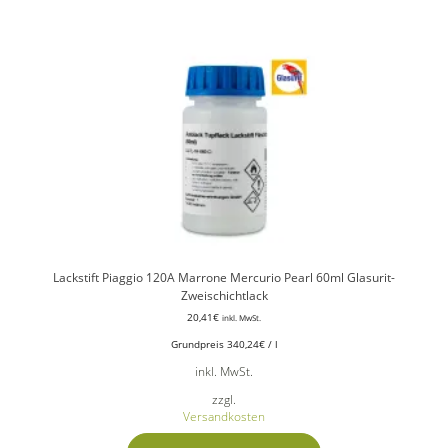
Lackstift Piaggio 120A Marrone Mercurio Pearl 60ml Glasurit-
Zweischichtlack
20,41
€
inkl. MwSt.
Grundpreis
340,24
€
/
l
inkl. MwSt.
zzgl.
Versandkosten