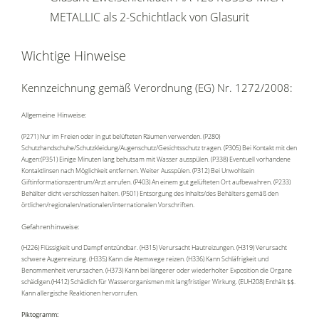
METALLIC als 2-Schichtlack von Glasurit
Wichtige Hinweise
Kennzeichnung gemäß Verordnung (EG) Nr. 1272/2008:
Allgemeine Hinweise:
(P271) Nur im Freien oder in gut belüfteten Räumen verwenden. (P280)
Schutzhandschuhe/Schutzkleidung/Augenschutz/Gesichtsschutz tragen. (P305) Bei Kontakt mit den
Augen:(P351) Einige Minuten lang behutsam mit Wasser ausspülen. (P338) Eventuell vorhandene
Kontaktlinsen nach Möglichkeit entfernen. Weiter Ausspülen. (P312) Bei Unwohlsein
Giftinformationszentrum/Arzt anrufen. (P403) An einem gut gelüfteten Ort aufbewahren. (P233)
Behälter dicht verschlossen halten. (P501) Entsorgung des Inhalts/des Behälters gemäß den
örtlichen/regionalen/nationalen/internationalen Vorschriften.
Gefahrenhinweise:
(H226) Flüssigkeit und Dampf entzündbar. (H315) Verursacht Hautreizungen. (H319) Verursacht
schwere Augenreizung. (H335) Kann die Atemwege reizen. (H336) Kann Schläfrigkeit und
Benommenheit verursachen. (H373) Kann bei längerer oder wiederholter Exposition die Organe
schädigen.(H412) Schädlich für Wasserorganismen mit langfristiger Wirkung. (EUH208) Enthält $$.
Kann allergische Reaktionen hervorrufen.
Piktogramm: