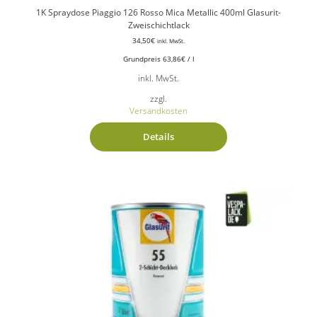
1K Spraydose Piaggio 126 Rosso Mica Metallic 400ml Glasurit-
Zweischichtlack
34,50
€
inkl. MwSt.
Grundpreis
63,86
€
/
l
inkl. MwSt.
zzgl.
Versandkosten
Details