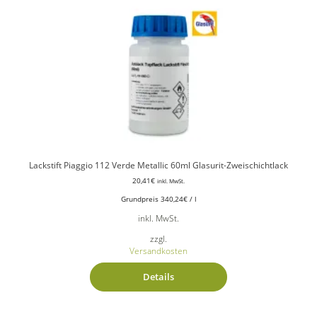
Lackstift Piaggio 112 Verde Metallic 60ml Glasurit-Zweischichtlack
20,41
€
inkl. MwSt.
Grundpreis
340,24
€
/
l
inkl. MwSt.
zzgl.
Versandkosten
Details