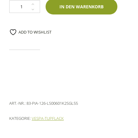
Lackstift Piaggio 126 Rosso Mica Metallic 60ml Glasurit-Zweischichtlack 
IN DEN WARENKORB
ADD TO WISHLIST
ART.-NR.:
83-PIA-126-LS00601K2SGL55
KATEGORIE:
VESPA-TUPFLACK