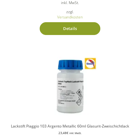
inkl. MwSt.
zzgl.
Versandkosten
Details
Lackstift Piaggio 103 Argento Metallic 60ml Glasurit-Zweischichtlack
23,48
€
inkl. MwSt.