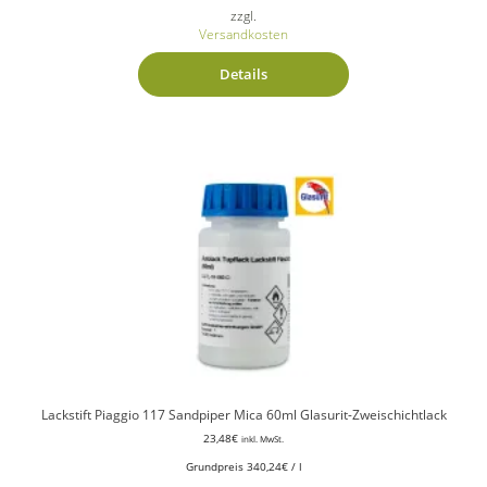
zzgl.
Versandkosten
Details
Lackstift Piaggio 117 Sandpiper Mica 60ml Glasurit-Zweischichtlack
23,48
€
inkl. MwSt.
Grundpreis
340,24
€
/
l