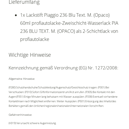
Lieferumfang
1x Lackstift Piaggio 236 Blu Text. M. (Opaco)
60ml profiautolacke-Zweischicht-Wasserlack PIA
236 BLU TEXT. M. (OPACO) als 2-Schichtlack von
profiautolacke
Wichtige Hinweise
Kennzeichnung gemäß Verordnung (EG) Nr. 1272/2008:
Allgemeine Hinweise:
(P280) Schutzhandschuhe/Schutzkleidung/Augenschutz/Gesichtsschutz tragen. (P301) Bei
Verschlucken: (P310) Sofort Giftinformationszentrum/Arzt anrufen. (P305) Bei Kontakt mit den
Augen:(P351) Einige Minuten lang behutsam mit Wasser ausspülen. (P338) Eventuell vorhandene
Kontaktlinsen nach Möglichkeit entfernen. Weiter Ausspülen. (P501) Entsorgung des Inhalts/des
Behälters gemäß den örtlichen/regionalen/nationalen/internationalen Vorschriften.
Gefahrenhinweise:
(H319) Verursacht schwere Augenreizung.