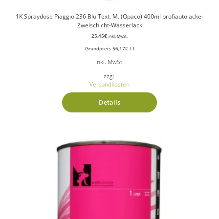
1K Spraydose Piaggio 236 Blu Text. M. (Opaco) 400ml profiautolacke-
Zweischicht-Wasserlack
25,45
€
inkl. MwSt.
Grundpreis
56,17
€
/
l
inkl. MwSt.
zzgl.
Versandkosten
Details