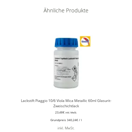
Ähnliche Produkte
Lackstift Piaggio 10/6 Viola Mica Metallic 60ml Glasurit-
Zweischichtlack
23,48
€
inkl. MwSt.
Grundpreis
340,24
€
/
l
inkl. MwSt.