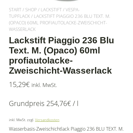
START
/
SHOP
/
LACKSTIFT
/
VESPA-
TUPFLACK
/ LACKSTIFT PIAGGIO 236 BLU TEXT. M.
(OPACO) 60ML PROFIAUTOLACKE-ZWEISCHICHT-
WASSERLACK
Lackstift Piaggio 236 Blu
Text. M. (Opaco) 60ml
profiautolacke-
Zweischicht-Wasserlack
15,29
€
inkl. MwSt.
Grundpreis
254,76
€
/
l
inkl. MwSt.
zzgl.
Versandkosten
Wasserbasis-Zweischichtlack Piaggio 236 BLU TEXT. M.