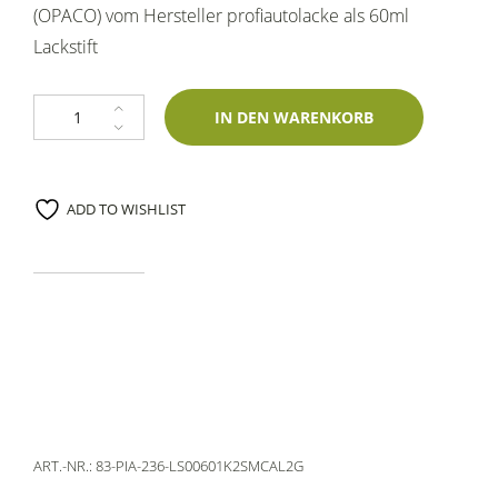
(OPACO) vom Hersteller profiautolacke als 60ml
Lackstift
Lackstift Piaggio 236 Blu Text. M. (Opaco) 60ml profiautolacke-Zweischi
IN DEN WARENKORB
ADD TO WISHLIST
ART.-NR.:
83-PIA-236-LS00601K2SMCAL2G