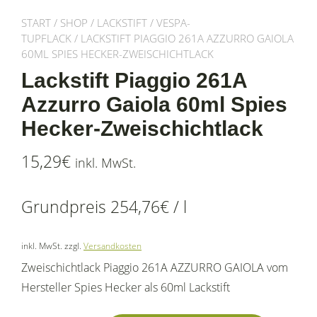
START
/
SHOP
/
LACKSTIFT
/
VESPA-
TUPFLACK
/ LACKSTIFT PIAGGIO 261A AZZURRO GAIOLA
60ML SPIES HECKER-ZWEISCHICHTLACK
Lackstift Piaggio 261A
Azzurro Gaiola 60ml Spies
Hecker-Zweischichtlack
15,29
€
inkl. MwSt.
Grundpreis
254,76
€
/
l
inkl. MwSt.
zzgl.
Versandkosten
Zweischichtlack Piaggio 261A AZZURRO GAIOLA vom
Hersteller Spies Hecker als 60ml Lackstift