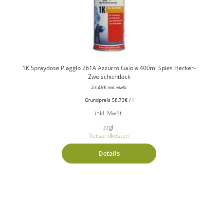
1K Spraydose Piaggio 261A Azzurro Gaiola 400ml Spies Hecker-
Zweischichtlack
23,49
€
inkl. MwSt.
Grundpreis
58,73
€
/
l
inkl. MwSt.
zzgl.
Versandkosten
Details