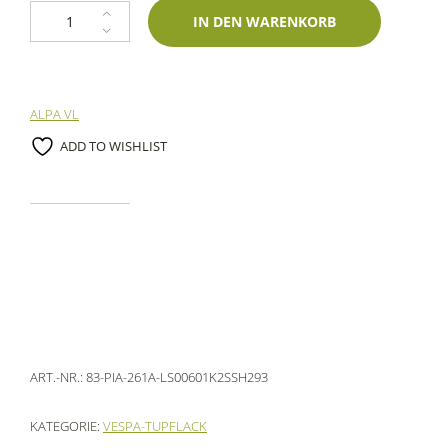
Lackstift Piaggio 261A Azzurro Gaiola 60ml Spies Hecker-Zweischichtlac
IN DEN WARENKORB
ALPA VL
ADD TO WISHLIST
ART.-NR.:
83-PIA-261A-LS00601K2SSH293
KATEGORIE:
VESPA-TUPFLACK