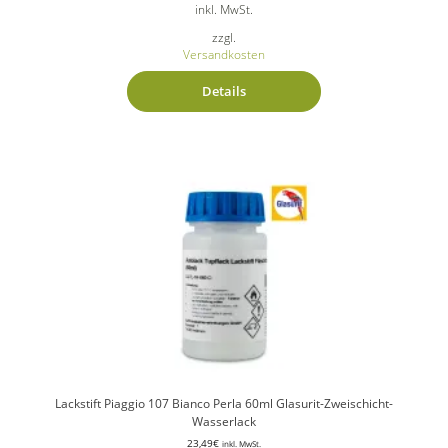
inkl. MwSt.
zzgl.
Versandkosten
Details
Lackstift Piaggio 107 Bianco Perla 60ml Glasurit-Zweischicht-
Wasserlack
23,49
€
inkl. MwSt.