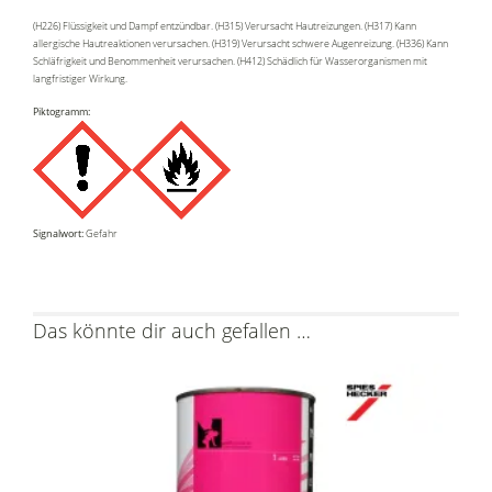
(H226) Flüssigkeit und Dampf entzündbar. (H315) Verursacht Hautreizungen. (H317) Kann
allergische Hautreaktionen verursachen. (H319) Verursacht schwere Augenreizung. (H336) Kann
Schläfrigkeit und Benommenheit verursachen. (H412) Schädlich für Wasserorganismen mit
langfristiger Wirkung.
Piktogramm:
Signalwort:
Gefahr
Das könnte dir auch gefallen …