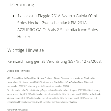
Lieferumfang
1x Lackstift Piaggio 261A Azzurro Gaiola 60ml
Spies Hecker-Zweischichtlack PIA 261A
AZZURRO GAIOLA als 2-Schichtlack von Spies
Hecker
Wichtige Hinweise
Kennzeichnung gemäß Verordnung (EG) Nr. 1272/2008:
Allgemeine Hinweise:
(P210) Von Hitze, heißen Oberflächen, Funken, offenen Flammen und anderen Zündquellen
fernhalten. Nicht rauchen. (P261) Einatmen von Staub/Rauch/Gas/Nebel/Dampf/Aerosol
vermeiden. (P273) Freisetzung in die Umwelt vermeiden. (P280)
Schutzhandschuhe/Schutzkleidung/Augenschutz/Gesichtsschutz tragen. (P333) Bei Hautreizung
oder -ausschlag:(P313) Ärztlichen Rat einholen/ärztliche Hilfe hinzuziehen. (P337) Bei anhaltender
Augenreizung:(P313) Ärztlichen Rat einholen/ärztliche Hilfe hinzuziehen. (P403) An einem gut
gelüfteten Ort aufbewahren. (P233) Behälter dicht verschlossen halten.
Gefahrenhinweise: