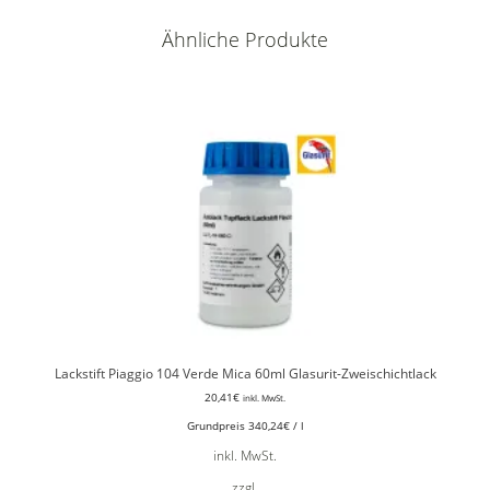
Ähnliche Produkte
Lackstift Piaggio 104 Verde Mica 60ml Glasurit-Zweischichtlack
20,41
€
inkl. MwSt.
Grundpreis
340,24
€
/
l
inkl. MwSt.
zzgl.