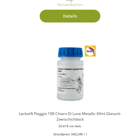
Versandkosten
Details
Lackstift Piaggio 108 Chiaro Di Luna Metallic 60ml Glasurit-
Zweischichtlack
20,41
€
inkl. MwSt.
Grundpreis
340,24
€
/
l