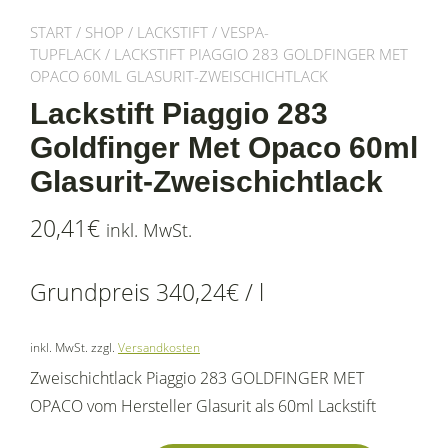
START
/
SHOP
/
LACKSTIFT
/
VESPA-
TUPFLACK
/ LACKSTIFT PIAGGIO 283 GOLDFINGER MET
OPACO 60ML GLASURIT-ZWEISCHICHTLACK
Lackstift Piaggio 283
Goldfinger Met Opaco 60ml
Glasurit-Zweischichtlack
20,41
€
inkl. MwSt.
Grundpreis
340,24
€
/
l
inkl. MwSt.
zzgl.
Versandkosten
Zweischichtlack Piaggio 283 GOLDFINGER MET
OPACO vom Hersteller Glasurit als 60ml Lackstift