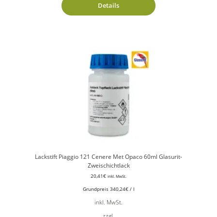
Details
Lackstift Piaggio 121 Cenere Met Opaco 60ml Glasurit-
Zweischichtlack
20,41
€
inkl. MwSt.
Grundpreis
340,24
€
/
l
inkl. MwSt.
zzgl.