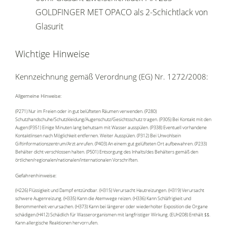
GOLDFINGER MET OPACO als 2-Schichtlack von
Glasurit
Wichtige Hinweise
Kennzeichnung gemäß Verordnung (EG) Nr. 1272/2008:
Allgemeine Hinweise:
(P271) Nur im Freien oder in gut belüfteten Räumen verwenden. (P280)
Schutzhandschuhe/Schutzkleidung/Augenschutz/Gesichtsschutz tragen. (P305) Bei Kontakt mit den
Augen:(P351) Einige Minuten lang behutsam mit Wasser ausspülen. (P338) Eventuell vorhandene
Kontaktlinsen nach Möglichkeit entfernen. Weiter Ausspülen. (P312) Bei Unwohlsein
Giftinformationszentrum/Arzt anrufen. (P403) An einem gut gelüfteten Ort aufbewahren. (P233)
Behälter dicht verschlossen halten. (P501) Entsorgung des Inhalts/des Behälters gemäß den
örtlichen/regionalen/nationalen/internationalen Vorschriften.
Gefahrenhinweise:
(H226) Flüssigkeit und Dampf entzündbar. (H315) Verursacht Hautreizungen. (H319) Verursacht
schwere Augenreizung. (H335) Kann die Atemwege reizen. (H336) Kann Schläfrigkeit und
Benommenheit verursachen. (H373) Kann bei längerer oder wiederholter Exposition die Organe
schädigen.(H412) Schädlich für Wasserorganismen mit langfristiger Wirkung. (EUH208) Enthält $$.
Kann allergische Reaktionen hervorrufen.