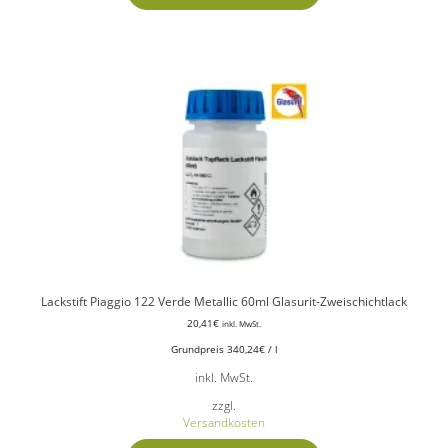
Lackstift Piaggio 122 Verde Metallic 60ml Glasurit-Zweischichtlack
20,41
€
inkl. MwSt.
Grundpreis
340,24
€
/
l
inkl. MwSt.
zzgl.
Versandkosten