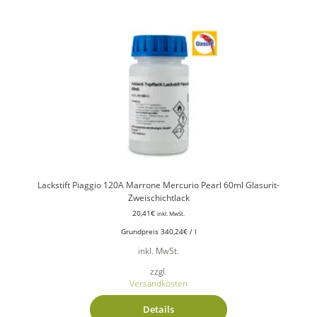
Lackstift Piaggio 120A Marrone Mercurio Pearl 60ml Glasurit-
Zweischichtlack
20,41
€
inkl. MwSt.
Grundpreis
340,24
€
/
l
inkl. MwSt.
zzgl.
Versandkosten
Details