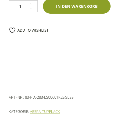
Lackstift Piaggio 283 Goldfinger Met Opaco 60ml Glasurit-Zweischichtla
IN DEN WARENKORB
ADD TO WISHLIST
ART.-NR.:
83-PIA-283-LS00601K2SGL55
KATEGORIE:
VESPA-TUPFLACK