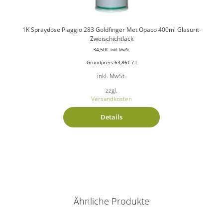
1K Spraydose Piaggio 283 Goldfinger Met Opaco 400ml Glasurit-
Zweischichtlack
34,50
€
inkl. MwSt.
Grundpreis
63,86
€
/
l
inkl. MwSt.
zzgl.
Versandkosten
Details
Ähnliche Produkte