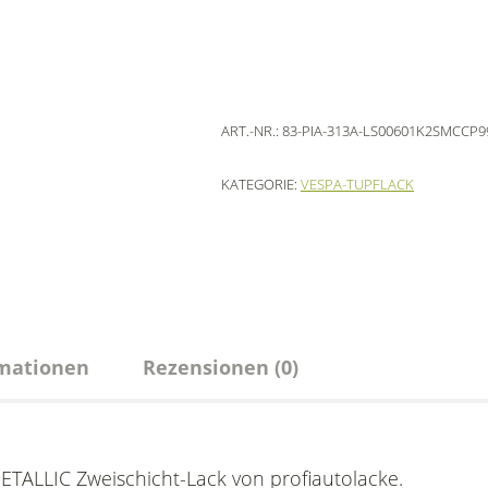
ART.-NR.:
83-PIA-313A-LS00601K2SMCCP9
KATEGORIE:
VESPA-TUPFLACK
rmationen
Rezensionen (0)
ETALLIC Zweischicht-Lack von profiautolacke.