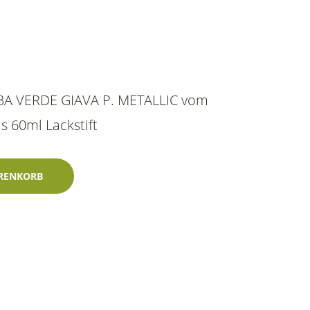
13A VERDE GIAVA P. METALLIC vom
ls 60ml Lackstift
 P. Metallic 60ml profiautolacke-Zweischichtlack Menge
RENKORB