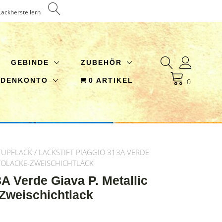
Lackherstellern
GEBINDE
ZUBEHÖR
NDENKONTO
0 ARTIKEL
0
TUPFLACK
/ LACKSTIFT PIAGGIO 313A VERDE
UTOLACKE-ZWEISCHICHTLACK
3A Verde Giava P. Metallic
-Zweischichtlack