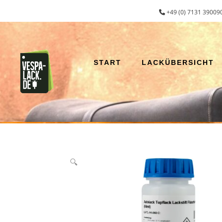
Zum
+49 (0) 7131 390090
Inhalt
springen
START
LACKÜBERSICHT
🔍