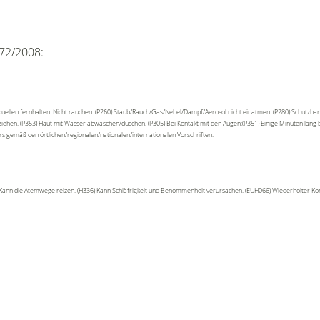
72/2008:
uellen fernhalten. Nicht rauchen. (P260) Staub/Rauch/Gas/Nebel/Dampf/Aerosol nicht einatmen. (P280) Schutzha
sziehen. (P353) Haut mit Wasser abwaschen/duschen. (P305) Bei Kontakt mit den Augen:(P351) Einige Minuten lang
ers gemäß den örtlichen/regionalen/nationalen/internationalen Vorschriften.
 Kann die Atemwege reizen. (H336) Kann Schläfrigkeit und Benommenheit verursachen. (EUH066) Wiederholter Kont