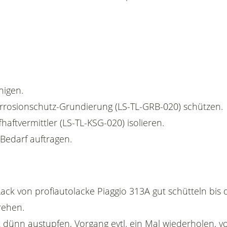
nigen.
Korrosionschutz-Grundierung (LS-TL-GRB-020) schützen.
fhaftvermittler (LS-TL-KSG-020) isolieren.
 Bedarf auftragen.
Lack von profiautolacke Piaggio 313A gut schütteln bis
rehen.
 dünn austupfen, Vorgang evtl. ein Mal wiederholen, vo