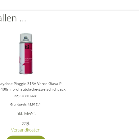
allen …
raydose Piaggio 313A Verde Giava P.
c 400ml profiautolacke-Zweischichtlack
22,95
€
inkl. MwSt.
Grundpreis
45,91
€
/
l
inkl. MwSt.
zzgl.
Versandkosten