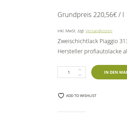
Grundpreis
220,56
€
/
l
inkl. MwSt.
zzgl.
Versandkosten
Zweischichtlack Piaggio 3
Hersteller profiautolacke a
Lackstift Piaggio 313A Verde Giava
IN DEN WA
ADD TO WISHLIST