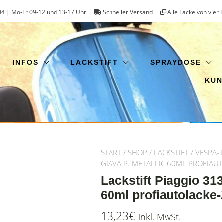
4 | Mo-Fr 09-12 und 13-17 Uhr
Schneller Versand
Alle Lacke von vier 
INFOS
LACKSTIFT
SPRAYDOSE
KU
START
/
SHOP
/
LACKSTIFT
/
VESPA-
GIAVA P. METALLIC 60ML PROFIA
Lackstift Piaggio 31
60ml profiautolacke
13,23
€
inkl. MwSt.