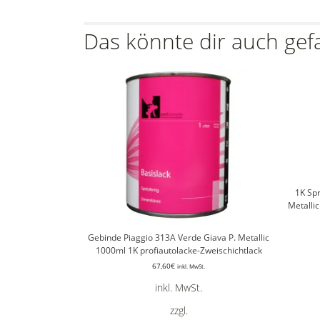
Das könnte dir auch gef
1K Sp
Metalli
Gebinde Piaggio 313A Verde Giava P. Metallic
1000ml 1K profiautolacke-Zweischichtlack
67,60
€
inkl. MwSt.
inkl. MwSt.
zzgl.