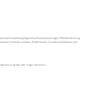
ndschuhe/Schutzkleidung/Augenschutz/Gesichtsschutz tragen. (P303) Bei Berührung
 behutsam mit Wasser ausspülen. (P338) Eventuell vorhandene Kontaktlinsen nach
akt kann zu spröder oder rissiger Haut führen.