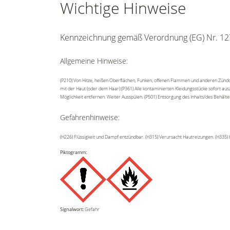
Wichtige Hinweise
Kennzeichnung gemäß Verordnung (EG) Nr. 12
Allgemeine Hinweise:
(P210) Von Hitze, heißen Oberflächen, Funken, offenen Flammen und anderen Zündq
mit der Haut (oder dem Haar):(P361) Alle kontaminierten Kleidungsstücke sofort au
Möglichkeit entfernen. Weiter Ausspülen. (P501) Entsorgung des Inhalts/des Behält
Gefahrenhinweise:
(H226) Flüssigkeit und Dampf entzündbar. (H315) Verursacht Hautreizungen. (H335)
Piktogramm:
Signalwort:
Gefahr