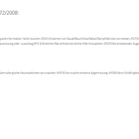
72/2008:
uellen fernhalten. Nicht rauchen. (P261) Einatmen von Staub/Rauch/Gas/Nebel/Dampf/Aerosol vermeiden. (P273) 
reizung oder -ausschlag:(P313) Ärztlichen Rat einholen/ärztliche Hilfe hinzuziehen. (P337) Bei anhaltender Augenr
) Kann allergische Hautreaktionen verursachen. (H319) Verursacht schwere Augenreizung. (H336) Kann Schläfrig