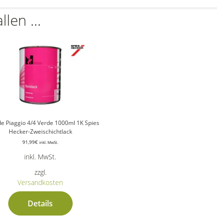
allen …
e Piaggio 4/4 Verde 1000ml 1K Spies
Hecker-Zweischichtlack
91,99
€
inkl. MwSt.
inkl. MwSt.
zzgl.
Versandkosten
Details