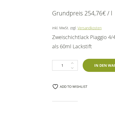
Grundpreis
254,76
€
/
l
inkl. MwSt.
zzgl.
Versandkosten
Zweischichtlack Piaggio 4/
als 60ml Lackstift
Lackstift Piaggio 4/4 Verde 60ml 
IN DEN WA
ADD TO WISHLIST