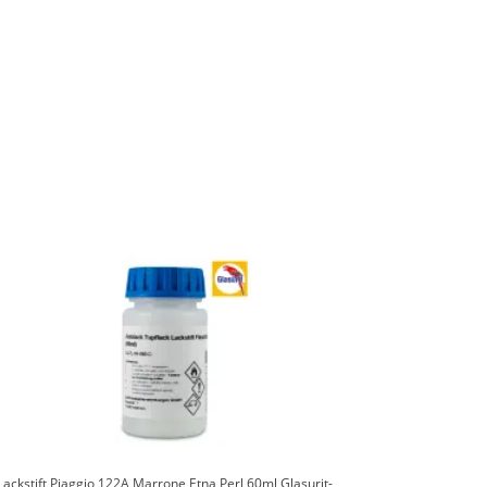
Lackstift Piaggio 122A Marrone Etna Perl 60ml Glasurit-