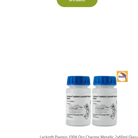
Lackstift Piaggio 100A Oro Charme Metallic 2x60ml Glasur