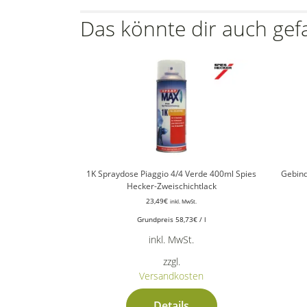
Das könnte dir auch gef
1K Spraydose Piaggio 4/4 Verde 400ml Spies
Gebind
Hecker-Zweischichtlack
23,49
€
inkl. MwSt.
Grundpreis
58,73
€
/
l
inkl. MwSt.
zzgl.
Versandkosten
Details