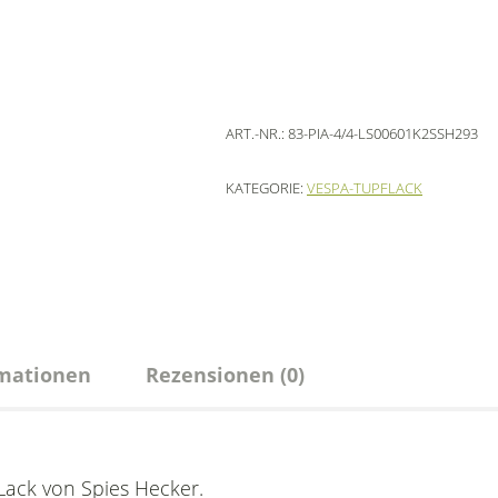
ART.-NR.:
83-PIA-4/4-LS00601K2SSH293
KATEGORIE:
VESPA-TUPFLACK
rmationen
Rezensionen (0)
Lack von Spies Hecker.