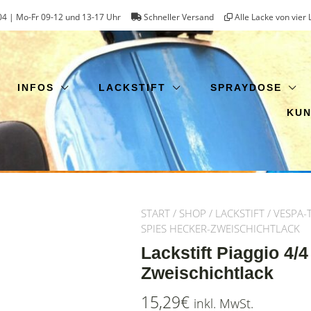
4 | Mo-Fr 09-12 und 13-17 Uhr
Schneller Versand
Alle Lacke von vier 
INFOS
LACKSTIFT
SPRAYDOSE
KU
START
/
SHOP
/
LACKSTIFT
/
VESPA-
SPIES HECKER-ZWEISCHICHTLACK
Lackstift Piaggio 4/
Zweischichtlack
15,29
€
inkl. MwSt.