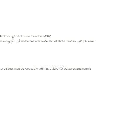
Freisetzung in die Umwelt vermeiden. (P280)
eizung:(P313) Ärztlichen Rat einholen/ärztliche Hilfe hinzuziehen. (P403) An einem
keit und Benommenheit verursachen. (H412) Schädlich für Wasserorganismen mit