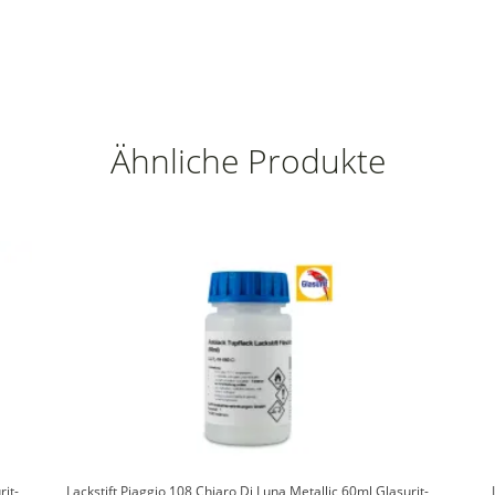
Ähnliche Produkte
it-
Lackstift Piaggio 108 Chiaro Di Luna Metallic 60ml Glasurit-