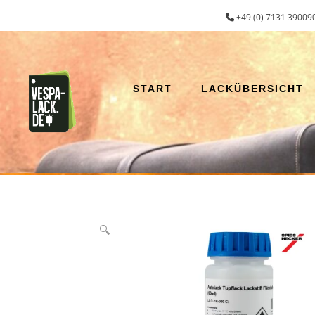
Zum
+49 (0) 7131 390090
Inhalt
springen
START
LACKÜBERSICHT
🔍