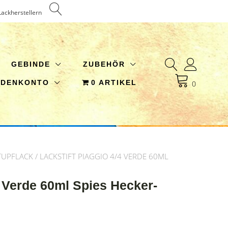
Lackherstellern
GEBINDE
ZUBEHÖR
NDENKONTO
0 ARTIKEL
0
TUPFLACK
/ LACKSTIFT PIAGGIO 4/4 VERDE 60ML
4 Verde 60ml Spies Hecker-