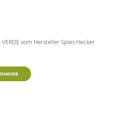
4 VERDE vom Hersteller Spies Hecker
Spies Hecker-Zweischichtlack Menge
RENKORB