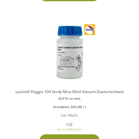
Lackstift Piaggio 104 Verde Mica 60ml Glasurit-Zweischichtlack
20,41
€
inkl. MwSt.
Grundpreis
340,24
€
/
l
inkl. MwSt.
zzgl.
Versandkosten