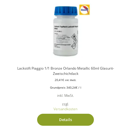
Lackstift Piaggio 1/1 Bronze Orlando Metallic 60ml Glasurit-
Zweischichtlack
20,41
€
inkl. MwSt.
Grundpreis
340,24
€
/
l
inkl. MwSt.
zzgl.
Versandkosten
Details