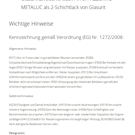
METALLIC als 2-Schichtlack von Glasurit
Wichtige Hinweise
Kennzeichnung gemäß Verordnung (EG) Nr. 1272/2008:
Allgemeine Hinweise:
(P271) Nur im Freien oder in gut belüfteten Räumen verwenden. (P280)
Schutzhandschuhe/Schutzkleidung/Augenschutz/Gesichtsschutz tragen. (P305) Bei Kontakt mit den
Augen:(P351) Einige Minuten lang behutsam mit Wasser ausspülen. (P338) Eventuell vorhandene
Kontaktlinsen nach Möglichkeit entfernen. Weiter Ausspülen. (P312) Bei Unwohlsein
Giftinformationszentrum/Arzt anrufen. (P403) An einem gut gelüfteten Ort aufbewahren. (P233)
Behälter dicht verschlossen halten. (P501) Entsorgung des Inhalts/des Behälters gemäß den
örtlichen/regionalen/nationalen/internationalen Vorschriften.
Gefahrenhinweise:
(H226) Flüssigkeit und Dampf entzündbar. (H315) Verursacht Hautreizungen. (H319) Verursacht
schwere Augenreizung. (H335) Kann die Atemwege reizen. (H336) Kann Schläfrigkeit und
Benommenheit verursachen. (H373) Kann bei längerer oder wiederholter Exposition die Organe
schädigen.(H412) Schädlich für Wasserorganismen mit langfristiger Wirkung. (EUH208) Enthält $$.
Kann allergische Reaktionen hervorrufen.
Piktogramm: