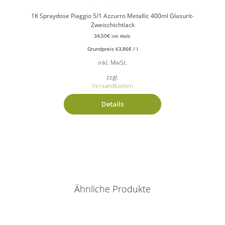
1K Spraydose Piaggio 5/1 Azzurro Metallic 400ml Glasurit-
Zweischichtlack
34,50
€
inkl. MwSt.
Grundpreis
63,86
€
/
l
inkl. MwSt.
zzgl.
Versandkosten
Details
Ähnliche Produkte