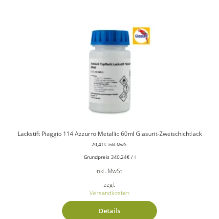
Lackstift Piaggio 114 Azzurro Metallic 60ml Glasurit-Zweischichtlack
20,41
€
inkl. MwSt.
Grundpreis
340,24
€
/
l
inkl. MwSt.
zzgl.
Versandkosten
Details