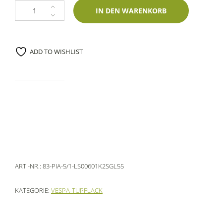
Lackstift Piaggio 5/1 Azzurro Metallic 60ml Glasurit-Zweischichtlack Men
IN DEN WARENKORB
ADD TO WISHLIST
ART.-NR.:
83-PIA-5/1-LS00601K2SGL55
KATEGORIE:
VESPA-TUPFLACK