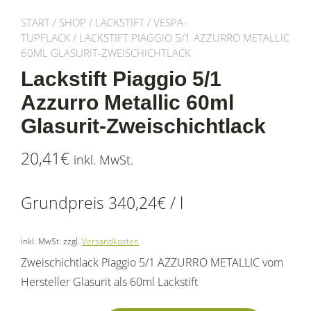
START
/
SHOP
/
LACKSTIFT
/
VESPA-
TUPFLACK
/ LACKSTIFT PIAGGIO 5/1 AZZURRO METALLIC
60ML GLASURIT-ZWEISCHICHTLACK
Lackstift Piaggio 5/1
Azzurro Metallic 60ml
Glasurit-Zweischichtlack
20,41
€
inkl. MwSt.
Grundpreis
340,24
€
/
l
inkl. MwSt.
zzgl.
Versandkosten
Zweischichtlack Piaggio 5/1 AZZURRO METALLIC vom
Hersteller Glasurit als 60ml Lackstift