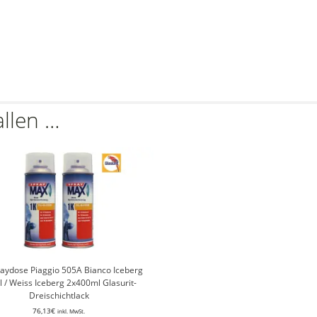
allen …
raydose Piaggio 505A Bianco Iceberg
l / Weiss Iceberg 2x400ml Glasurit-
Dreischichtlack
76,13
€
inkl. MwSt.