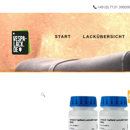
Zum
+49 (0) 7131 390090
Inhalt
springen
START
LACKÜBERSICHT
🔍