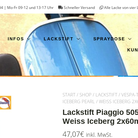
4 | Mo-Fr 09-12 und 13-17 Uhr
Schneller Versand
Alle Lacke von vier 
INFOS
LACKSTIFT
SPRAYDOSE
KU
START
/
SHOP
/
LACKSTIFT
/
VESPA-
ICEBERG PEARL / WEISS ICEBERG 
Lackstift Piaggio 50
Weiss Iceberg 2x60m
47,07
€
inkl. MwSt.