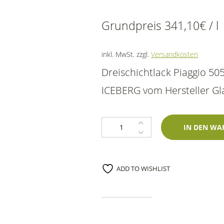
Grundpreis
341,10
€
/
l
inkl. MwSt.
zzgl.
Versandkosten
Dreischichtlack Piaggio 5
ICEBERG vom Hersteller Glas
Lackstift Piaggio 505A Bianco Iceb
IN DEN WA
ADD TO WISHLIST