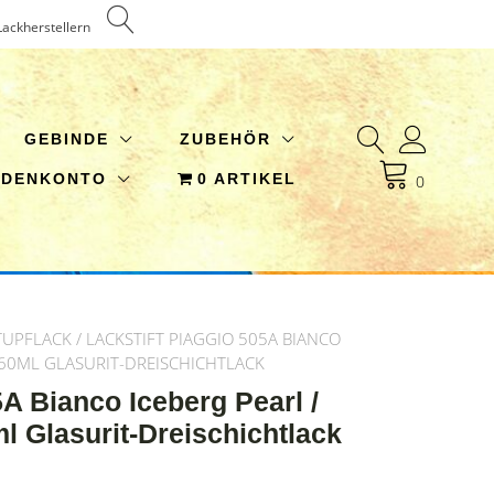
Lackherstellern
GEBINDE
ZUBEHÖR
NDENKONTO
0 ARTIKEL
0
TUPFLACK
/ LACKSTIFT PIAGGIO 505A BIANCO
2X60ML GLASURIT-DREISCHICHTLACK
5A Bianco Iceberg Pearl /
l Glasurit-Dreischichtlack