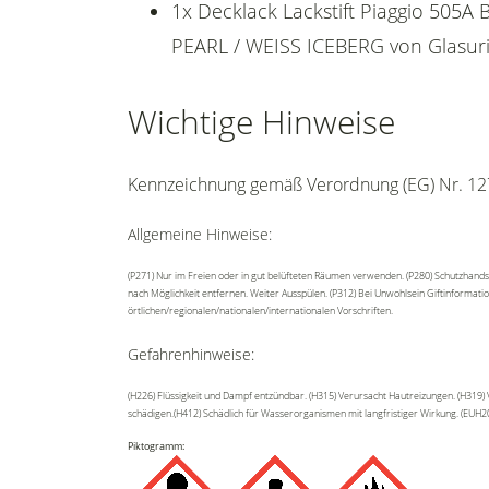
1x Decklack Lackstift Piaggio 505A
PEARL / WEISS ICEBERG von Glasuri
Wichtige Hinweise
Kennzeichnung gemäß Verordnung (EG) Nr. 12
Allgemeine Hinweise:
(P271) Nur im Freien oder in gut belüfteten Räumen verwenden. (P280) Schutzhands
nach Möglichkeit entfernen. Weiter Ausspülen. (P312) Bei Unwohlsein Giftinformati
örtlichen/regionalen/nationalen/internationalen Vorschriften.
Gefahrenhinweise:
(H226) Flüssigkeit und Dampf entzündbar. (H315) Verursacht Hautreizungen. (H319)
schädigen.(H412) Schädlich für Wasserorganismen mit langfristiger Wirkung. (EUH20
Piktogramm: