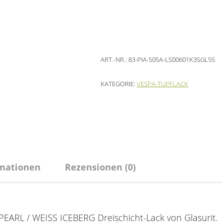
ART.-NR.:
83-PIA-505A-LS00601K3SGL55
KATEGORIE:
VESPA-TUPFLACK
rmationen
Rezensionen (0)
EARL / WEISS ICEBERG Dreischicht-Lack von Glasurit.