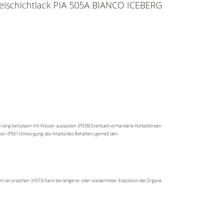
Dreischichtlack PIA 505A BIANCO ICEBERG
n lang behutsam mit Wasser ausspülen. (P338) Eventuell vorhandene Kontaktlinsen
lten. (P501) Entsorgung des Inhalts/des Behälters gemäß den
t verursachen. (H373) Kann bei längerer oder wiederholter Exposition die Organe