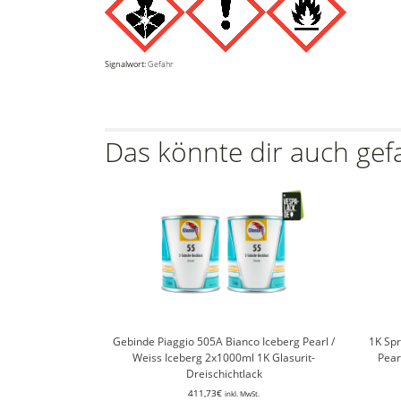
Signalwort:
Gefahr
Das könnte dir auch gef
Gebinde Piaggio 505A Bianco Iceberg Pearl /
1K Sp
Weiss Iceberg 2x1000ml 1K Glasurit-
Pear
Dreischichtlack
411,73
€
inkl. MwSt.