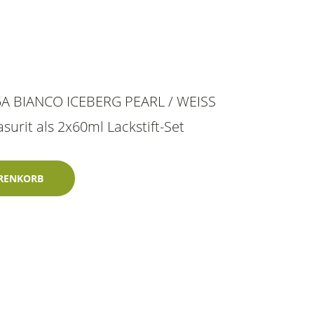
05A BIANCO ICEBERG PEARL / WEISS
urit als 2x60ml Lackstift-Set
erg Pearl / Weiss Iceberg 2x60ml Glasurit-Dreischichtlack Meng
RENKORB