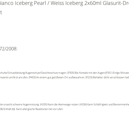
 Bianco Iceberg Pearl / Weiss Iceberg 2x60ml Glasurit-
t
72/2008:
chuhe/Schutzkleidung/Augenschutz/Gesichtsschutz tragen. (P305) Bei Kontakt mit den Augen:(P351) Einige Minute
onszentrum/Arzt anrufen. (P403) An einem gut gelüfteten Ort aufbewahren. (P233) Behälter dicht verschlossen ha
 Verursacht schwere Augenreizung. (H335) Kann die Atemwege reizen. (H336) Kann Schläfrigkeit und Benommenhei
8) Enthält $$. Kann allergische Reaktionen hervorrufen.