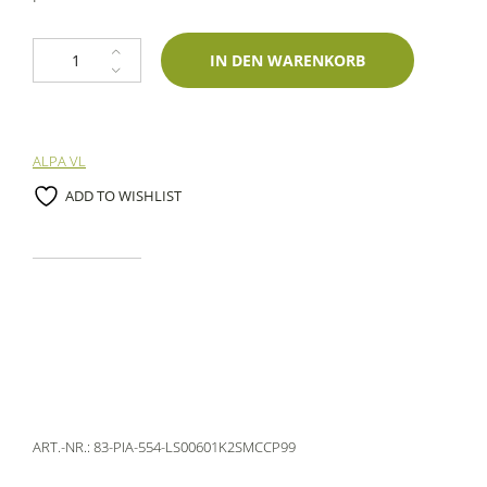
Lackstift Piaggio 554 Fucsia 60ml profiautolacke-Zweischichtlack Menge
IN DEN WARENKORB
ALPA VL
ADD TO WISHLIST
ART.-NR.:
83-PIA-554-LS00601K2SMCCP99