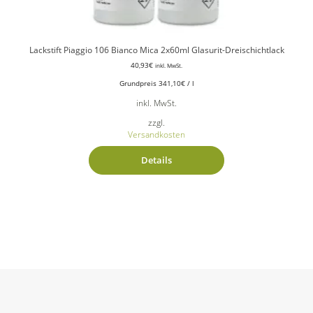
Lackstift Piaggio 106 Bianco Mica 2x60ml Glasurit-Dreischichtlack
40,93
€
inkl. MwSt.
Grundpreis
341,10
€
/
l
inkl. MwSt.
zzgl.
Versandkosten
Details