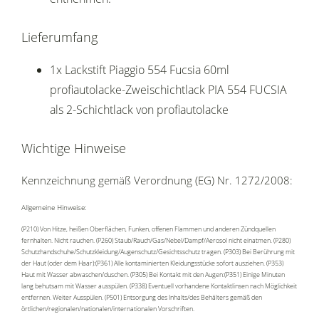
Lieferumfang
1x Lackstift Piaggio 554 Fucsia 60ml
profiautolacke-Zweischichtlack PIA 554 FUCSIA
als 2-Schichtlack von profiautolacke
Wichtige Hinweise
Kennzeichnung gemäß Verordnung (EG) Nr. 1272/2008:
Allgemeine Hinweise:
(P210) Von Hitze, heißen Oberflächen, Funken, offenen Flammen und anderen Zündquellen
fernhalten. Nicht rauchen. (P260) Staub/Rauch/Gas/Nebel/Dampf/Aerosol nicht einatmen. (P280)
Schutzhandschuhe/Schutzkleidung/Augenschutz/Gesichtsschutz tragen. (P303) Bei Berührung mit
der Haut (oder dem Haar):(P361) Alle kontaminierten Kleidungsstücke sofort ausziehen. (P353)
Haut mit Wasser abwaschen/duschen. (P305) Bei Kontakt mit den Augen:(P351) Einige Minuten
lang behutsam mit Wasser ausspülen. (P338) Eventuell vorhandene Kontaktlinsen nach Möglichkeit
entfernen. Weiter Ausspülen. (P501) Entsorgung des Inhalts/des Behälters gemäß den
örtlichen/regionalen/nationalen/internationalen Vorschriften.