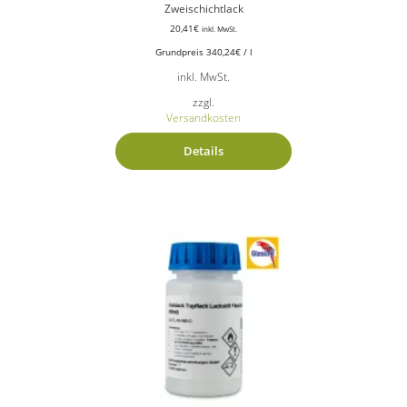
Zweischichtlack
20,41
€
inkl. MwSt.
Grundpreis
340,24
€
/
l
inkl. MwSt.
zzgl.
Versandkosten
Details