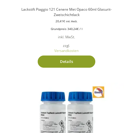
Lackstift Piaggio 121 Cenere Met Opaco 60ml Glasurit-
Zweischichtlack
20,41
€
inkl. MwSt.
Grundpreis
340,24
€
/
l
inkl. MwSt.
zzgl.
Versandkosten
Details