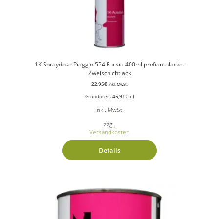
1K Spraydose Piaggio 554 Fucsia 400ml profiautolacke-
Zweischichtlack
22,95
€
inkl. MwSt.
Grundpreis
45,91
€
/
l
inkl. MwSt.
zzgl.
Versandkosten
Details