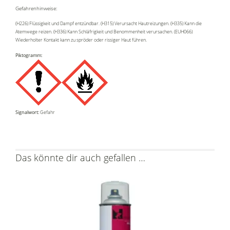
Gefahrenhinweise:
(H226) Flüssigkeit und Dampf entzündbar. (H315) Verursacht Hautreizungen. (H335) Kann die
Atemwege reizen. (H336) Kann Schläfrigkeit und Benommenheit verursachen. (EUH066)
Wiederholter Kontakt kann zu spröder oder rissiger Haut führen.
Piktogramm:
Signalwort:
Gefahr
Das könnte dir auch gefallen …