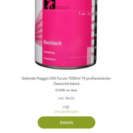
Gebinde Piaggio 554 Fucsia 1000ml 1K profiautolacke-
Zweischichtlack
67,60
€
inkl. MwSt.
inkl. MwSt.
zzgl.
Versandkosten
Details