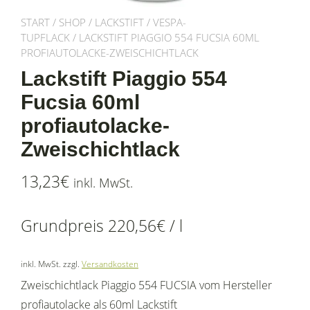
START
/
SHOP
/
LACKSTIFT
/
VESPA-
TUPFLACK
/ LACKSTIFT PIAGGIO 554 FUCSIA 60ML
PROFIAUTOLACKE-ZWEISCHICHTLACK
Lackstift Piaggio 554
Fucsia 60ml
profiautolacke-
Zweischichtlack
13,23
€
inkl. MwSt.
Grundpreis
220,56
€
/
l
inkl. MwSt.
zzgl.
Versandkosten
Zweischichtlack Piaggio 554 FUCSIA vom Hersteller
profiautolacke als 60ml Lackstift