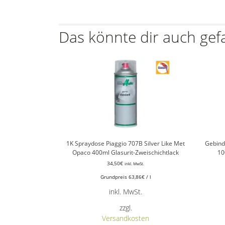
Das könnte dir auch gef
1K Spraydose Piaggio 707B Silver Like Met
Gebind
Opaco 400ml Glasurit-Zweischichtlack
10
34,50
€
inkl. MwSt.
Grundpreis
63,86
€
/
l
inkl. MwSt.
zzgl.
Versandkosten