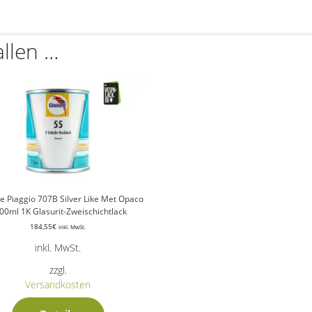
allen …
e Piaggio 707B Silver Like Met Opaco
00ml 1K Glasurit-Zweischichtlack
184,55
€
inkl. MwSt.
inkl. MwSt.
zzgl.
Versandkosten