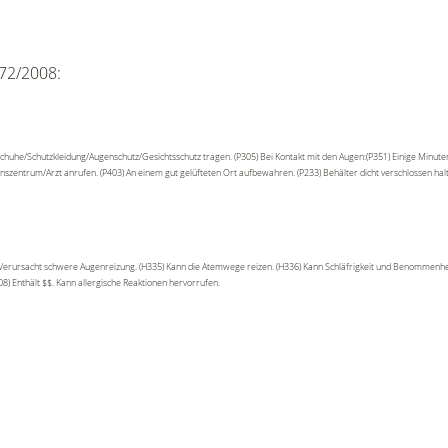
72/2008:
chuhe/Schutzkleidung/Augenschutz/Gesichtsschutz tragen. (P305) Bei Kontakt mit den Augen:(P351) Einige Minute
onszentrum/Arzt anrufen. (P403) An einem gut gelüfteten Ort aufbewahren. (P233) Behälter dicht verschlossen ha
 Verursacht schwere Augenreizung. (H335) Kann die Atemwege reizen. (H336) Kann Schläfrigkeit und Benommenhei
8) Enthält $$. Kann allergische Reaktionen hervorrufen.