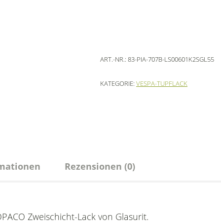
ART.-NR.:
83-PIA-707B-LS00601K2SGL55
KATEGORIE:
VESPA-TUPFLACK
rmationen
Rezensionen (0)
OPACO Zweischicht-Lack von Glasurit.