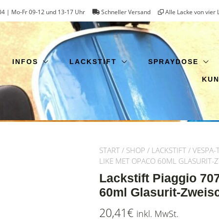
4 | Mo-Fr 09-12 und 13-17 Uhr
Schneller Versand
Alle Lacke von vier 
INFOS
LACKSTIFT
SPRAYDOSE
KU
START
/
SHOP
/
LACKSTIFT
/
VESPA-
LIKE MET OPACO 60ML GLASURIT-
Lackstift Piaggio 70
60ml Glasurit-Zweis
20,41
€
inkl. MwSt.