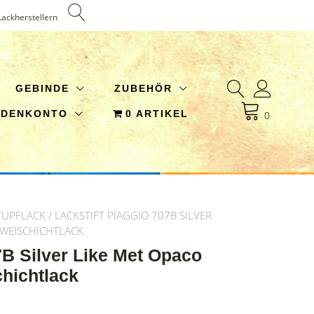
Lackherstellern
GEBINDE
ZUBEHÖR
NDENKONTO
0 ARTIKEL
0
TUPFLACK
/ LACKSTIFT PIAGGIO 707B SILVER
ZWEISCHICHTLACK
7B Silver Like Met Opaco
chichtlack