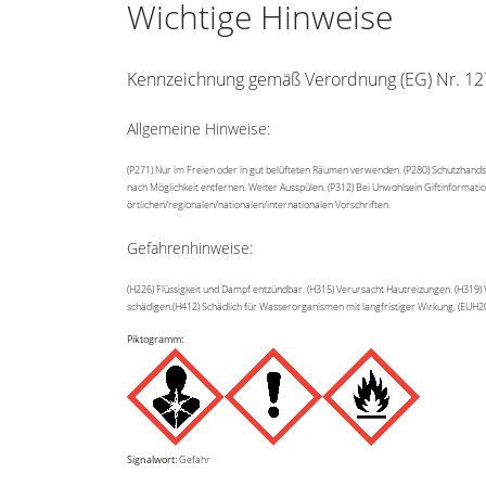
Wichtige Hinweise
Kennzeichnung gemäß Verordnung (EG) Nr. 12
Allgemeine Hinweise:
(P271) Nur im Freien oder in gut belüfteten Räumen verwenden. (P280) Schutzhands
nach Möglichkeit entfernen. Weiter Ausspülen. (P312) Bei Unwohlsein Giftinformati
örtlichen/regionalen/nationalen/internationalen Vorschriften.
Gefahrenhinweise:
(H226) Flüssigkeit und Dampf entzündbar. (H315) Verursacht Hautreizungen. (H319)
schädigen.(H412) Schädlich für Wasserorganismen mit langfristiger Wirkung. (EUH20
Piktogramm:
Signalwort:
Gefahr