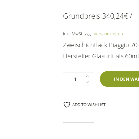
Grundpreis
340,24
€
/
l
inkl. MwSt.
zzgl.
Versandkosten
Zweischichtlack Piaggio 
Hersteller Glasurit als 60ml
Lackstift Piaggio 707B Silver Lik
IN DEN WA
ADD TO WISHLIST