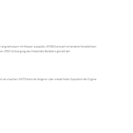
n lang behutsam mit Wasser ausspülen. (P338) Eventuell vorhandene Kontaktlinsen
lten. (P501) Entsorgung des Inhalts/des Behälters gemäß den
t verursachen. (H373) Kann bei längerer oder wiederholter Exposition die Organe