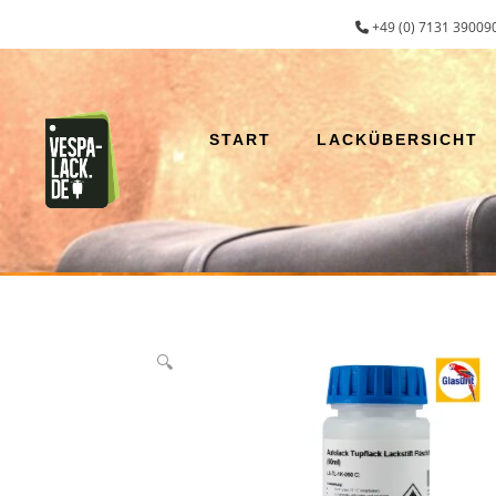
Zum
+49 (0) 7131 390090
Inhalt
springen
START
LACKÜBERSICHT
🔍