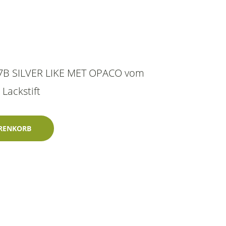
707B SILVER LIKE MET OPACO vom
 Lackstift
e Met Opaco 60ml Glasurit-Zweischichtlack Menge
RENKORB