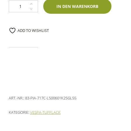
Lackstift Piaggio 717C Grigio Fumo Metallic 60ml Glasurit-Zweischichtla
IN DEN WARENKORB
ADD TO WISHLIST
ART.-NR.:
83-PIA-717C-LS00601K2SGL55
KATEGORIE:
VESPA-TUPFLACK