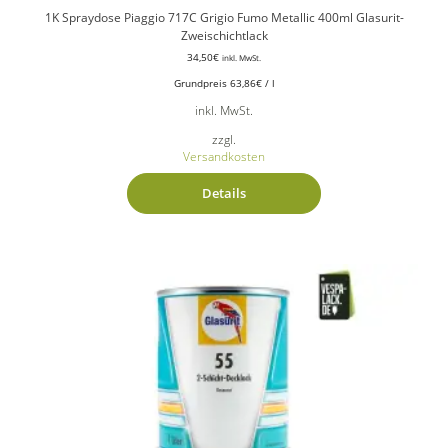
1K Spraydose Piaggio 717C Grigio Fumo Metallic 400ml Glasurit-
Zweischichtlack
34,50
€
inkl. MwSt.
Grundpreis
63,86
€
/
l
inkl. MwSt.
zzgl.
Versandkosten
Details