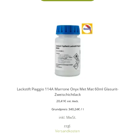
Lackstift Piaggio 114A Marrone Onyx Met Mat 60ml Glasurit-
Zweischichtlack
20,41
€
inkl. MwSt.
Grundpreis
340,24
€
/
l
inkl. MwSt.
zzgl.
Versandkosten