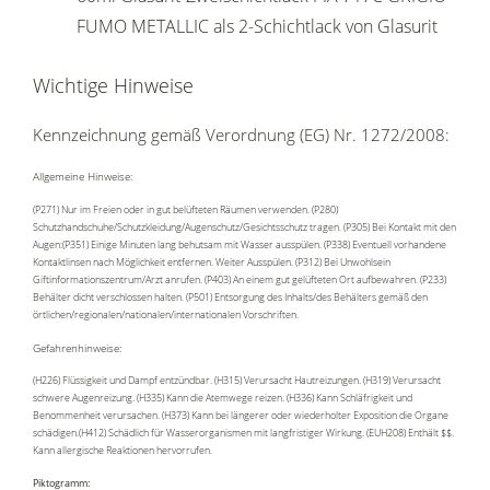
FUMO METALLIC als 2-Schichtlack von Glasurit
Wichtige Hinweise
Kennzeichnung gemäß Verordnung (EG) Nr. 1272/2008:
Allgemeine Hinweise:
(P271) Nur im Freien oder in gut belüfteten Räumen verwenden. (P280)
Schutzhandschuhe/Schutzkleidung/Augenschutz/Gesichtsschutz tragen. (P305) Bei Kontakt mit den
Augen:(P351) Einige Minuten lang behutsam mit Wasser ausspülen. (P338) Eventuell vorhandene
Kontaktlinsen nach Möglichkeit entfernen. Weiter Ausspülen. (P312) Bei Unwohlsein
Giftinformationszentrum/Arzt anrufen. (P403) An einem gut gelüfteten Ort aufbewahren. (P233)
Behälter dicht verschlossen halten. (P501) Entsorgung des Inhalts/des Behälters gemäß den
örtlichen/regionalen/nationalen/internationalen Vorschriften.
Gefahrenhinweise:
(H226) Flüssigkeit und Dampf entzündbar. (H315) Verursacht Hautreizungen. (H319) Verursacht
schwere Augenreizung. (H335) Kann die Atemwege reizen. (H336) Kann Schläfrigkeit und
Benommenheit verursachen. (H373) Kann bei längerer oder wiederholter Exposition die Organe
schädigen.(H412) Schädlich für Wasserorganismen mit langfristiger Wirkung. (EUH208) Enthält $$.
Kann allergische Reaktionen hervorrufen.
Piktogramm: