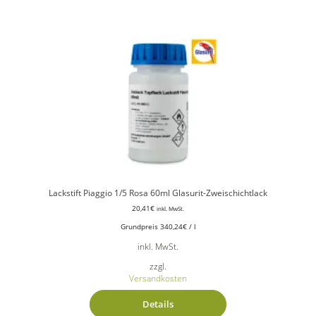
Lackstift Piaggio 1/5 Rosa 60ml Glasurit-Zweischichtlack
20,41
€
inkl. MwSt.
Grundpreis
340,24
€
/
l
inkl. MwSt.
zzgl.
Versandkosten
Details