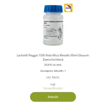
Lackstift Piaggio 10/6 Viola Mica Metallic 60ml Glasurit-
Zweischichtlack
20,41
€
inkl. MwSt.
Grundpreis
340,24
€
/
l
inkl. MwSt.
zzgl.
Versandkosten
Details