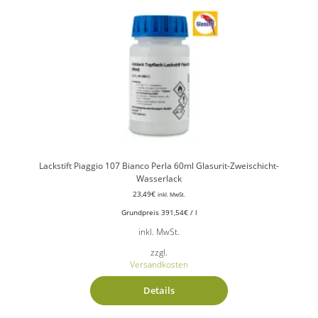
Lackstift Piaggio 107 Bianco Perla 60ml Glasurit-Zweischicht-
Wasserlack
23,49
€
inkl. MwSt.
Grundpreis
391,54
€
/
l
inkl. MwSt.
zzgl.
Versandkosten
Details