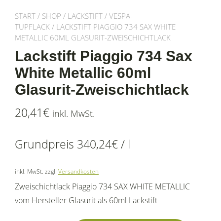
START
/
SHOP
/
LACKSTIFT
/
VESPA-
TUPFLACK
/ LACKSTIFT PIAGGIO 734 SAX WHITE
METALLIC 60ML GLASURIT-ZWEISCHICHTLACK
Lackstift Piaggio 734 Sax
White Metallic 60ml
Glasurit-Zweischichtlack
20,41
€
inkl. MwSt.
Grundpreis
340,24
€
/
l
inkl. MwSt.
zzgl.
Versandkosten
Zweischichtlack Piaggio 734 SAX WHITE METALLIC
vom Hersteller Glasurit als 60ml Lackstift