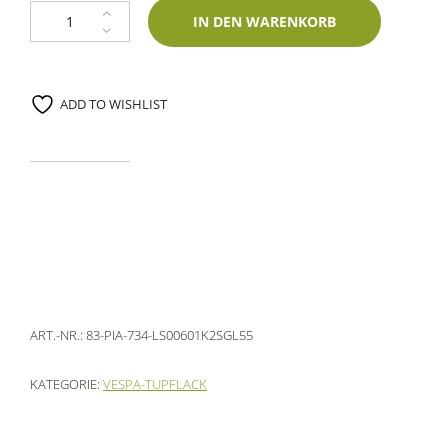
Lackstift Piaggio 734 Sax White Metallic 60ml Glasurit-Zweischichtlack M
IN DEN WARENKORB
ADD TO WISHLIST
ART.-NR.:
83-PIA-734-LS00601K2SGL55
KATEGORIE:
VESPA-TUPFLACK