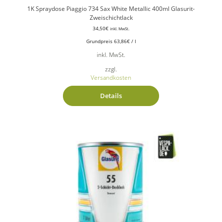
1K Spraydose Piaggio 734 Sax White Metallic 400ml Glasurit-
Zweischichtlack
34,50
€
inkl. MwSt.
Grundpreis
63,86
€
/
l
inkl. MwSt.
zzgl.
Versandkosten
Details