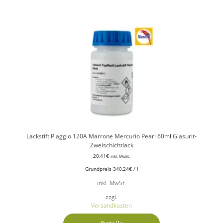
Lackstift Piaggio 120A Marrone Mercurio Pearl 60ml Glasurit-
Zweischichtlack
20,41
€
inkl. MwSt.
Grundpreis
340,24
€
/
l
inkl. MwSt.
zzgl.
Versandkosten