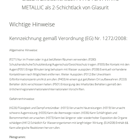
METALLIC als 2-Schichtlack von Glasurit
Wichtige Hinweise
Kennzeichnung gemäß Verordnung (EG) Nr. 1272/2008:
Allgemeine Hinweise:
(P271) Nur im Freien oder in gut belüfteten Räumen verwenden. (P280)
Schutzhandschuhe/Schutzkleidung/Augenschutz/Gesichtsschutz tragen. (P305) Bei Kontakt mit den
Augen:(P351) Einige Minuten lang behutsam mit Wasser ausspülen. (P338) Eventuell vorhandene
Kontaktlinsen nach Möglichkeit entfernen. Weiter Ausspülen. (P312) Bei Unwohlsein
Giftinformationszentrum/Arzt anrufen. (P403) An einem gut gelüfteten Ort aufbewahren. (P233)
Behälter dicht verschlossen halten. (P501) Entsorgung des Inhalts/des Behälters gemäß den
örtlichen/regionalen/nationalen/internationalen Vorschriften.
Gefahrenhinweise:
(H226) Flüssigkeit und Dampf entzündbar. (H315) Verursacht Hautreizungen. (H319) Verursacht
schwere Augenreizung. (H335) Kann die Atemwege reizen. (H336) Kann Schläfrigkeit und
Benommenheit verursachen. (H373) Kann bei längerer oder wiederholter Exposition die Organe
schädigen.(H412) Schädlich für Wasserorganismen mit langfristiger Wirkung. (EUH208) Enthält $$.
Kann allergische Reaktionen hervorrufen.
Piktogramm: