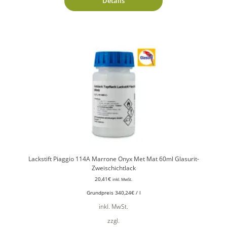
Details
Lackstift Piaggio 114A Marrone Onyx Met Mat 60ml Glasurit-
Zweischichtlack
20,41
€
inkl. MwSt.
Grundpreis
340,24
€
/
l
inkl. MwSt.
zzgl.