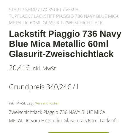
START
/
SHOP
/
LACKSTIFT
/
VESPA-
TUPFLACK
/ LACKSTIFT PIAGGIO 736 NAVY BLUE MICA
METALLIC 60ML GLASURIT-ZWEISCHICHTLACK
Lackstift Piaggio 736 Navy
Blue Mica Metallic 60ml
Glasurit-Zweischichtlack
20,41
€
inkl. MwSt.
Grundpreis
340,24
€
/
l
inkl. MwSt.
zzgl.
Versandkosten
Zweischichtlack Piaggio 736 NAVY BLUE MICA
METALLIC vom Hersteller Glasurit als 60ml Lackstift