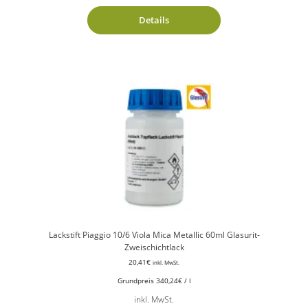
Details
Lackstift Piaggio 10/6 Viola Mica Metallic 60ml Glasurit-
Zweischichtlack
20,41
€
inkl. MwSt.
Grundpreis
340,24
€
/
l
inkl. MwSt.