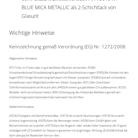
BLUE MICA METALLIC als 2-Schichtlack von
Glasurit
Wichtige Hinweise
Kennzeichnung gemäß Verordnung (EG) Nr. 1272/2008:
Allgemeine Hinweise:
(P271) Nur im Freien oder in gut belüfteten Räumen verwenden. (P280)
Schutzhandschuhe/Schutzkleidung/Augenschutz/Gesichtsschutz tragen. (P305) Bei Kontakt mit den
Augen:(P351) Einige Minuten lang behutsam mit Wasser ausspülen. (P338) Eventuell vorhandene
Kontaktlinsen nach Möglichkeit entfernen. Weiter Ausspülen. (P312) Bei Unwohlsein
Giftinformationszentrum/Arzt anrufen. (P403) An einem gut gelüfteten Ort aufbewahren. (P233)
Behälter dicht verschlossen halten. (P501) Entsorgung des Inhalts/des Behälters gemäß den
örtlichen/regionalen/nationalen/internationalen Vorschriften.
Gefahrenhinweise:
(H226) Flüssigkeit und Dampf entzündbar. (H315) Verursacht Hautreizungen. (H319) Verursacht
schwere Augenreizung. (H335) Kann die Atemwege reizen. (H336) Kann Schläfrigkeit und
Benommenheit verursachen. (H373) Kann bei längerer oder wiederholter Exposition die Organe
schädigen.(H412) Schädlich für Wasserorganismen mit langfristiger Wirkung. (EUH208) Enthält $$.
Kann allergische Reaktionen hervorrufen.