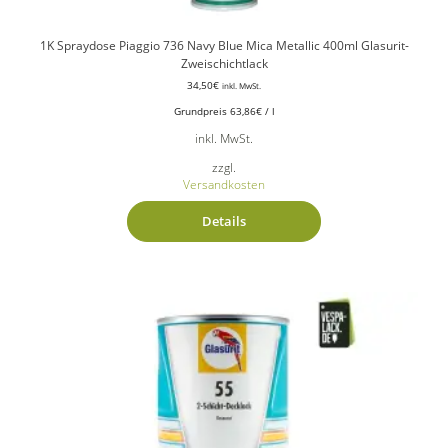
1K Spraydose Piaggio 736 Navy Blue Mica Metallic 400ml Glasurit-
Zweischichtlack
34,50
€
inkl. MwSt.
Grundpreis
63,86
€
/
l
inkl. MwSt.
zzgl.
Versandkosten
Details