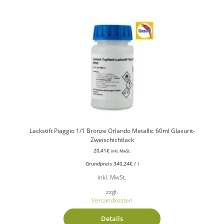
Lackstift Piaggio 1/1 Bronze Orlando Metallic 60ml Glasurit-
Zweischichtlack
20,41
€
inkl. MwSt.
Grundpreis
340,24
€
/
l
inkl. MwSt.
zzgl.
Versandkosten
Details