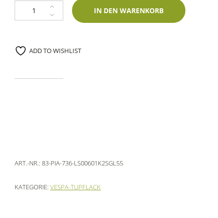
Lackstift Piaggio 736 Navy Blue Mica Metallic 60ml Glasurit-Zweischichtl
IN DEN WARENKORB
ADD TO WISHLIST
ART.-NR.:
83-PIA-736-LS00601K2SGL55
KATEGORIE:
VESPA-TUPFLACK