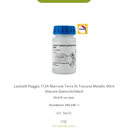
Lackstift Piaggio 112A Marrone Terra Di Toscana Metallic 60ml
Glasurit-Zweischichtlack
20,41
€
inkl. MwSt.
Grundpreis
340,24
€
/
l
inkl. MwSt.
zzgl.
Versandkosten