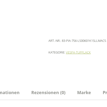
ART.-NR.:
83-PIA-756-LS00601K1SLLMAC5
KATEGORIE:
VESPA-TUPFLACK
rmationen
Rezensionen (0)
Marke
P