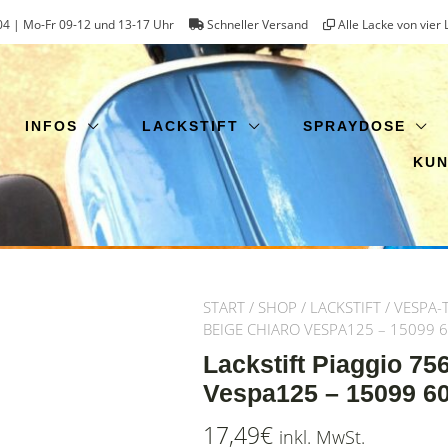
4 | Mo-Fr 09-12 und 13-17 Uhr
Schneller Versand
Alle Lacke von vier 
INFOS
LACKSTIFT
SPRAYDOSE
KU
START
/
SHOP
/
LACKSTIFT
/
VESPA-
BEIGE CHIARO VESPA125 – 15099 
Lackstift Piaggio 75
Vespa125 – 15099 60
17,49
€
inkl. MwSt.