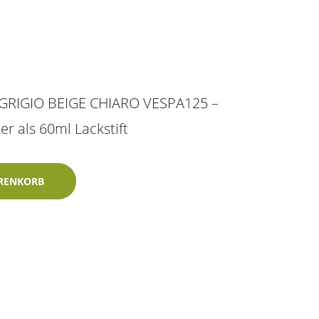
6 GRIGIO BEIGE CHIARO VESPA125 –
r als 60ml Lackstift
e Chiaro Vespa125 - 15099 60ml Lechler-Einschichtlack Menge
RENKORB