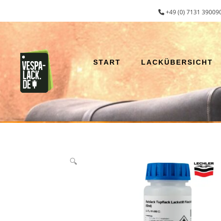
Zum
+49 (0) 7131 390090
Inhalt
springen
START
LACKÜBERSICHT
🔍