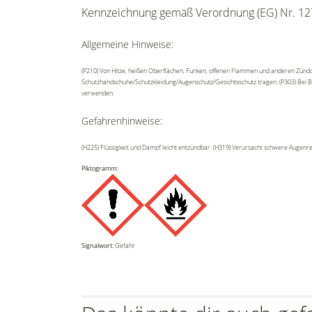
Kennzeichnung gemäß Verordnung (EG) Nr. 12
Allgemeine Hinweise:
(P210) Von Hitze, heißen Oberflächen, Funken, offenen Flammen und anderen Zündqu
Schutzhandschuhe/Schutzkleidung/Augenschutz/Gesichtsschutz tragen. (P303) Bei Be
verwenden.
Gefahrenhinweise:
(H225) Flüssigkeit und Dampf leicht entzündbar. (H319) Verursacht schwere Augenr
Piktogramm:
Signalwort:
Gefahr