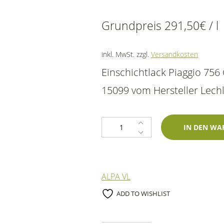
Grundpreis
291,50
€
/
l
inkl. MwSt.
zzgl.
Versandkosten
Einschichtlack Piaggio 75
15099 vom Hersteller Lechle
Lackstift Piaggio 756 Grigio Beig
IN DEN WA
ALPA VL
ADD TO WISHLIST