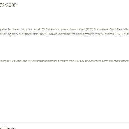
72/2008:
ellen fernhalten. Nicht rauchen. (P233) Behälter dicht verschlossen halten. (P261) Einatmen von Staub/Rauch/G
rührung mit der Haut (oder dem Haar):(P361) Alle kontaminierten Kleidungsstücke sofort ausziehen. (P353) Hau
eizung. (H336) Kann Schläfrigkeit und Benommenheit verursachen. (EUH066) Wiederholter Kontakt kann zu spröder