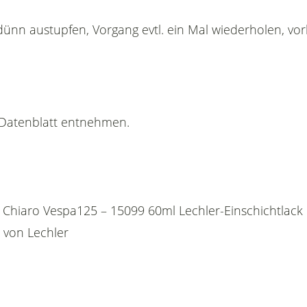
dünn austupfen, Vorgang evtl. ein Mal wiederholen, vor
n Datenblatt entnehmen.
ige Chiaro Vespa125 – 15099 60ml Lechler-Einschichtla
 von Lechler