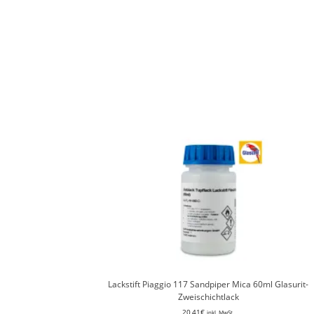
Lackstift Piaggio 117 Sandpiper Mica 60ml Glasurit-
Zweischichtlack
20,41
€
inkl. MwSt.