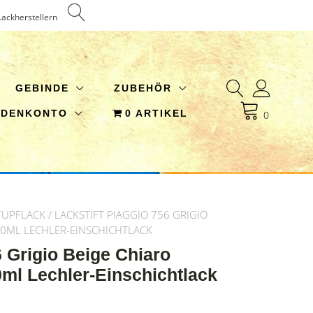
Lackherstellern
GEBINDE
ZUBEHÖR
NDENKONTO
0 ARTIKEL
0
TUPFLACK
/ LACKSTIFT PIAGGIO 756 GRIGIO
60ML LECHLER-EINSCHICHTLACK
6 Grigio Beige Chiaro
ml Lechler-Einschichtlack