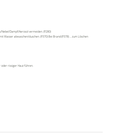
as/Nebel/Dampf/Aerosol vermeiden. (P280)
t mit Wasser abwaschen/duschen. (P370) Bei Brand:(P378) … zum Löschen
 oder rissiger Haut führen.