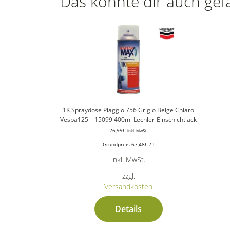
Das könnte dir auch gef
1K Spraydose Piaggio 756 Grigio Beige Chiaro
Vespa125 – 15099 400ml Lechler-Einschichtlack
26,99
€
inkl. MwSt.
Grundpreis
67,48
€
/
l
inkl. MwSt.
zzgl.
Versandkosten
Details