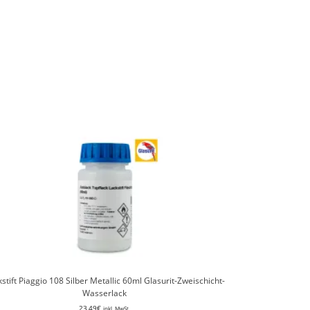
stift Piaggio 108 Silber Metallic 60ml Glasurit-Zweischicht-
Wasserlack
23,49
€
inkl. MwSt.