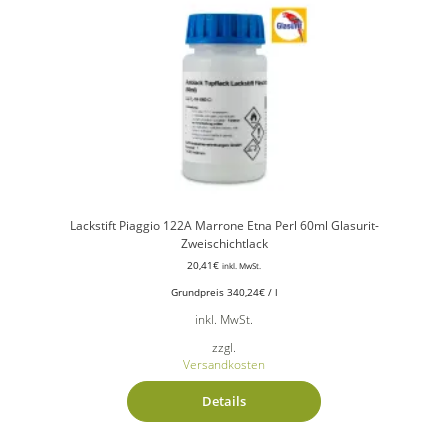
Lackstift Piaggio 122A Marrone Etna Perl 60ml Glasurit-
Zweischichtlack
20,41
€
inkl. MwSt.
Grundpreis
340,24
€
/
l
inkl. MwSt.
zzgl.
Versandkosten
Details