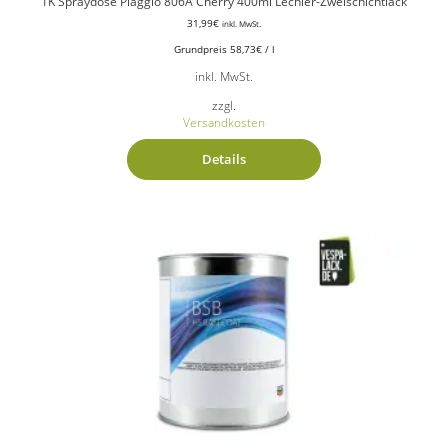
1K Spraydose Piaggio 806A Cherry 400ml Lechler-Zweischichtlack
31,99
€
inkl. MwSt.
Grundpreis
58,73
€
/
l
inkl. MwSt.
zzgl.
Versandkosten
Details