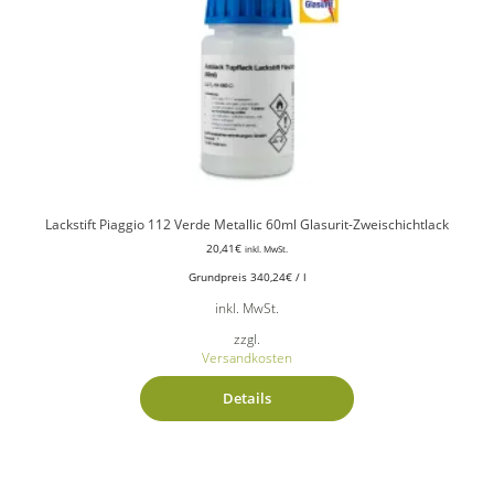
Lackstift Piaggio 112 Verde Metallic 60ml Glasurit-Zweischichtlack
20,41
€
inkl. MwSt.
Grundpreis
340,24
€
/
l
inkl. MwSt.
zzgl.
Versandkosten
Details