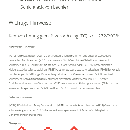
Schichtlack von Lechler
Wichtige Hinweise
Kennzeichnung gemäß Verordnung (EG) Nr. 1272/2008:
Allgemeine Hinweise:
(P210) Von Hitze, heißen Oberflächen, Funken, offenen Flammen und anderen Zündquellen
fernhalten. Nicht rauchen. (P261) Einatmen von Staub/Rauch/Gas/Nebel/Dampf/Aerosol
vermeiden. (P303) Bei Berührung mit der Haut (oder dem Haar):(P361) Alle kontaminierten
Kleidungsstücke sofort ausziehen. (P353) Haut mit Wasser abwaschen/duschen. (P305) Bei Kontakt
mit den Augen:(P351) Einige Minuten lang behutsam mit Wasser ausspülen. (P338) Eventuell
vorhandene Kontaktlinsen nach Möglichkeit entfernen. Weiter Ausspülen. (P310) Sofort
Giftinformationszentrum/Arzt anrufen. (P362) Kontaminierte Kleidung ausziehen. (P364) Und vor
erneutem Tragen waschen. (P370) Bei Brand:(P378) … zum Löschen verwenden.
Gefahrenhinweise:
(H226) Flüssigkeit und Dampf entzündbar. (H315) Verursacht Hautreizungen. (H318) Verursacht
schwere Augenschäden. (H335) Kann die Atemwege reizen. (H336) Kann Schläfrigkeit und
Benommenheit verursachen.
Piktogramm: