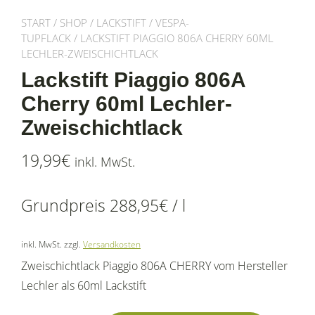
START
/
SHOP
/
LACKSTIFT
/
VESPA-
TUPFLACK
/ LACKSTIFT PIAGGIO 806A CHERRY 60ML
LECHLER-ZWEISCHICHTLACK
Lackstift Piaggio 806A
Cherry 60ml Lechler-
Zweischichtlack
19,99
€
inkl. MwSt.
Grundpreis
288,95
€
/
l
inkl. MwSt.
zzgl.
Versandkosten
Zweischichtlack Piaggio 806A CHERRY vom Hersteller
Lechler als 60ml Lackstift