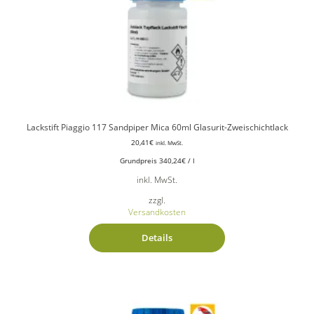
Lackstift Piaggio 117 Sandpiper Mica 60ml Glasurit-Zweischichtlack
20,41
€
inkl. MwSt.
Grundpreis
340,24
€
/
l
inkl. MwSt.
zzgl.
Versandkosten
Details