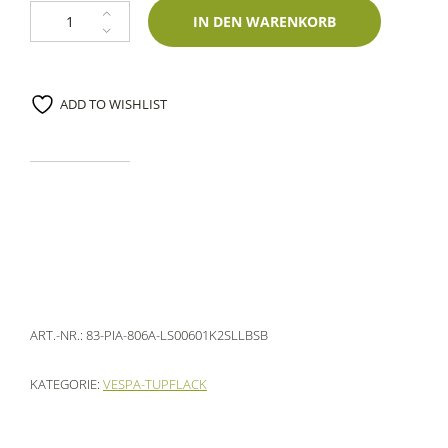
Lackstift Piaggio 806A Cherry 60ml Lechler-Zweischichtlack Menge
IN DEN WARENKORB
ADD TO WISHLIST
ART.-NR.:
83-PIA-806A-LS00601K2SLLBSB
KATEGORIE:
VESPA-TUPFLACK