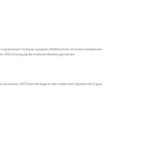
n lang behutsam mit Wasser ausspülen. (P338) Eventuell vorhandene Kontaktlinsen
lten. (P501) Entsorgung des Inhalts/des Behälters gemäß den
t verursachen. (H373) Kann bei längerer oder wiederholter Exposition die Organe