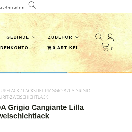
Lackherstellern
GEBINDE
ZUBEHÖR
NDENKONTO
0 ARTIKEL
0
TUPFLACK
/ LACKSTIFT PIAGGIO 870A GRIGIO
URIT-ZWEISCHICHTLACK
0A Grigio Cangiante Lilla
weischichtlack