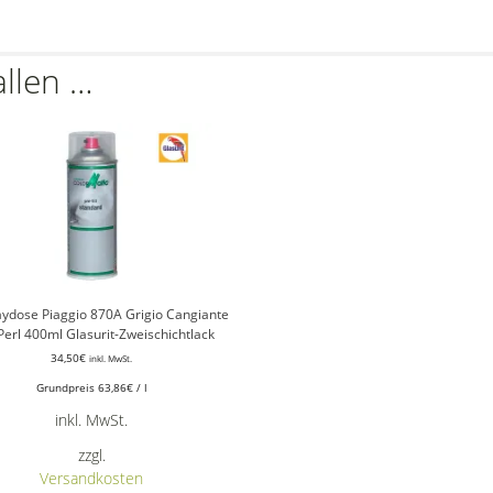
allen …
aydose Piaggio 870A Grigio Cangiante
 Perl 400ml Glasurit-Zweischichtlack
34,50
€
inkl. MwSt.
Grundpreis
63,86
€
/
l
inkl. MwSt.
zzgl.
Versandkosten