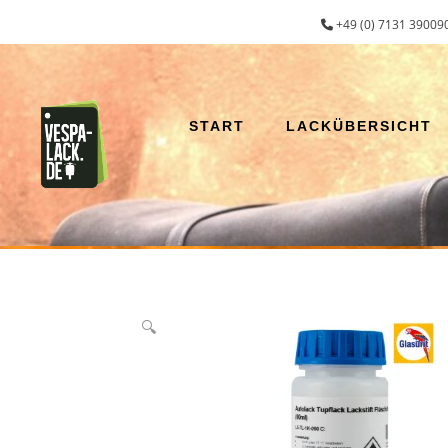
Zum
+49 (0) 7131 390090
Inhalt
springen
START
LACKÜBERSICHT
🔍