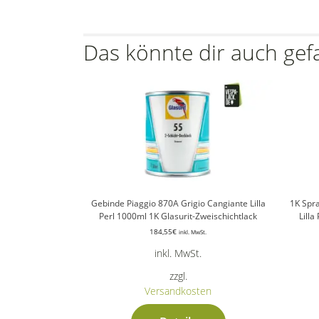
Das könnte dir auch gef
Gebinde Piaggio 870A Grigio Cangiante Lilla
1K Spr
Perl 1000ml 1K Glasurit-Zweischichtlack
Lilla
184,55
€
inkl. MwSt.
inkl. MwSt.
zzgl.
Versandkosten