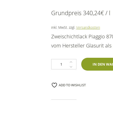
Grundpreis
340,24
€
/
l
inkl. MwSt.
zzgl.
Versandkosten
Zweischichtlack Piaggio 8
vom Hersteller Glasurit als
Lackstift Piaggio 870A Grigio Cang
IN DEN WA
ADD TO WISHLIST