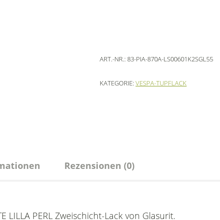
ART.-NR.:
83-PIA-870A-LS00601K2SGL55
KATEGORIE:
VESPA-TUPFLACK
rmationen
Rezensionen (0)
 LILLA PERL Zweischicht-Lack von Glasurit.