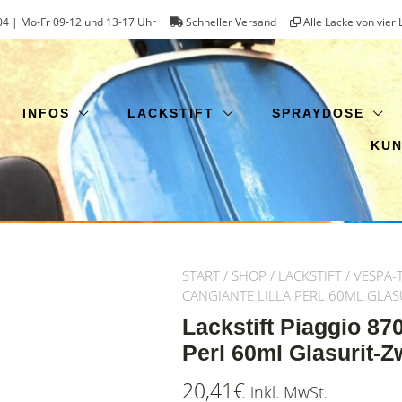
4 | Mo-Fr 09-12 und 13-17 Uhr
Schneller Versand
Alle Lacke von vier 
INFOS
LACKSTIFT
SPRAYDOSE
KU
START
/
SHOP
/
LACKSTIFT
/
VESPA-
CANGIANTE LILLA PERL 60ML GLAS
Lackstift Piaggio 87
Perl 60ml Glasurit-Z
20,41
€
inkl. MwSt.