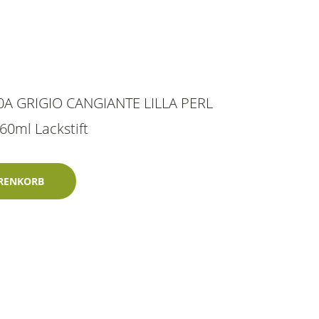
70A GRIGIO CANGIANTE LILLA PERL
 60ml Lackstift
iante Lilla Perl 60ml Glasurit-Zweischichtlack Menge
RENKORB