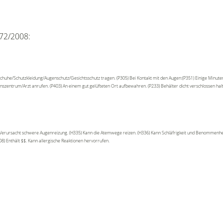
72/2008:
chuhe/Schutzkleidung/Augenschutz/Gesichtsschutz tragen. (P305) Bei Kontakt mit den Augen:(P351) Einige Minute
onszentrum/Arzt anrufen. (P403) An einem gut gelüfteten Ort aufbewahren. (P233) Behälter dicht verschlossen ha
 Verursacht schwere Augenreizung. (H335) Kann die Atemwege reizen. (H336) Kann Schläfrigkeit und Benommenhei
8) Enthält $$. Kann allergische Reaktionen hervorrufen.