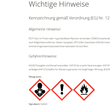
Wichtige Hinweise
Kennzeichnung gemäß Verordnung (EG) Nr. 12
Allgemeine Hinweise:
(P271) Nur im Freien oder in gut belüfteten Räumen verwenden. (P280) Schutzhands
nach Möglichkeit entfernen. Weiter Ausspülen. (P312) Bei Unwohlsein Giftinformati
örtlichen/regionalen/nationalen/internationalen Vorschriften.
Gefahrenhinweise:
(H226) Flüssigkeit und Dampf entzündbar. (H315) Verursacht Hautreizungen. (H319)
schädigen.(H412) Schädlich für Wasserorganismen mit langfristiger Wirkung. (EUH20
Piktogramm:
Signalwort:
Gefahr