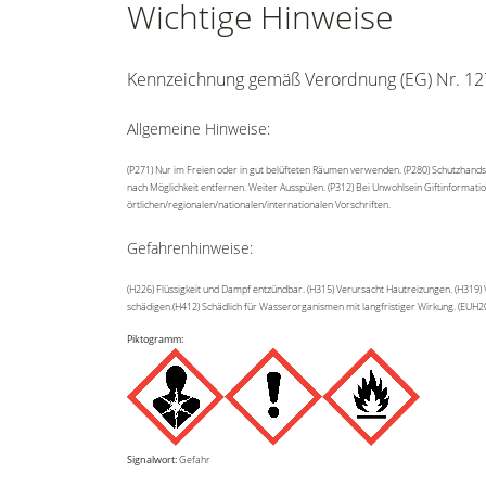
Wichtige Hinweise
Kennzeichnung gemäß Verordnung (EG) Nr. 12
Allgemeine Hinweise:
(P271) Nur im Freien oder in gut belüfteten Räumen verwenden. (P280) Schutzhands
nach Möglichkeit entfernen. Weiter Ausspülen. (P312) Bei Unwohlsein Giftinformati
örtlichen/regionalen/nationalen/internationalen Vorschriften.
Gefahrenhinweise:
(H226) Flüssigkeit und Dampf entzündbar. (H315) Verursacht Hautreizungen. (H319)
schädigen.(H412) Schädlich für Wasserorganismen mit langfristiger Wirkung. (EUH20
Piktogramm:
Signalwort:
Gefahr