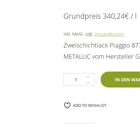
Grundpreis
340,24
€
/
l
inkl. MwSt.
zzgl.
Versandkosten
Zweischichtlack Piaggio 
METALLIC vom Hersteller Gla
Lackstift Piaggio 877/63 Grigio Br
IN DEN WA
ADD TO WISHLIST