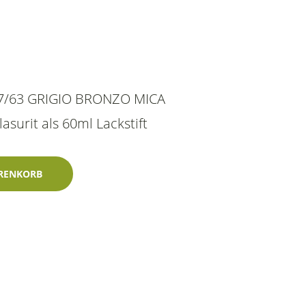
877/63 GRIGIO BRONZO MICA
surit als 60ml Lackstift
onzo Mica Metallic 60ml Glasurit-Zweischichtlack Menge
RENKORB