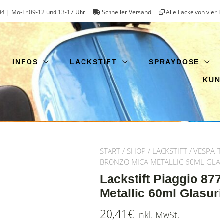
4 | Mo-Fr 09-12 und 13-17 Uhr
Schneller Versand
Alle Lacke von vier 
INFOS
LACKSTIFT
SPRAYDOSE
KU
START
/
SHOP
/
LACKSTIFT
/
VESPA-
BRONZO MICA METALLIC 60ML GLA
Lackstift Piaggio 87
Metallic 60ml Glasur
20,41
€
inkl. MwSt.