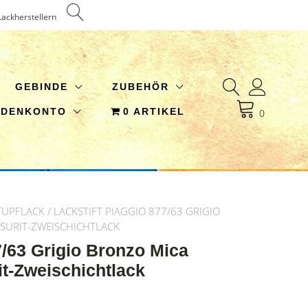
Lackherstellern
GEBINDE
ZUBEHÖR
NDENKONTO
0 ARTIKEL
0
TUPFLACK
/ LACKSTIFT PIAGGIO 877/63 GRIGIO
SURIT-ZWEISCHICHTLACK
7/63 Grigio Bronzo Mica
it-Zweischichtlack