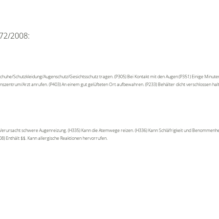
72/2008:
chuhe/Schutzkleidung/Augenschutz/Gesichtsschutz tragen. (P305) Bei Kontakt mit den Augen:(P351) Einige Minute
onszentrum/Arzt anrufen. (P403) An einem gut gelüfteten Ort aufbewahren. (P233) Behälter dicht verschlossen ha
 Verursacht schwere Augenreizung. (H335) Kann die Atemwege reizen. (H336) Kann Schläfrigkeit und Benommenhei
8) Enthält $$. Kann allergische Reaktionen hervorrufen.