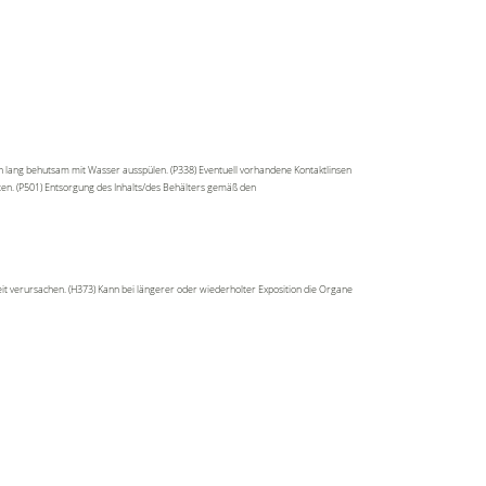
n lang behutsam mit Wasser ausspülen. (P338) Eventuell vorhandene Kontaktlinsen
lten. (P501) Entsorgung des Inhalts/des Behälters gemäß den
t verursachen. (H373) Kann bei längerer oder wiederholter Exposition die Organe