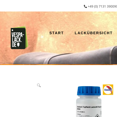
Zum
+49 (0) 7131 390090
Inhalt
springen
START
LACKÜBERSICHT
🔍