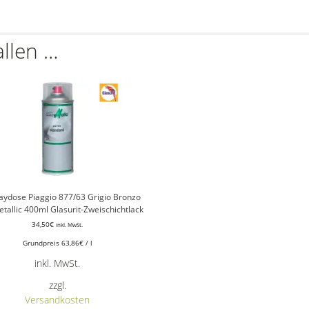
allen …
aydose Piaggio 877/63 Grigio Bronzo
tallic 400ml Glasurit-Zweischichtlack
34,50
€
inkl. MwSt.
Grundpreis
63,86
€
/
l
inkl. MwSt.
zzgl.
Versandkosten