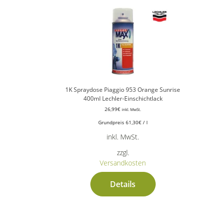
1K Spraydose Piaggio 953 Orange Sunrise
400ml Lechler-Einschichtlack
26,99
€
inkl. MwSt.
Grundpreis
61,30
€
/
l
inkl. MwSt.
zzgl.
Versandkosten
Details