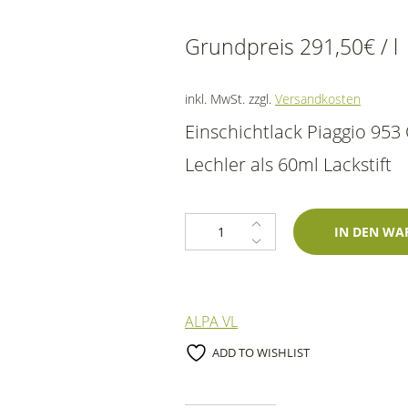
Grundpreis
291,50
€
/
l
inkl. MwSt.
zzgl.
Versandkosten
Einschichtlack Piaggio 95
Lechler als 60ml Lackstift
Lackstift Piaggio 953 Orange Sunr
IN DEN WA
ALPA VL
ADD TO WISHLIST