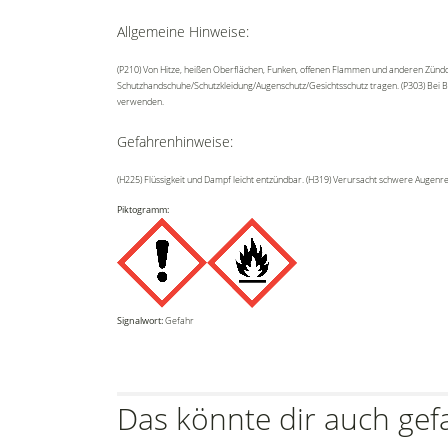
Allgemeine Hinweise:
(P210) Von Hitze, heißen Oberflächen, Funken, offenen Flammen und anderen Zündqu
Schutzhandschuhe/Schutzkleidung/Augenschutz/Gesichtsschutz tragen. (P303) Bei Be
verwenden.
Gefahrenhinweise:
(H225) Flüssigkeit und Dampf leicht entzündbar. (H319) Verursacht schwere Augenr
Piktogramm:
Signalwort:
Gefahr
Das könnte dir auch gef