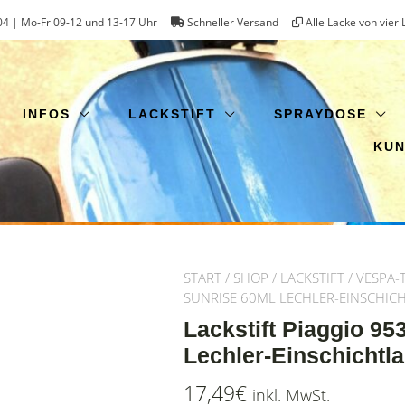
4 | Mo-Fr 09-12 und 13-17 Uhr
Schneller Versand
Alle Lacke von vier 
INFOS
LACKSTIFT
SPRAYDOSE
KU
START
/
SHOP
/
LACKSTIFT
/
VESPA-
SUNRISE 60ML LECHLER-EINSCHIC
Lackstift Piaggio 9
Lechler-Einschichtl
17,49
€
inkl. MwSt.