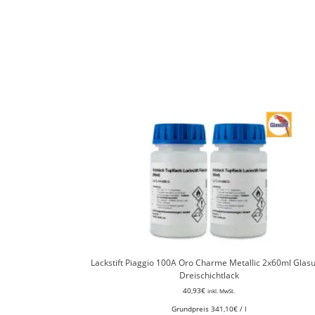
Lackstift Piaggio 100A Oro Charme Metallic 2x60ml Glasur
Dreischichtlack
40,93
€
inkl. MwSt.
Grundpreis
341,10
€
/
l