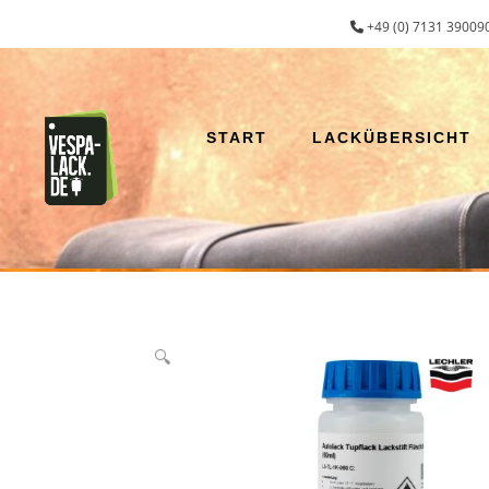
Zum
+49 (0) 7131 390090
Inhalt
springen
START
LACKÜBERSICHT
🔍