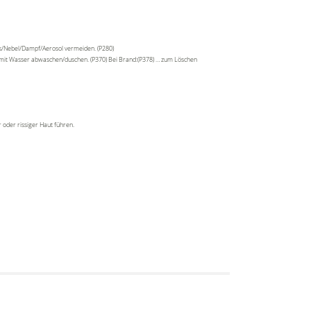
as/Nebel/Dampf/Aerosol vermeiden. (P280)
t mit Wasser abwaschen/duschen. (P370) Bei Brand:(P378) … zum Löschen
 oder rissiger Haut führen.