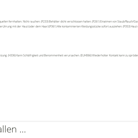
ellen fernhalten. Nicht rauchen. (P233) Behälter dicht verschlossen halten. (P261) Einatmen von Staub/Rauch/G
rührung mit der Haut (oder dem Haar):(P361) Alle kontaminierten Kleidungsstücke sofort ausziehen. (P353) Hau
eizung. (H336) Kann Schläfrigkeit und Benommenheit verursachen. (EUH066) Wiederholter Kontakt kann zu spröder
allen …