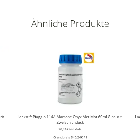
Ähnliche Produkte
it-
Lackstift Piaggio 114A Marrone Onyx Met Mat 60ml Glasurit-
Lac
Zweischichtlack
20,41
€
inkl. MwSt.
Grundpreis
340,24
€
/
l