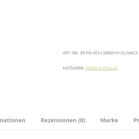
ART.-NR.:
83-PIA-953-LS00601K1SLLMAC5
KATEGORIE:
VESPA-TUPFLACK
rmationen
Rezensionen (0)
Marke
P