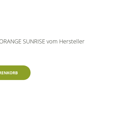
3 ORANGE SUNRISE vom Hersteller
ise 60ml Lechler-Einschichtlack Menge
RENKORB