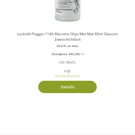
Lackstift Piaggio 114A Marrone Onyx Met Mat 60ml Glasurit-
Zweischichtlack
20,41
€
inkl. MwSt.
Grundpreis
340,24
€
/
l
inkl. MwSt.
zzgl.
Versandkosten
Details