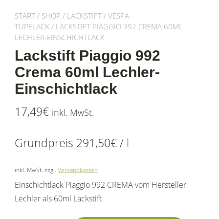
START
/
SHOP
/
LACKSTIFT
/
VESPA-
TUPFLACK
/ LACKSTIFT PIAGGIO 992 CREMA 60ML
LECHLER-EINSCHICHTLACK
Lackstift Piaggio 992
Crema 60ml Lechler-
Einschichtlack
17,49
€
inkl. MwSt.
Grundpreis
291,50
€
/
l
inkl. MwSt.
zzgl.
Versandkosten
Einschichtlack Piaggio 992 CREMA vom Hersteller
Lechler als 60ml Lackstift