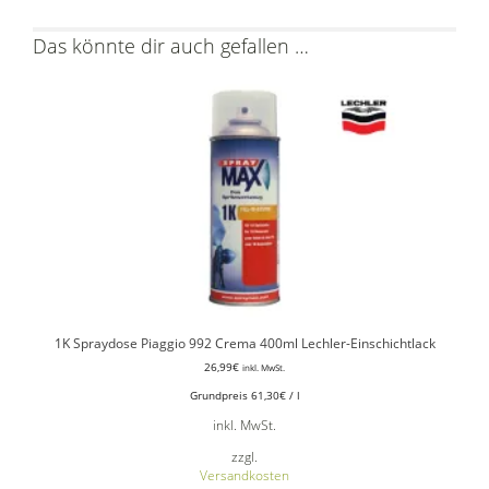
Das könnte dir auch gefallen …
1K Spraydose Piaggio 992 Crema 400ml Lechler-Einschichtlack
26,99
€
inkl. MwSt.
Grundpreis
61,30
€
/
l
inkl. MwSt.
zzgl.
Versandkosten