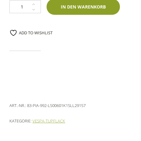
Lackstift Piaggio 992 Crema 60ml Lechler-Einschichtlack Menge
IN DEN WARENKORB
ADD TO WISHLIST
ART.-NR.:
83-PIA-992-LS00601K1SLL29157
KATEGORIE:
VESPA-TUPFLACK