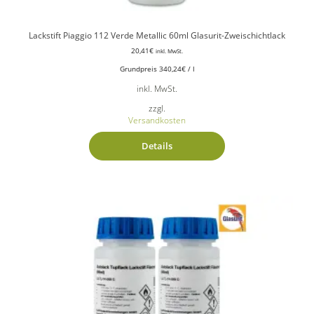
Lackstift Piaggio 112 Verde Metallic 60ml Glasurit-Zweischichtlack
20,41
€
inkl. MwSt.
Grundpreis
340,24
€
/
l
inkl. MwSt.
zzgl.
Versandkosten
Details