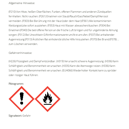
Allgemeine Hinweise:
(P210) Von Hitze, heißen Oberflächen, Funken, offenen Flammen und anderen Zündquellen
fernhalten. Nicht rauchen. (P261) Einatmen von Staub/Rauch/Gas/Nebel/Dampf/Aerosol
vermeiden. (P303) Bei Berührung mit der Haut (oder dem Haar):(P361) Alle kontaminierten
Kleidungsstücke sofort ausziehen. (P353) Haut mit Wasser abwaschen/duschen. (P304) Bei
Einatmen:(P340) Die betroffene Person an die frische Luft bringen und für ungehinderte Atmung
sorgen. (P312) Bei Unwohlsein Giftinformationszentrum/Arzt anrufen. (P337) Bei anhaltender
Augenreizung:(P313) Ärztlichen Rat einholen/ärztliche Hilfe hinzuziehen. (P370) Bei Brand:(P378) …
zum Löschen verwenden.
Gefahrenhinweise:
(H226) Flüssigkeit und Dampf entzündbar. (H319) Verursacht schwere Augenreizung. (H336) Kann
Schläfrigkeit und Benommenheit verursachen. (H335) Kann die Atemwege reizen. (H336) Kann
Schläfrigkeit und Benommenheit verursachen. (EUH066) Wiederholter Kontakt kann zu spröder
oder rissiger Haut führen.
Piktogramm:
Signalwort:
Gefahr