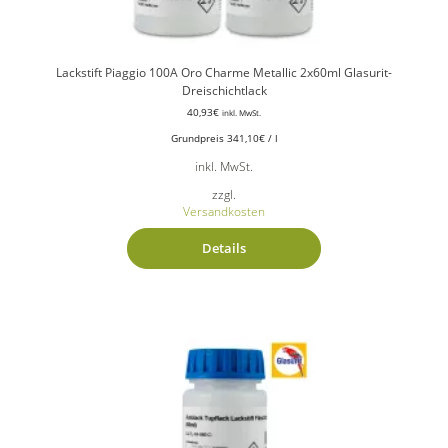
Lackstift Piaggio 100A Oro Charme Metallic 2x60ml Glasurit-
Dreischichtlack
40,93
€
inkl. MwSt.
Grundpreis
341,10
€
/
l
inkl. MwSt.
zzgl.
Versandkosten
Details