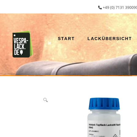
Zum
+49 (0) 7131 390090
Inhalt
springen
START
LACKÜBERSICHT
🔍