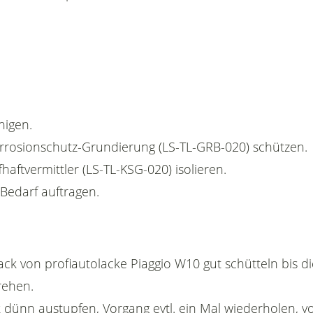
nigen.
Korrosionschutz-Grundierung (LS-TL-GRB-020) schützen.
fhaftvermittler (LS-TL-KSG-020) isolieren.
 Bedarf auftragen.
ack von profiautolacke Piaggio W10 gut schütteln bis d
rehen.
 dünn austupfen, Vorgang evtl. ein Mal wiederholen, vo