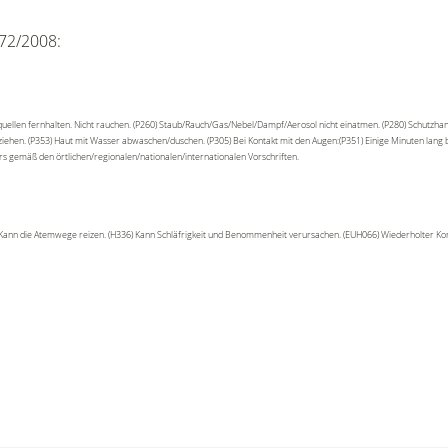
72/2008:
uellen fernhalten. Nicht rauchen. (P260) Staub/Rauch/Gas/Nebel/Dampf/Aerosol nicht einatmen. (P280) Schutzha
sziehen. (P353) Haut mit Wasser abwaschen/duschen. (P305) Bei Kontakt mit den Augen:(P351) Einige Minuten lang
ers gemäß den örtlichen/regionalen/nationalen/internationalen Vorschriften.
 Kann die Atemwege reizen. (H336) Kann Schläfrigkeit und Benommenheit verursachen. (EUH066) Wiederholter Kont