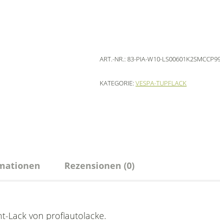
ART.-NR.:
83-PIA-W10-LS00601K2SMCCP9
KATEGORIE:
VESPA-TUPFLACK
rmationen
Rezensionen (0)
t-Lack von profiautolacke.