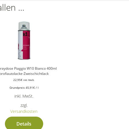
allen …
praydose Piaggio W10 Bianco 400ml
profiautolacke-Zweischichtlack
22,95
€
inkl. MwSt.
Grundpreis
45,91
€
/
l
inkl. MwSt.
zzgl.
Versandkosten
Details