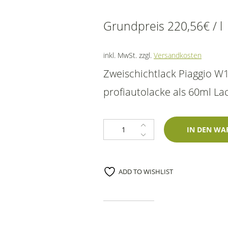
Grundpreis
220,56
€
/
l
inkl. MwSt.
zzgl.
Versandkosten
Zweischichtlack Piaggio W
profiautolacke als 60ml Lac
Lackstift Piaggio W10 Bianco 60ml
IN DEN WA
ADD TO WISHLIST