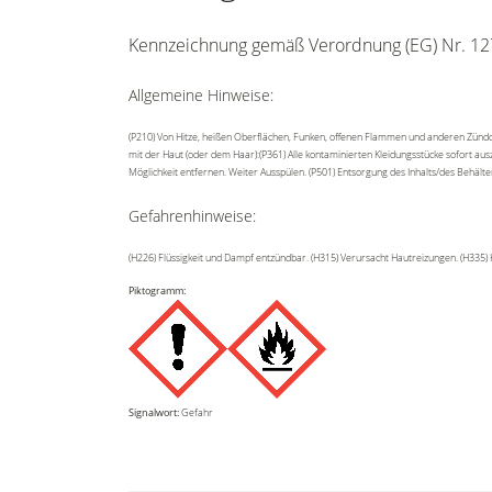
Kennzeichnung gemäß Verordnung (EG) Nr. 12
Allgemeine Hinweise:
(P210) Von Hitze, heißen Oberflächen, Funken, offenen Flammen und anderen Zündq
mit der Haut (oder dem Haar):(P361) Alle kontaminierten Kleidungsstücke sofort au
Möglichkeit entfernen. Weiter Ausspülen. (P501) Entsorgung des Inhalts/des Behält
Gefahrenhinweise:
(H226) Flüssigkeit und Dampf entzündbar. (H315) Verursacht Hautreizungen. (H335)
Piktogramm:
Signalwort:
Gefahr