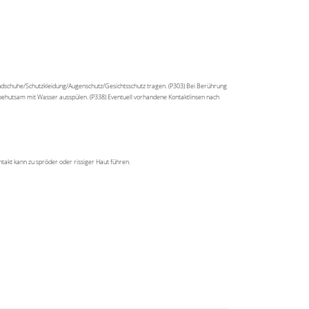
ndschuhe/Schutzkleidung/Augenschutz/Gesichtsschutz tragen. (P303) Bei Berührung
 behutsam mit Wasser ausspülen. (P338) Eventuell vorhandene Kontaktlinsen nach
akt kann zu spröder oder rissiger Haut führen.