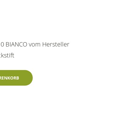
10 BIANCO vom Hersteller
kstift
 profiautolacke-Zweischichtlack Menge
RENKORB