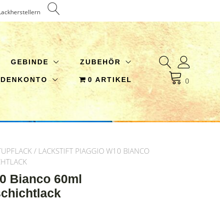
Lackherstellern
GEBINDE
ZUBEHÖR
NDENKONTO
0 ARTIKEL
0
TUPFLACK
/ LACKSTIFT PIAGGIO W10 BIANCO
CHTLACK
10 Bianco 60ml
schichtlack