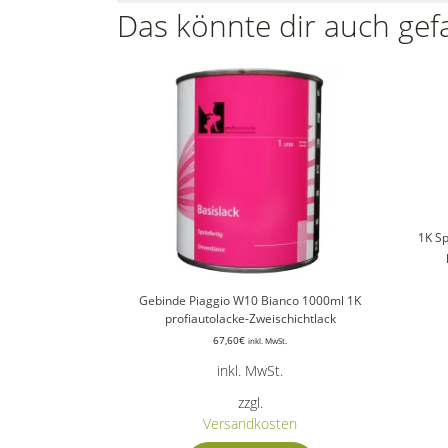
Das könnte dir auch gef
1K S
Gebinde Piaggio W10 Bianco 1000ml 1K
profiautolacke-Zweischichtlack
67,60
€
inkl. MwSt.
inkl. MwSt.
zzgl.
Versandkosten