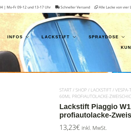
4 | Mo-Fr 09-12 und 13-17 Uhr
Schneller Versand
Alle Lacke von vier 
INFOS
LACKSTIFT
SPRAYDOSE
KU
START
/
SHOP
/
LACKSTIFT
/
VESPA-
60ML PROFIAUTOLACKE-ZWEISCHI
Lackstift Piaggio W
profiautolacke-Zwei
13,23
€
inkl. MwSt.