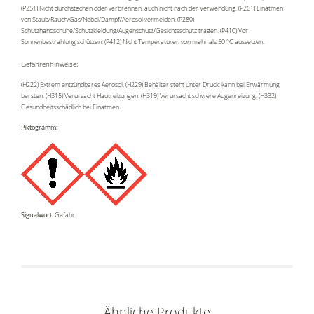
(P251) Nicht durchstechen oder verbrennen, auch nicht nach der Verwendung. (P261) Einatmen
von Staub/Rauch/Gas/Nebel/Dampf/Aerosol vermeiden. (P280)
Schutzhandschuhe/Schutzkleidung/Augenschutz/Gesichtsschutz tragen. (P410) Vor
Sonnenbestrahlung schützen. (P412) Nicht Temperaturen von mehr als 50 °C aussetzen.
Gefahrenhinweise:
(H222) Extrem entzündbares Aerosol. (H229) Behälter steht unter Druck; kann bei Erwärmung
bersten. (H315) Verursacht Hautreizungen. (H319) Verursacht schwere Augenreizung. (H332)
Gesundheitsschädlich bei Einatmen.
Piktogramm:
Signalwort:
Gefahr
Ähnliche Produkte