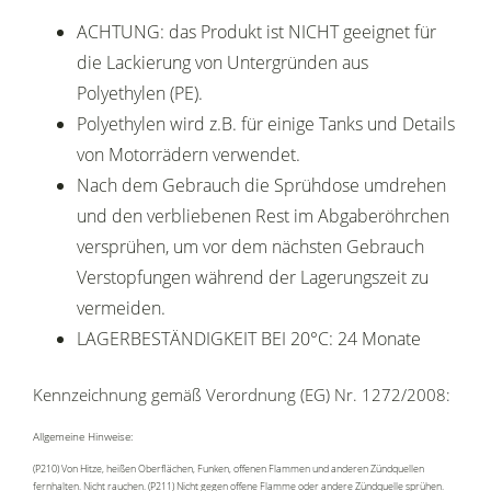
ACHTUNG: das Produkt ist NICHT geeignet für
die Lackierung von Untergründen aus
Polyethylen (PE).
Polyethylen wird z.B. für einige Tanks und Details
von Motorrädern verwendet.
Nach dem Gebrauch die Sprühdose umdrehen
und den verbliebenen Rest im Abgaberöhrchen
versprühen, um vor dem nächsten Gebrauch
Verstopfungen während der Lagerungszeit zu
vermeiden.
LAGERBESTÄNDIGKEIT BEI 20°C: 24 Monate
Kennzeichnung gemäß Verordnung (EG) Nr. 1272/2008:
Allgemeine Hinweise:
(P210) Von Hitze, heißen Oberflächen, Funken, offenen Flammen und anderen Zündquellen
fernhalten. Nicht rauchen. (P211) Nicht gegen offene Flamme oder andere Zündquelle sprühen.