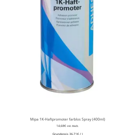
Mipa 1K-Haftpromoter farblos Spray (400ml)
14,68
€
inkl. MwSt.
Grundpreis
36,71
€
/
l