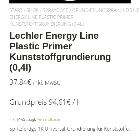
START
/
SHOP
/
SPRAYDOSE
/
GRUNDIERUNGSPRAY
/ LECHLE
ENERGY LINE PLASTIC PRIMER
KUNSTSTOFFGRUNDIERUNG (0,4L)
Lechler Energy Line
Plastic Primer
Kunststoffgrundierung
(0,4l)
37,84
€
inkl. MwSt.
Grundpreis
94,61
€
/
l
inkl. MwSt.
zzgl.
Versandkosten
Spritzfertige 1K Universal-Grundierung für Kunststoffe.