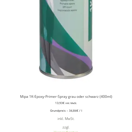
Mipa 1K-Epoxy-Primer-Spray grau oder schwarz (400ml)
13,93
€
inkl. MwSt.
Grundpreis –
34,84
€
/
l
inkl. MwSt.
zzgl.
Versandkosten