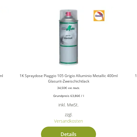
ml
1K Spraydose Piaggio 105 Grigio Alluminio Metallic 400ml
1
Glasurit-Zweischichtlack
34,50
€
inkl. MwSt.
Grundpreis
63,86
€
/
l
inkl. MwSt.
zzgl.
Versandkosten
Details