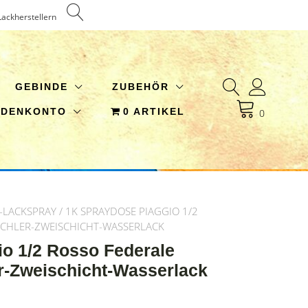
Lackherstellern
GEBINDE
ZUBEHÖR
NDENKONTO
0 ARTIKEL
0
-LACKSPRAY
/ 1K SPRAYDOSE PIAGGIO 1/2
ECHLER-ZWEISCHICHT-WASSERLACK
o 1/2 Rosso Federale
r-Zweischicht-Wasserlack