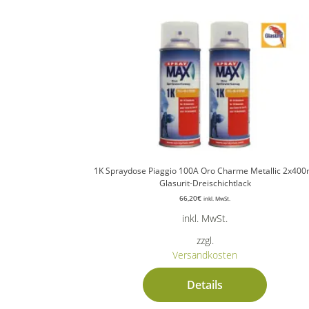
1K Spraydose Piaggio 100A Oro Charme Metallic 2x400
Glasurit-Dreischichtlack
66,20
€
inkl. MwSt.
inkl. MwSt.
zzgl.
Versandkosten
Details