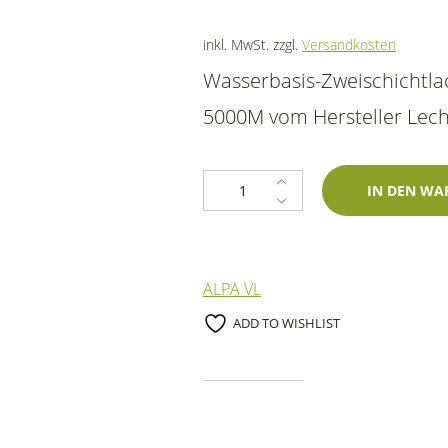
inkl. MwSt.
zzgl.
Versandkosten
Wasserbasis-Zweischichtl
5000M vom Hersteller Lech
1K Spraydose Piaggio 1/2 Rosso 
IN DEN WA
ALPA VL
ADD TO WISHLIST