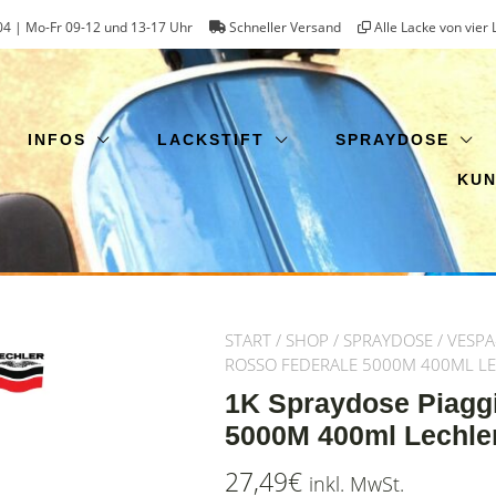
4 | Mo-Fr 09-12 und 13-17 Uhr
Schneller Versand
Alle Lacke von vier 
INFOS
LACKSTIFT
SPRAYDOSE
KU
START
/
SHOP
/
SPRAYDOSE
/
VESPA
ROSSO FEDERALE 5000M 400ML L
1K Spraydose Piaggi
5000M 400ml Lechle
27,49
€
inkl. MwSt.