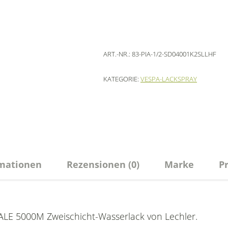
ART.-NR.:
83-PIA-1/2-SD04001K2SLLHF
KATEGORIE:
VESPA-LACKSPRAY
rmationen
Rezensionen (0)
Marke
P
LE 5000M Zweischicht-Wasserlack von Lechler.