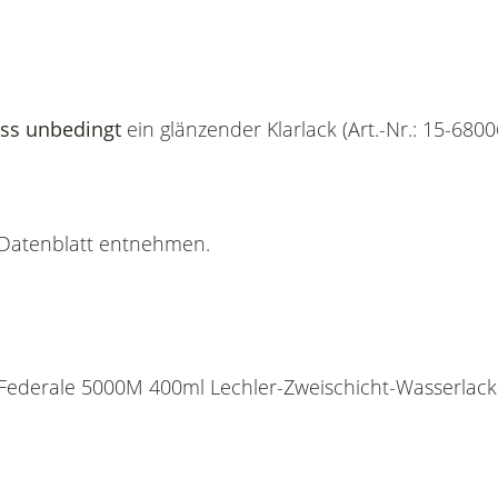
ss unbedingt
ein glänzender Klarlack (Art.-Nr.: 15-680
n Datenblatt entnehmen.
 Federale 5000M 400ml Lechler-Zweischicht-Wasserlac