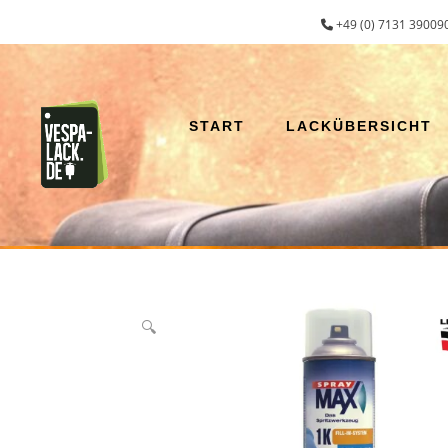
Zum
+49 (0) 7131 390090
Inhalt
springen
START
LACKÜBERSICHT
🔍