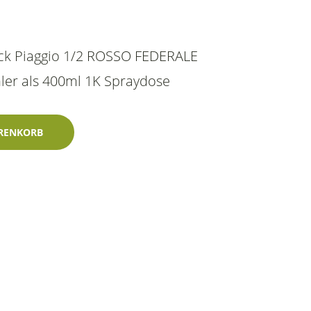
ack Piaggio 1/2 ROSSO FEDERALE
ler als 400ml 1K Spraydose
Federale 5000M 400ml Lechler-Zweischicht-Wasserlack Menge
RENKORB