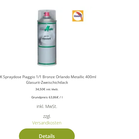
K Spraydose Piaggio 1/1 Bronze Orlando Metallic 400ml
Glasurit-Zweischichtlack
34,50
€
inkl. MwSt.
Grundpreis
63,86
€
/
l
inkl. MwSt.
zzgl.
Versandkosten
Details