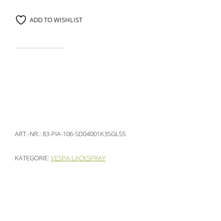
ADD TO WISHLIST
ART.-NR.:
83-PIA-106-SD04001K3SGL55
KATEGORIE:
VESPA-LACKSPRAY