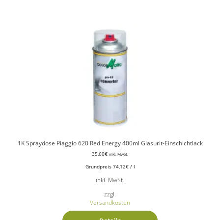
1K Spraydose Piaggio 620 Red Energy 400ml Glasurit-Einschichtlack
35,60
€
inkl. MwSt.
Grundpreis
74,12
€
/
l
inkl. MwSt.
zzgl.
Versandkosten