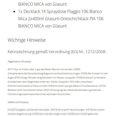
BIANCO MICA von Glasurit
1x Decklack 1K Spraydose Piaggio 106 Bianco
Mica 2x400ml Glasurit-Dreischichtlack PIA 106
BIANCO MICA von Glasurit
Wichtige Hinweise
Kennzeichnung gemäß Verordnung (EG) Nr. 1272/2008:
Allgemeine Hinweise:
(P271) Nur im Freien oder in gut belüfteten Räumen verwenden. (P280)
Schutzhandschuhe/Schutzkleidung/Augenschutz/Gesichtsschutz tragen. (P305) Bei Kontakt mit den
Augen:(P351) Einige Minuten lang behutsam mit Wasser ausspülen. (P338) Eventuell vorhandene
Kontaktlinsen nach Möglichkeit entfernen. Weiter Ausspülen. (P312) Bei Unwohlsein
Giftinformationszentrum/Arzt anrufen. (P403) An einem gut gelüfteten Ort aufbewahren. (P233)
Behälter dicht verschlossen halten. (P501) Entsorgung des Inhalts/des Behälters gemäß den
örtlichen/regionalen/nationalen/internationalen Vorschriften.
Gefahrenhinweise:
(H226) Flüssigkeit und Dampf entzündbar. (H315) Verursacht Hautreizungen. (H319) Verursacht
schwere Augenreizung. (H335) Kann die Atemwege reizen. (H336) Kann Schläfrigkeit und