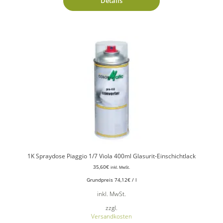
Details
1K Spraydose Piaggio 1/7 Viola 400ml Glasurit-Einschichtlack
35,60
€
inkl. MwSt.
Grundpreis
74,12
€
/
l
inkl. MwSt.
zzgl.
Versandkosten