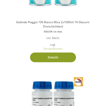
Gebinde Piaggio 106 Bianco Mica 2x1000ml 1K Glasurit-
Dreischichtlack
358,03
€
inkl. MwSt.
inkl. MwSt.
zzgl.
Versandkosten
Details