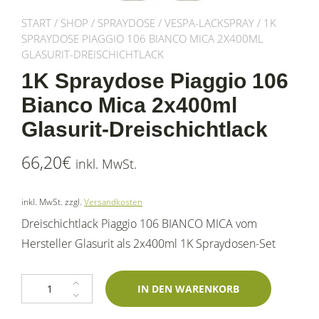
START
/
SHOP
/
SPRAYDOSE
/
VESPA-LACKSPRAY
/ 1K
SPRAYDOSE PIAGGIO 106 BIANCO MICA 2X400ML
GLASURIT-DREISCHICHTLACK
1K Spraydose Piaggio 106
Bianco Mica 2x400ml
Glasurit-Dreischichtlack
66,20
€
inkl. MwSt.
inkl. MwSt.
zzgl.
Versandkosten
Dreischichtlack Piaggio 106 BIANCO MICA vom
Hersteller Glasurit als 2x400ml 1K Spraydosen-Set
1K Spraydose Piaggio 106 Bianco Mica 2x400ml Glasurit-Dreischichtlac
IN DEN WARENKORB