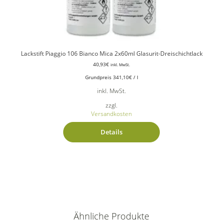
Lackstift Piaggio 106 Bianco Mica 2x60ml Glasurit-Dreischichtlack
40,93
€
inkl. MwSt.
Grundpreis
341,10
€
/
l
inkl. MwSt.
zzgl.
Versandkosten
Details
Ähnliche Produkte