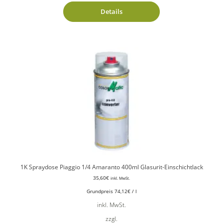
Details
1K Spraydose Piaggio 1/4 Amaranto 400ml Glasurit-Einschichtlack
35,60
€
inkl. MwSt.
Grundpreis
74,12
€
/
l
inkl. MwSt.
zzgl.