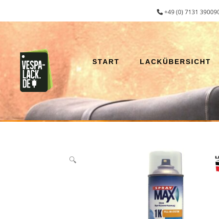
Zum
+49 (0) 7131 390090
Inhalt
springen
START
LACKÜBERSICHT
🔍