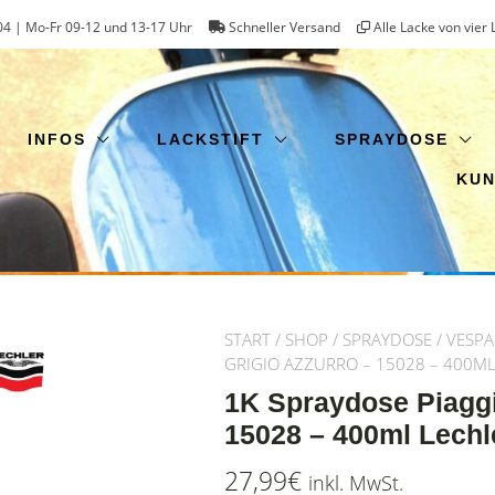
4 | Mo-Fr 09-12 und 13-17 Uhr
Schneller Versand
Alle Lacke von vier 
INFOS
LACKSTIFT
SPRAYDOSE
KU
START
/
SHOP
/
SPRAYDOSE
/
VESPA
GRIGIO AZZURRO – 15028 – 400M
1K Spraydose Piaggi
15028 – 400ml Lechl
27,99
€
inkl. MwSt.