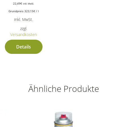
22,49
€
inkl. MwSt.
Grundpreis
323,15
€
/
l
inkl. MwSt.
zzgl.
Versandkosten
Details
Ähnliche Produkte