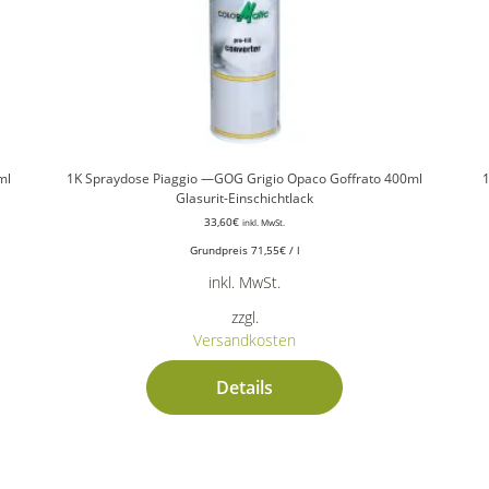
ml
1K Spraydose Piaggio —GOG Grigio Opaco Goffrato 400ml
1
Glasurit-Einschichtlack
33,60
€
inkl. MwSt.
Grundpreis
71,55
€
/
l
inkl. MwSt.
zzgl.
Versandkosten
Details