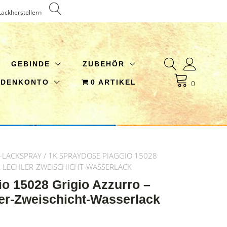
Lackherstellern
GEBINDE
ZUBEHÖR
NDENKONTO
0 ARTIKEL
0
-LACKSPRAY
/ 1K SPRAYDOSE PIAGGIO 15028
L LECHLER-ZWEISCHICHT-WASSERLACK
o 15028 Grigio Azzurro –
er-Zweischicht-Wasserlack