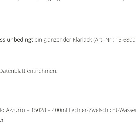
ss unbedingt
ein glänzender Klarlack (Art.-Nr.: 15-680
n Datenblatt entnehmen.
gio Azzurro – 15028 – 400ml Lechler-Zweischicht-Was
er