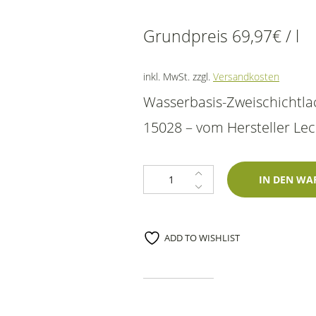
Grundpreis
69,97
€
/
l
inkl. MwSt.
zzgl.
Versandkosten
Wasserbasis-Zweischichtl
15028 – vom Hersteller Lec
1K Spraydose Piaggio 15028 Grigi
IN DEN WA
ADD TO WISHLIST