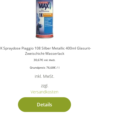
K Spraydose Piaggio 108 Silber Metallic 400ml Glasurit-
Zweischicht-Wasserlack
30,67
€
inkl. MwSt.
Grundpreis
76,68
€
/
l
inkl. MwSt.
zzgl.
Versandkosten
Details