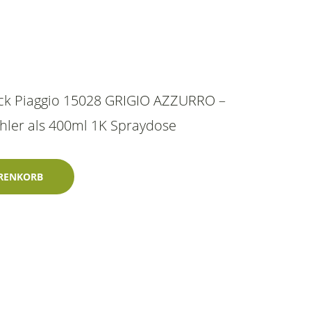
ack Piaggio 15028 GRIGIO AZZURRO –
hler als 400ml 1K Spraydose
o Azzurro - 15028 - 400ml Lechler-Zweischicht-Wasserlack Men
RENKORB