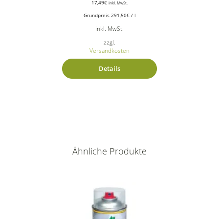
17,49
€
inkl. MwSt.
Grundpreis
291,50
€
/
l
inkl. MwSt.
zzgl.
Versandkosten
Details
Ähnliche Produkte