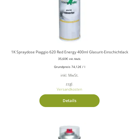
1K Spraydose Piaggio 620 Red Energy 400ml Glasurit-Einschichtlack
35,60
€
inkl. MwSt.
Grundpreis
74,12
€
/
l
inkl. MwSt.
zzgl.
Versandkosten
Details