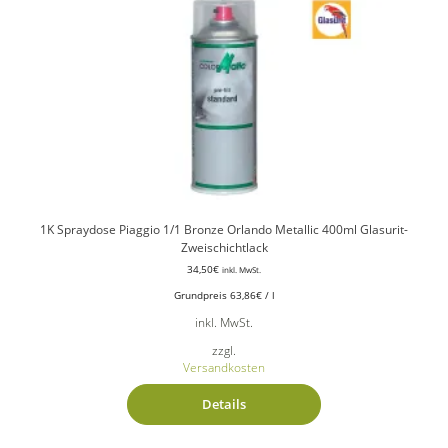
1K Spraydose Piaggio 1/1 Bronze Orlando Metallic 400ml Glasurit-
Zweischichtlack
34,50
€
inkl. MwSt.
Grundpreis
63,86
€
/
l
inkl. MwSt.
zzgl.
Versandkosten
Details