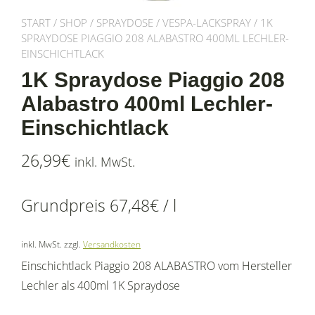
START
/
SHOP
/
SPRAYDOSE
/
VESPA-LACKSPRAY
/ 1K
SPRAYDOSE PIAGGIO 208 ALABASTRO 400ML LECHLER-
EINSCHICHTLACK
1K Spraydose Piaggio 208
Alabastro 400ml Lechler-
Einschichtlack
26,99
€
inkl. MwSt.
Grundpreis
67,48
€
/
l
inkl. MwSt.
zzgl.
Versandkosten
Einschichtlack Piaggio 208 ALABASTRO vom Hersteller
Lechler als 400ml 1K Spraydose