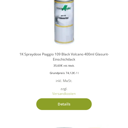
1K Spraydose Piaggio 109 Black Volcano 400ml Glasurit-
Einschichtlack
35,60
€
inkl. MwSt.
Grundpreis
74,12
€
/
l
inkl. MwSt.
zzgl.
Versandkosten
Details