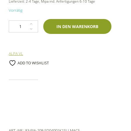
Lieferzeit:
2-4 Tage
, Mipa ind. Anfertigungen 6-10 Tage
Vorrätig
1K Spraydose Piaggio 208 Alabastro 400ml Lechler-Einschichtlack Meng
IN DEN WARENKORB
ALPA VL
ADD TO WISHLIST
ART.-NR.:
83-PIA-208-SD04001K1SLLMAC5