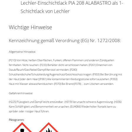
Lechler-Einschichtlack PIA 208 ALABASTRO als 1-
Schichtlack von Lechler
Wichtige Hinweise
Kennzeichnung gemäß Verordnung (EG) Nr. 1272/2008:
Allgemeine Hinweise:
(P210) Von Hitze, heißen Oberflächen, Funken, offenen Flammen und anderen Zündquellen
fernhalten. Nicht rauchen. (P233) Behälter dicht verschlossen halten. (P261) Einatmen von
Staub/Rauch/Gas/Nebel/Dampf/Aerosol vermeiden. (P280)
Schutzhandschuhe/Schutzkleidung/Augenschutz/Gesichtsschutz tragen. (P303) Bei Berührung mit
der Haut (oder dem Haar):(P361) Alle kontaminierten Kleidungsstücke sofort ausziehen. (P353)
Haut mit Wasser abwaschen/duschen. (P370) Bei Brand:(P378) … zum Löschen verwenden.
Gefahrenhinweise:
(H225) Flüssigkeit und Dampf leicht entzündbar. (H319) Verursacht schwere Augenreizung. (H336)
Kann Schläfrigkeit und Benommenheit verursachen. (EUH066) Wiederholter Kontakt kann zu
spröder oder rissiger Haut führen.
Piktogramm: