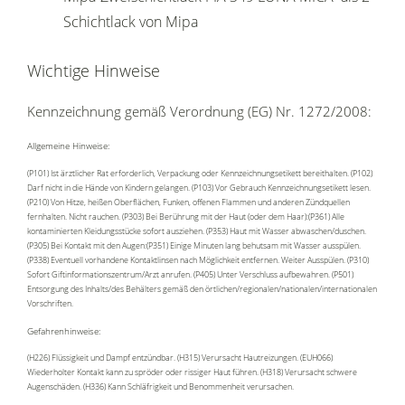
Schichtlack von Mipa
Wichtige Hinweise
Kennzeichnung gemäß Verordnung (EG) Nr. 1272/2008:
Allgemeine Hinweise:
(P101) Ist ärztlicher Rat erforderlich, Verpackung oder Kennzeichnungsetikett bereithalten. (P102)
Darf nicht in die Hände von Kindern gelangen. (P103) Vor Gebrauch Kennzeichnungsetikett lesen.
(P210) Von Hitze, heißen Oberflächen, Funken, offenen Flammen und anderen Zündquellen
fernhalten. Nicht rauchen. (P303) Bei Berührung mit der Haut (oder dem Haar):(P361) Alle
kontaminierten Kleidungsstücke sofort ausziehen. (P353) Haut mit Wasser abwaschen/duschen.
(P305) Bei Kontakt mit den Augen:(P351) Einige Minuten lang behutsam mit Wasser ausspülen.
(P338) Eventuell vorhandene Kontaktlinsen nach Möglichkeit entfernen. Weiter Ausspülen. (P310)
Sofort Giftinformationszentrum/Arzt anrufen. (P405) Unter Verschluss aufbewahren. (P501)
Entsorgung des Inhalts/des Behälters gemäß den örtlichen/regionalen/nationalen/internationalen
Vorschriften.
Gefahrenhinweise:
(H226) Flüssigkeit und Dampf entzündbar. (H315) Verursacht Hautreizungen. (EUH066)
Wiederholter Kontakt kann zu spröder oder rissiger Haut führen. (H318) Verursacht schwere
Augenschäden. (H336) Kann Schläfrigkeit und Benommenheit verursachen.