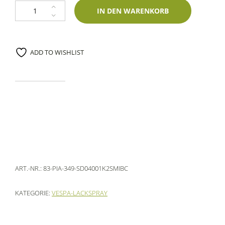
1K Spraydose Piaggio 349 Luna Mica 400ml Mipa-Zweischichtlack Meng
IN DEN WARENKORB
ADD TO WISHLIST
ART.-NR.:
83-PIA-349-SD04001K2SMIBC
KATEGORIE:
VESPA-LACKSPRAY