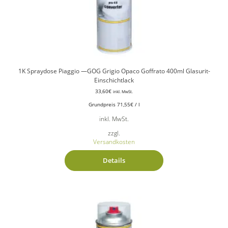
1K Spraydose Piaggio —GOG Grigio Opaco Goffrato 400ml Glasurit-
Einschichtlack
33,60
€
inkl. MwSt.
Grundpreis
71,55
€
/
l
inkl. MwSt.
zzgl.
Versandkosten
Details