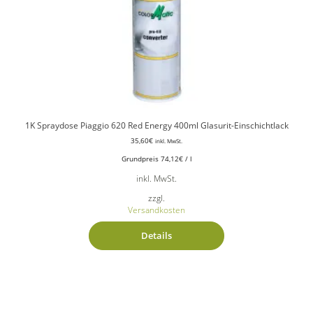
1K Spraydose Piaggio 620 Red Energy 400ml Glasurit-Einschichtlack
35,60
€
inkl. MwSt.
Grundpreis
74,12
€
/
l
inkl. MwSt.
zzgl.
Versandkosten
Details