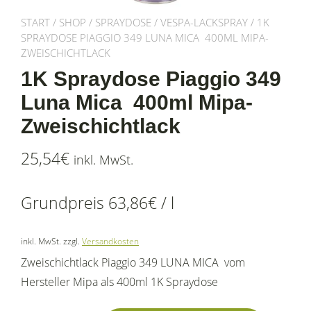
START
/
SHOP
/
SPRAYDOSE
/
VESPA-LACKSPRAY
/ 1K
SPRAYDOSE PIAGGIO 349 LUNA MICA 400ML MIPA-
ZWEISCHICHTLACK
1K Spraydose Piaggio 349
Luna Mica 400ml Mipa-
Zweischichtlack
25,54
€
inkl. MwSt.
Grundpreis
63,86
€
/
l
inkl. MwSt.
zzgl.
Versandkosten
Zweischichtlack Piaggio 349 LUNA MICA vom
Hersteller Mipa als 400ml 1K Spraydose