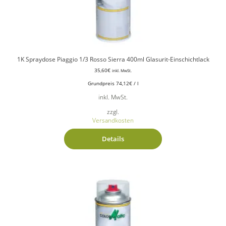
1K Spraydose Piaggio 1/3 Rosso Sierra 400ml Glasurit-Einschichtlack
35,60
€
inkl. MwSt.
Grundpreis
74,12
€
/
l
inkl. MwSt.
zzgl.
Versandkosten
Details