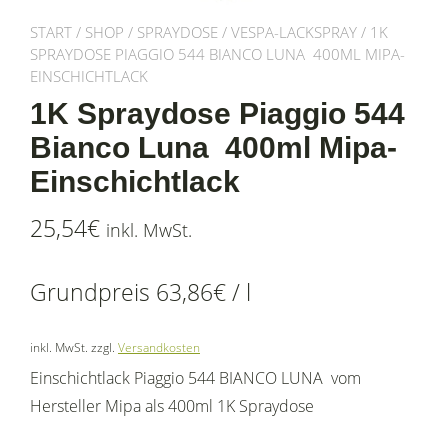
START
/
SHOP
/
SPRAYDOSE
/
VESPA-LACKSPRAY
/ 1K
SPRAYDOSE PIAGGIO 544 BIANCO LUNA 400ML MIPA-
EINSCHICHTLACK
1K Spraydose Piaggio 544
Bianco Luna 400ml Mipa-
Einschichtlack
25,54
€
inkl. MwSt.
Grundpreis
63,86
€
/
l
inkl. MwSt.
zzgl.
Versandkosten
Einschichtlack Piaggio 544 BIANCO LUNA vom
Hersteller Mipa als 400ml 1K Spraydose