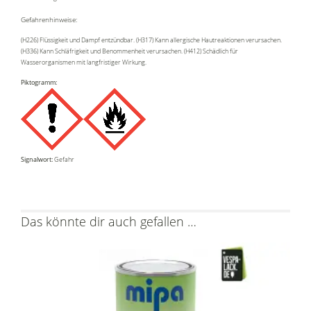
Gefahrenhinweise:
(H226) Flüssigkeit und Dampf entzündbar. (H317) Kann allergische Hautreaktionen verursachen.
(H336) Kann Schläfrigkeit und Benommenheit verursachen. (H412) Schädlich für
Wasserorganismen mit langfristiger Wirkung.
Piktogramm:
Signalwort:
Gefahr
Das könnte dir auch gefallen …