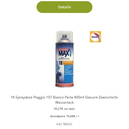
Details
1K Spraydose Piaggio 107 Bianco Perla 400ml Glasurit-Zweischicht-
Wasserlack
35,27
€
inkl. MwSt.
Grundpreis
76,68
€
/
l
inkl. MwSt.