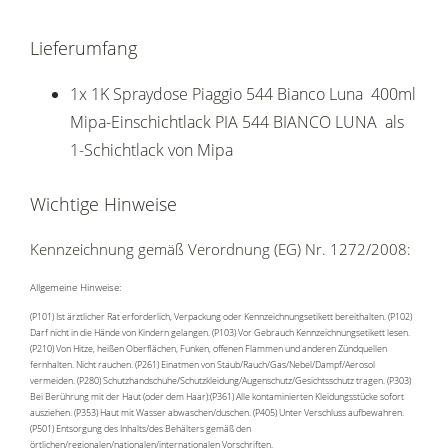
Lieferumfang
1x 1K Spraydose Piaggio 544 Bianco Luna 400ml
Mipa-Einschichtlack PIA 544 BIANCO LUNA als
1-Schichtlack von Mipa
Wichtige Hinweise
Kennzeichnung gemäß Verordnung (EG) Nr. 1272/2008:
Allgemeine Hinweise:
(P101) Ist ärztlicher Rat erforderlich, Verpackung oder Kennzeichnungsetikett bereithalten. (P102)
Darf nicht in die Hände von Kindern gelangen. (P103) Vor Gebrauch Kennzeichnungsetikett lesen.
(P210) Von Hitze, heißen Oberflächen, Funken, offenen Flammen und anderen Zündquellen
fernhalten. Nicht rauchen. (P261) Einatmen von Staub/Rauch/Gas/Nebel/Dampf/Aerosol
vermeiden. (P280) Schutzhandschuhe/Schutzkleidung/Augenschutz/Gesichtsschutz tragen. (P303)
Bei Berührung mit der Haut (oder dem Haar):(P361) Alle kontaminierten Kleidungsstücke sofort
ausziehen. (P353) Haut mit Wasser abwaschen/duschen. (P405) Unter Verschluss aufbewahren.
(P501) Entsorgung des Inhalts/des Behälters gemäß den
örtlichen/regionalen/nationalen/internationalen Vorschriften.