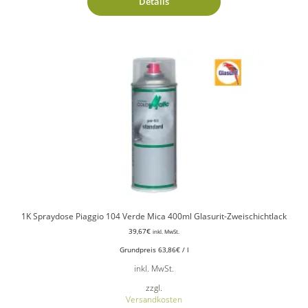
Details
1K Spraydose Piaggio 104 Verde Mica 400ml Glasurit-Zweischichtlack
39,67
€
inkl. MwSt.
Grundpreis
63,86
€
/
l
inkl. MwSt.
zzgl.
Versandkosten