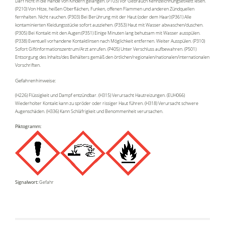
Darf nicht in die Hände von Kindern gelangen. (P103) Vor Gebrauch Kennzeichnungsetikett lesen.
(P210) Von Hitze, heißen Oberflächen, Funken, offenen Flammen und anderen Zündquellen
fernhalten. Nicht rauchen. (P303) Bei Berührung mit der Haut (oder dem Haar):(P361) Alle
kontaminierten Kleidungsstücke sofort ausziehen. (P353) Haut mit Wasser abwaschen/duschen.
(P305) Bei Kontakt mit den Augen:(P351) Einige Minuten lang behutsam mit Wasser ausspülen.
(P338) Eventuell vorhandene Kontaktlinsen nach Möglichkeit entfernen. Weiter Ausspülen. (P310)
Sofort Giftinformationszentrum/Arzt anrufen. (P405) Unter Verschluss aufbewahren. (P501)
Entsorgung des Inhalts/des Behälters gemäß den örtlichen/regionalen/nationalen/internationalen
Vorschriften.
Gefahrenhinweise:
(H226) Flüssigkeit und Dampf entzündbar. (H315) Verursacht Hautreizungen. (EUH066)
Wiederholter Kontakt kann zu spröder oder rissiger Haut führen. (H318) Verursacht schwere
Augenschäden. (H336) Kann Schläfrigkeit und Benommenheit verursachen.
Piktogramm:
Signalwort:
Gefahr