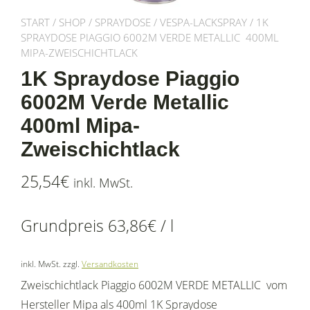
START
/
SHOP
/
SPRAYDOSE
/
VESPA-LACKSPRAY
/ 1K
SPRAYDOSE PIAGGIO 6002M VERDE METALLIC 400ML
MIPA-ZWEISCHICHTLACK
1K Spraydose Piaggio
6002M Verde Metallic
400ml Mipa-
Zweischichtlack
25,54
€
inkl. MwSt.
Grundpreis
63,86
€
/
l
inkl. MwSt.
zzgl.
Versandkosten
Zweischichtlack Piaggio 6002M VERDE METALLIC vom
Hersteller Mipa als 400ml 1K Spraydose