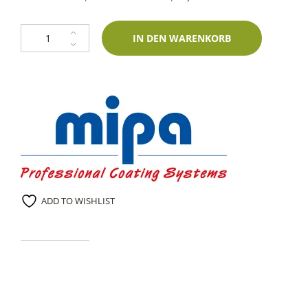
1K Spraydose Piaggio 6002M Verde Metallic 400ml Mipa-Zweischichtlac
IN DEN WARENKORB
ADD TO WISHLIST