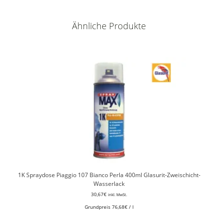
Ähnliche Produkte
1K Spraydose Piaggio 107 Bianco Perla 400ml Glasurit-Zweischicht-
Wasserlack
30,67
€
inkl. MwSt.
Grundpreis
76,68
€
/
l