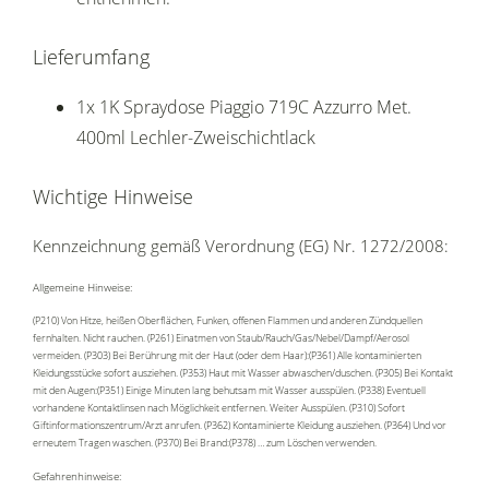
Lieferumfang
1x 1K Spraydose Piaggio 719C Azzurro Met.
400ml Lechler-Zweischichtlack
Wichtige Hinweise
Kennzeichnung gemäß Verordnung (EG) Nr. 1272/2008:
Allgemeine Hinweise:
(P210) Von Hitze, heißen Oberflächen, Funken, offenen Flammen und anderen Zündquellen
fernhalten. Nicht rauchen. (P261) Einatmen von Staub/Rauch/Gas/Nebel/Dampf/Aerosol
vermeiden. (P303) Bei Berührung mit der Haut (oder dem Haar):(P361) Alle kontaminierten
Kleidungsstücke sofort ausziehen. (P353) Haut mit Wasser abwaschen/duschen. (P305) Bei Kontakt
mit den Augen:(P351) Einige Minuten lang behutsam mit Wasser ausspülen. (P338) Eventuell
vorhandene Kontaktlinsen nach Möglichkeit entfernen. Weiter Ausspülen. (P310) Sofort
Giftinformationszentrum/Arzt anrufen. (P362) Kontaminierte Kleidung ausziehen. (P364) Und vor
erneutem Tragen waschen. (P370) Bei Brand:(P378) … zum Löschen verwenden.
Gefahrenhinweise: