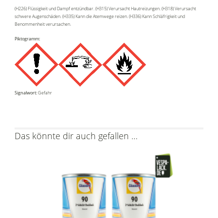
(H226) Flüssigkeit und Dampf entzündbar. (H315) Verursacht Hautreizungen. (H318) Verursacht
schwere Augenschäden. (H335) Kann die Atemwege reizen. (H336) Kann Schläfrigkeit und
Benommenheit verursachen.
Piktogramm:
Signalwort:
Gefahr
Das könnte dir auch gefallen …