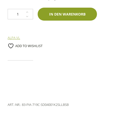
1K Spraydose Piaggio 719C Azzurro Metallic 400ml Lechler Zweischichtl
IN DEN WARENKORB
ALPA VL
ADD TO WISHLIST
ART.-NR.:
83-PIA-719C-SD04001K2SLLBSB