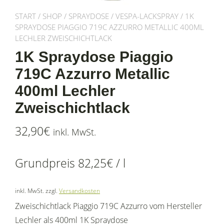
START
/
SHOP
/
SPRAYDOSE
/
VESPA-LACKSPRAY
/ 1K
SPRAYDOSE PIAGGIO 719C AZZURRO METALLIC 400ML
LECHLER ZWEISCHICHTLACK
1K Spraydose Piaggio
719C Azzurro Metallic
400ml Lechler
Zweischichtlack
32,90
€
inkl. MwSt.
Grundpreis
82,25
€
/
l
inkl. MwSt.
zzgl.
Versandkosten
Zweischichtlack Piaggio 719C Azzurro vom Hersteller
Lechler als 400ml 1K Spraydose