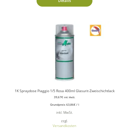
Details
1K Spraydose Piaggio 1/5 Rosa 400ml Glasurit-Zweischichtlack
39,67
€
inkl. MwSt.
Grundpreis
63,86
€
/
l
inkl. MwSt.
zzgl.
Versandkosten