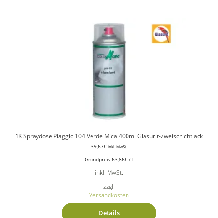
1K Spraydose Piaggio 104 Verde Mica 400ml Glasurit-Zweischichtlack
39,67
€
inkl. MwSt.
Grundpreis
63,86
€
/
l
inkl. MwSt.
zzgl.
Versandkosten
Details