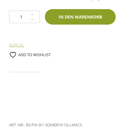
1K Spraydose Piaggio 9/1 Bianco Dolomiti 1002M 400ml Lechler-Einschi
IN DEN WARENKORB
ALPA VL
ADD TO WISHLIST
ART.-NR.:
83-PIA-9/1-SD04001K1SLLMAC5