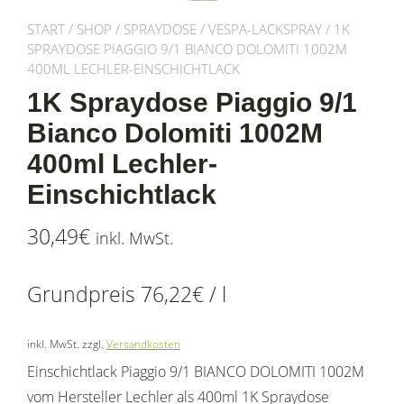
START
/
SHOP
/
SPRAYDOSE
/
VESPA-LACKSPRAY
/ 1K
SPRAYDOSE PIAGGIO 9/1 BIANCO DOLOMITI 1002M
400ML LECHLER-EINSCHICHTLACK
1K Spraydose Piaggio 9/1
Bianco Dolomiti 1002M
400ml Lechler-
Einschichtlack
30,49
€
inkl. MwSt.
Grundpreis
76,22
€
/
l
inkl. MwSt.
zzgl.
Versandkosten
Einschichtlack Piaggio 9/1 BIANCO DOLOMITI 1002M
vom Hersteller Lechler als 400ml 1K Spraydose