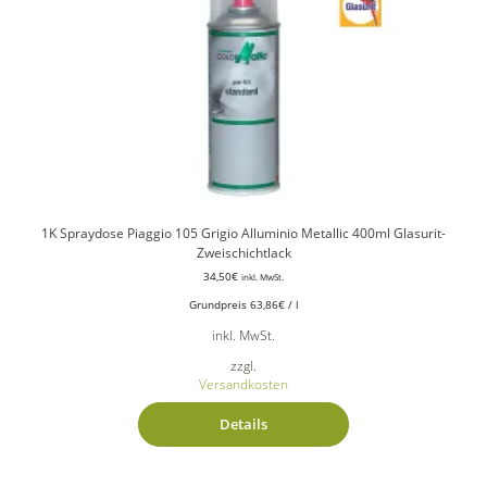
1K Spraydose Piaggio 105 Grigio Alluminio Metallic 400ml Glasurit-
Zweischichtlack
34,50
€
inkl. MwSt.
Grundpreis
63,86
€
/
l
inkl. MwSt.
zzgl.
Versandkosten
Details