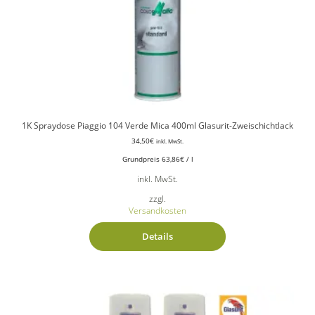
1K Spraydose Piaggio 104 Verde Mica 400ml Glasurit-Zweischichtlack
34,50
€
inkl. MwSt.
Grundpreis
63,86
€
/
l
inkl. MwSt.
zzgl.
Versandkosten
Details