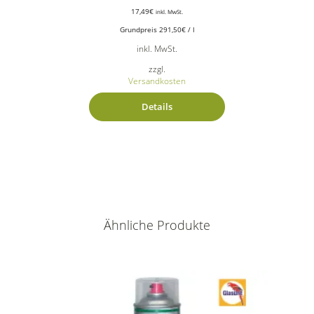
17,49
€
inkl. MwSt.
Grundpreis
291,50
€
/
l
inkl. MwSt.
zzgl.
Versandkosten
Details
Ähnliche Produkte