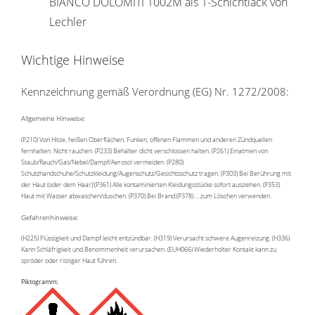
BIANCO DOLOMITI 1002M als 1-Schichtlack von
Lechler
Wichtige Hinweise
Kennzeichnung gemäß Verordnung (EG) Nr. 1272/2008:
Allgemeine Hinweise:
(P210) Von Hitze, heißen Oberflächen, Funken, offenen Flammen und anderen Zündquellen
fernhalten. Nicht rauchen. (P233) Behälter dicht verschlossen halten. (P261) Einatmen von
Staub/Rauch/Gas/Nebel/Dampf/Aerosol vermeiden. (P280)
Schutzhandschuhe/Schutzkleidung/Augenschutz/Gesichtsschutz tragen. (P303) Bei Berührung mit
der Haut (oder dem Haar):(P361) Alle kontaminierten Kleidungsstücke sofort ausziehen. (P353)
Haut mit Wasser abwaschen/duschen. (P370) Bei Brand:(P378) … zum Löschen verwenden.
Gefahrenhinweise:
(H225) Flüssigkeit und Dampf leicht entzündbar. (H319) Verursacht schwere Augenreizung. (H336)
Kann Schläfrigkeit und Benommenheit verursachen. (EUH066) Wiederholter Kontakt kann zu
spröder oder rissiger Haut führen.
Piktogramm: