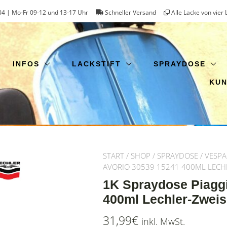
4 | Mo-Fr 09-12 und 13-17 Uhr
Schneller Versand
Alle Lacke von vier 
INFOS
LACKSTIFT
SPRAYDOSE
KU
START
/
SHOP
/
SPRAYDOSE
/
VESPA
AVORIO 30539 15241 400ML LECH
1K Spraydose Piaggi
400ml Lechler-Zweis
31,99
€
inkl. MwSt.