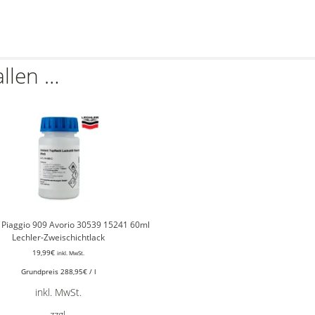
allen …
t Piaggio 909 Avorio 30539 15241 60ml
Lechler-Zweischichtlack
19,99
€
inkl. MwSt.
Grundpreis
288,95
€
/
l
inkl. MwSt.
zzgl.