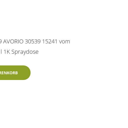
909 AVORIO 30539 15241 vom
ml 1K Spraydose
30539 15241 400ml Lechler-Zweischichtlack Menge
RENKORB