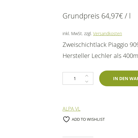
Grundpreis
64,97
€
/
l
inkl. MwSt.
zzgl.
Versandkosten
Zweischichtlack Piaggio 
Hersteller Lechler als 400
1K Spraydose Piaggio 909 Avorio 
IN DEN WA
ALPA VL
ADD TO WISHLIST