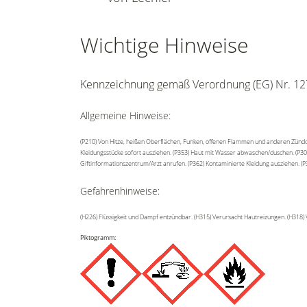
Wichtige Hinweise
Kennzeichnung gemäß Verordnung (EG) Nr. 12
Allgemeine Hinweise:
(P210) Von Hitze, heißen Oberflächen, Funken, offenen Flammen und anderen Zündq
Kleidungsstücke sofort ausziehen. (P353) Haut mit Wasser abwaschen/duschen. (P305
Giftinformationszentrum/Arzt anrufen. (P362) Kontaminierte Kleidung ausziehen. 
Gefahrenhinweise:
(H226) Flüssigkeit und Dampf entzündbar. (H315) Verursacht Hautreizungen. (H318
Piktogramm: