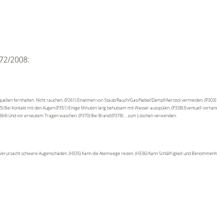
72/2008:
uellen fernhalten. Nicht rauchen. (P261) Einatmen von Staub/Rauch/Gas/Nebel/Dampf/Aerosol vermeiden. (P303) 
) Bei Kontakt mit den Augen:(P351) Einige Minuten lang behutsam mit Wasser ausspülen. (P338) Eventuell vorhand
(P364) Und vor erneutem Tragen waschen. (P370) Bei Brand:(P378) … zum Löschen verwenden.
) Verursacht schwere Augenschäden. (H335) Kann die Atemwege reizen. (H336) Kann Schläfrigkeit und Benommenh