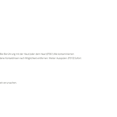
Bei Berührung mit der Haut (oder dem Haar):(P361) Alle kontaminierten
ene Kontaktlinsen nach Möglichkeit entfernen. Weiter Ausspülen. (P310) Sofort
eit verursachen.