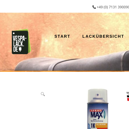
Zum
+49 (0) 7131 390090
Inhalt
springen
START
LACKÜBERSICHT
🔍