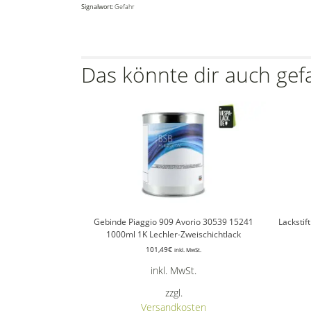
Signalwort:
Gefahr
Das könnte dir auch gef
Gebinde Piaggio 909 Avorio 30539 15241
Lackstif
1000ml 1K Lechler-Zweischichtlack
101,49
€
inkl. MwSt.
inkl. MwSt.
zzgl.
Versandkosten