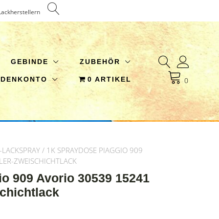
Lackherstellern
GEBINDE
ZUBEHÖR
NDENKONTO
0 ARTIKEL
0
-LACKSPRAY
/ 1K SPRAYDOSE PIAGGIO 909
LER-ZWEISCHICHTLACK
o 909 Avorio 30539 15241
chichtlack